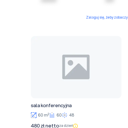
Zaloguj się, żeby zobacz
sala konferencyjna
sala konferencyjna
2
60 m
60
48
480 zł netto
za dzień