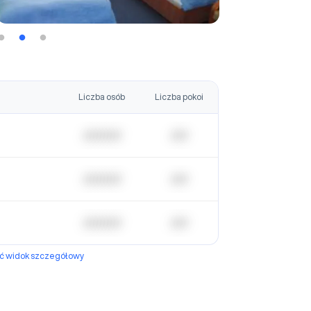
Liczba osób
Liczba pokoi
| | | | | | | | | | |
| | | | |
| | | | | | | | | | |
| | | | |
| | | | | | | | | | |
| | | | |
yć widok szczegółowy