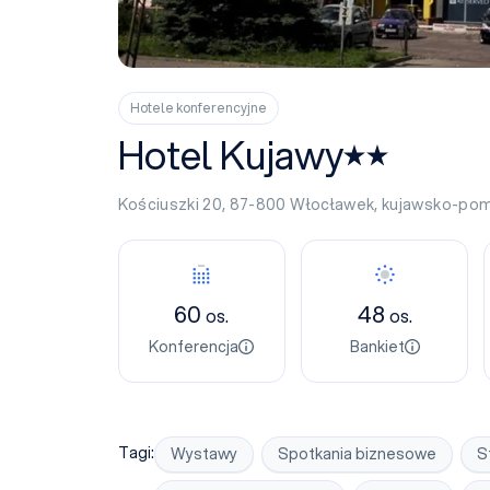
Hotele konferencyjne
Hotel Kujawy
Kościuszki 20, 87-800
Włocławek
,
kujawsko-pom
Konferencja
Bankiet
60
48
os.
os.
Konferencja
Bankiet
Tagi:
Wystawy
Spotkania biznesowe
S