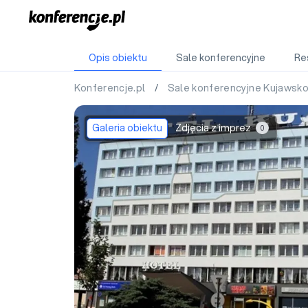
Opis obiektu
Sale konferencyjne
Re
Konferencje.pl
/
Sale konferencyjne Kujawsk
Galeria obiektu
Zdjęcia z imprez
0