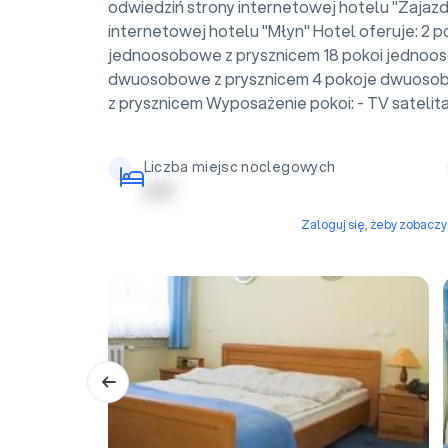
odwiedziń strony internetowej hotelu "Zajazd
internetowej hotelu "Młyn" Hotel oferuje: 2
jednoosobowe z prysznicem 18 pokoi jednoos
dwuosobowe z prysznicem 4 pokoje dwuosob
z prysznicem Wyposażenie pokoi: - TV satelitar
Liczba miejsc noclegowych
| | | | |
Zaloguj się, żeby zobacz