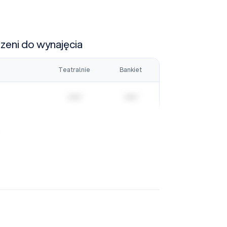
rzeni do wynajęcia
Teatralnie
Bankiet
| | | | |
| | | | |