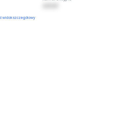
| | | | | | | | |
yć widok szczegółowy