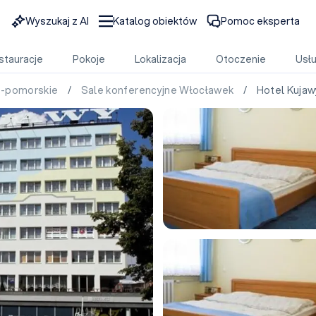
Wyszukaj z AI
Katalog obiektów
Pomoc eksperta
stauracje
Pokoje
Lokalizacja
Otoczenie
Usłu
o-pomorskie
/
Sale konferencyjne Włocławek
/ Hotel Kujaw