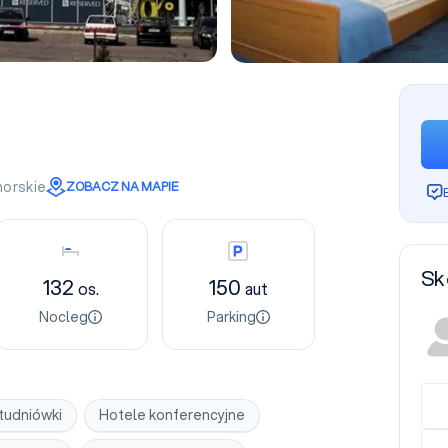
orskie
ZOBACZ NA MAPIE
Nocleg
Parking
Sk
132
150
os.
aut
Nocleg
Parking
tudniówki
Hotele konferencyjne