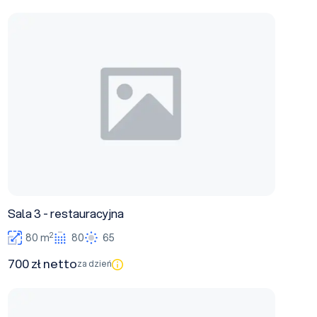
Sala 3 - restauracyjna
Sala 3 - restauracyjna
2
80 m
80
65
700 zł netto
za dzień
Sala 1