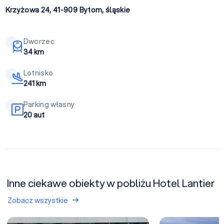
Krzyżowa 24, 41-909
Bytom
,
śląskie
Dworzec
34 km
Lotnisko
241 km
Parking własny
20 aut
Inne ciekawe obiekty w pobliżu Hotel Lantier
Zobacz wszystkie
Hotel voco Katowice
Vienna House Eas