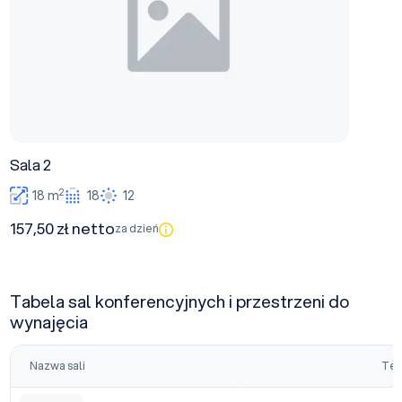
Sala 2
2
18 m
18
12
157,50 zł netto
za dzień
Tabela sal konferencyjnych i przestrzeni do
wynajęcia
Nazwa sali
Tea