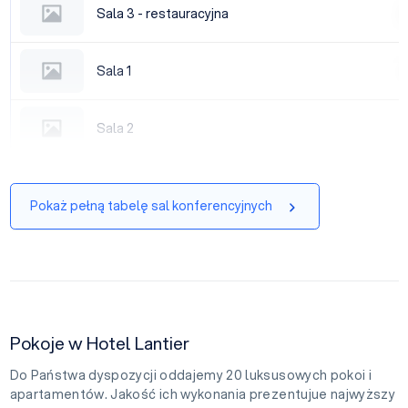
Sala 3 - restauracyjna
Sala 3 - restauracyjna
|
Sala 1
Sala 1
|
Sala 2
Sala 2
|
Pokaż pełną tabelę sal konferencyjnych
Pokoje w Hotel Lantier
Do Państwa dyspozycji oddajemy 20 luksusowych pokoi i
apartamentów. Jakość ich wykonania prezentujue najwyższy