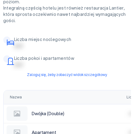
poziom.
Integralną częścią hotelu jest również restauracja Lantier,
która sprosta oczekiwnio nawet najbardziej wymagających
gości.
Liczba miejsc noclegowych
| | | | |
Liczba pokoi i apartamentów
| | | | |
Zaloguj się, żeby zobaczyć widok szczegółowy
Nazwa
Licz
Dwójka (Double)
| | | |
Apartament
| | | |