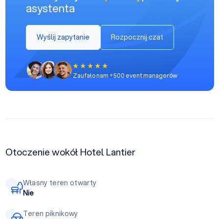
asystenta
Wyślij zapytanie
Rozpocznij czat
Zaufało nam +500 event managerów
Otoczenie wokół Hotel Lantier
Własny teren otwarty
Nie
Teren piknikowy