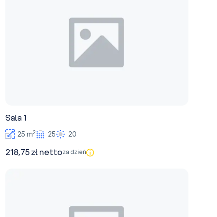
Sala 1
2
25 m
25
20
218,75 zł netto
za dzień
Sala 2