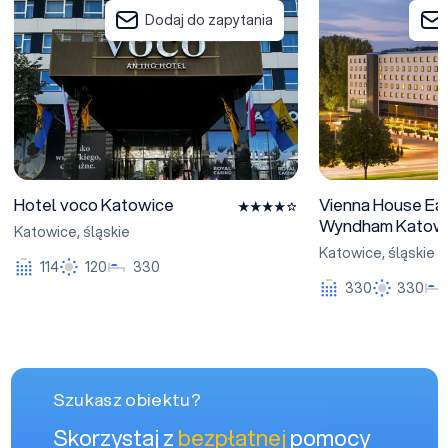
Dodaj do zapytania
Hotel voco Katowice
Vienna House Ea
Wyndham Katow
Katowice
,
śląskie
Katowice
,
śląskie
114
120
330
330
330
Szukasz obiektu?
Skorzystaj z
bezpłatnej
pomocy