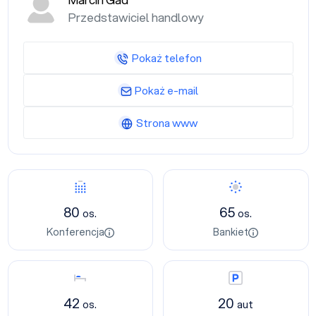
Marcin Gad
Przedstawiciel handlowy
Pokaż telefon
Pokaż e-mail
Strona www
Konferencja
Bankiet
80
65
os.
os.
Konferencja
Bankiet
Nocleg
Parking
42
20
os.
aut