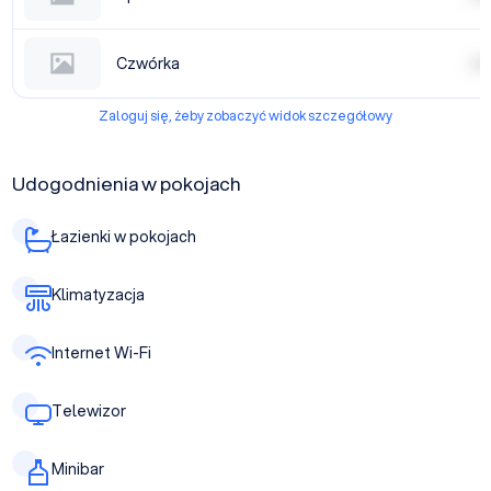
Czwórka
| | | |
Zaloguj się, żeby zobaczyć widok szczegółowy
Udogodnienia w pokojach
Łazienki w pokojach
Klimatyzacja
Internet Wi-Fi
Telewizor
Minibar