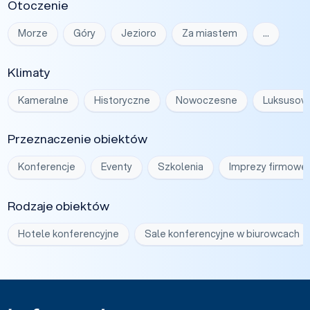
Otoczenie
Morze
Góry
Jezioro
Za miastem
…
Klimaty
Kameralne
Historyczne
Nowoczesne
Luksusow
Przeznaczenie obiektów
Konferencje
Eventy
Szkolenia
Imprezy firmowe
Rodzaje obiektów
Hotele konferencyjne
Sale konferencyjne w biurowcach