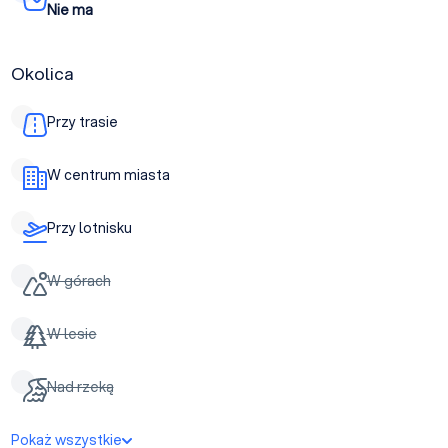
Nie ma
Okolica
Przy trasie
W centrum miasta
Przy lotnisku
W górach
W lesie
Nad rzeką
Pokaż wszystkie