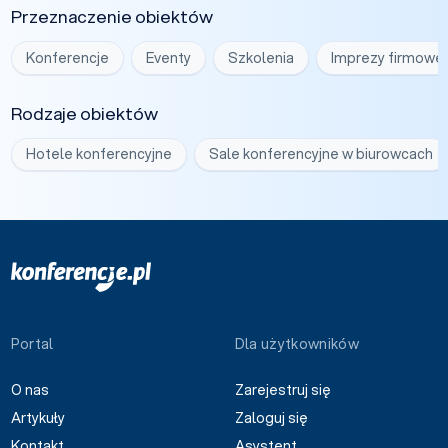
Przeznaczenie obiektów
Konferencje
Eventy
Szkolenia
Imprezy firmowe
Rodzaje obiektów
Hotele konferencyjne
Sale konferencyjne w biurowcach
Portal
Dla użytkowników
O nas
Zarejestruj się
Artykuły
Zaloguj się
Kontakt
Asystent