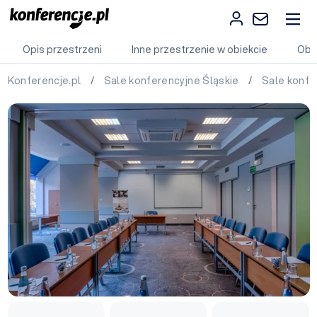
Opis przestrzeni
Inne przestrzenie w obiekcie
Obi
Konferencje.pl
/
Sale konferencyjne Śląskie
/
Sale konf