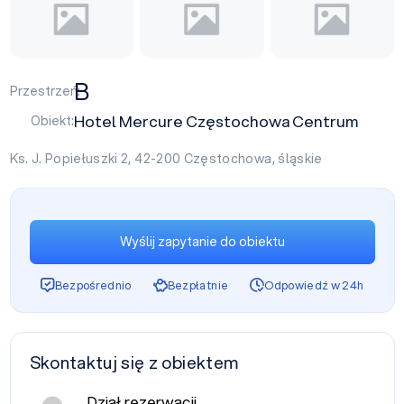
B
Przestrzeń:
Hotel Mercure Częstochowa Centrum
Obiekt:
Ks. J. Popiełuszki 2, 42-200
Częstochowa
,
śląskie
Wyślij zapytanie do obiektu
Bezpośrednio
Bezpłatnie
Odpowiedź w 24h
Skontaktuj się z obiektem
Dział rezerwacji