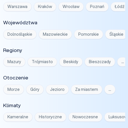
Warszawa
Kraków
Wrocław
Poznań
Łódź
Województwa
Dolnośląskie
Mazowieckie
Pomorskie
Śląskie
Regiony
Mazury
Trójmiasto
Beskidy
Bieszczady
…
Otoczenie
Morze
Góry
Jezioro
Za miastem
…
Klimaty
Kameralne
Historyczne
Nowoczesne
Luksusow