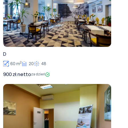
D
2
60 m
20
48
900 zł netto
za dzień
Meeting Room