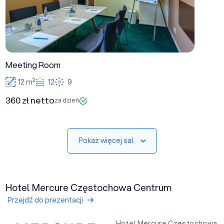
Meeting Room
2
12 m
12
9
360 zł netto
za dzień
Pokaż więcej sal
Hotel Mercure Częstochowa Centrum
Przejdź do prezentacji
Hotel Mercure Częstochowa