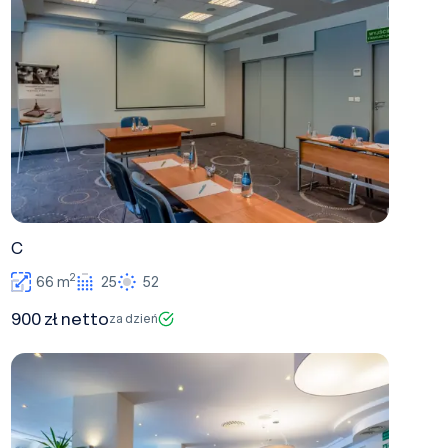
C
2
66 m
25
52
900 zł netto
za dzień
D