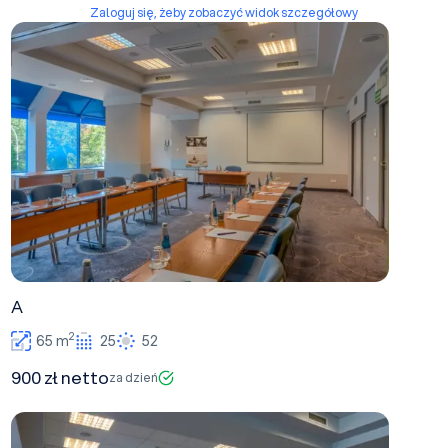
Zaloguj się, żeby zobaczyć widok szczegółowy
A
A
2
65 m
25
52
900 zł netto
za dzień
C