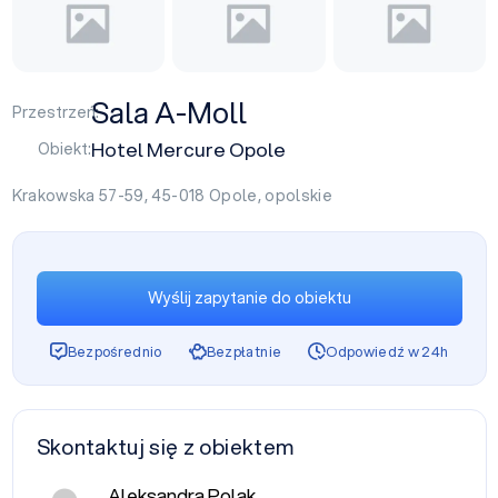
Sala A-Moll
Przestrzeń:
Hotel Mercure Opole
Obiekt:
Krakowska 57-59, 45-018
Opole
,
opolskie
Wyślij zapytanie do obiektu
Bezpośrednio
Bezpłatnie
Odpowiedź w 24h
Skontaktuj się z obiektem
Aleksandra Polak