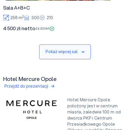
Sala A+B+C
2
258 m
300
210
4 500 zł netto
za dzień
Pokaż więcej sal
Hotel Mercure Opole
Przejdź do prezentacji
Hotel Mercure Opole
położony jest w centrum
miasta, zaledwie 100 m od
dworca PKP i Centrum
Przesiadkowego Opole