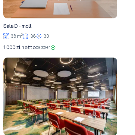
Sala D - moll
2
38 m
38
30
1 000 zł netto
za dzień
Sala A+B+C