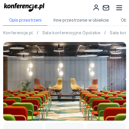
Opis przestrzeni
Inne przestrzenie w obiekcie
Obi
Konferencje.pl
/
Sale konferencyjne Opolskie
/
Sale kon