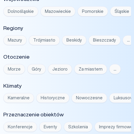
Dolnośląskie
Mazowieckie
Pomorskie
Śląskie
Regiony
Mazury
Trójmiasto
Beskidy
Bieszczady
…
Otoczenie
Morze
Góry
Jezioro
Za miastem
…
Klimaty
Kameralne
Historyczne
Nowoczesne
Luksusow
Przeznaczenie obiektów
Konferencje
Eventy
Szkolenia
Imprezy firmowe