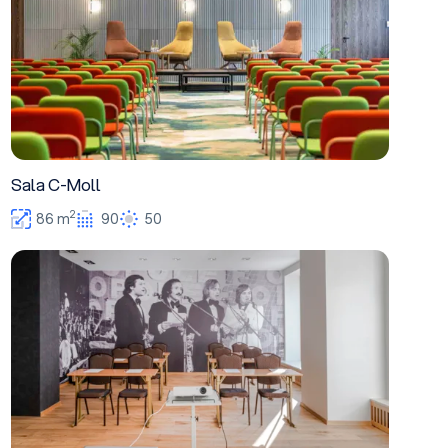
Sala C-Moll
2
86 m
90
50
Sala D - moll