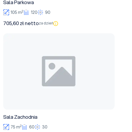
Sala Parkowa
2
105 m
120
90
705,60 zł netto
za dzień
Sala Zachodnia
Sala Zachodnia
2
75 m
60
30