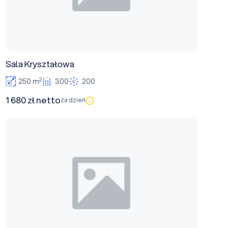
Sala Kryształowa
2
250 m
300
200
1 680 zł netto
za dzień
Sala Kawiarniana