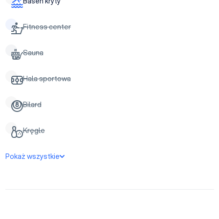
Basen kryty
Fitness center
Sauna
Hala sportowa
Bilard
Kręgle
Pokaż wszystkie