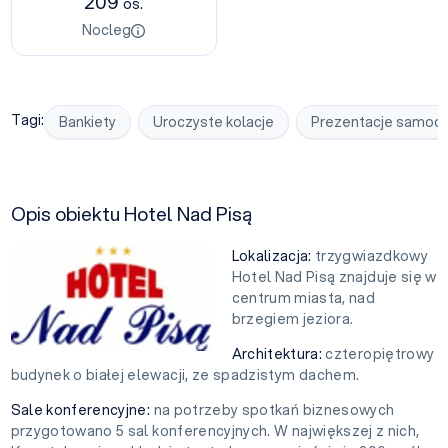
209
os.
Nocleg
Tagi:
Bankiety
Uroczyste kolacje
Prezentacje samoc
Opis obiektu Hotel Nad Pisą
Lokalizacja:
trzygwiazdkowy
Hotel Nad Pisą znajduje się w
centrum miasta, nad
brzegiem jeziora.
Architektura:
czteropiętrowy
budynek o białej elewacji, ze spadzistym dachem.
Sale konferencyjne:
na potrzeby spotkań biznesowych
przygotowano 5 sal konferencyjnych. W największej z nich,