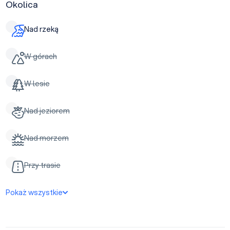
Okolica
Nad rzeką
W górach
W lesie
Nad jeziorem
Nad morzem
Przy trasie
Pokaż wszystkie