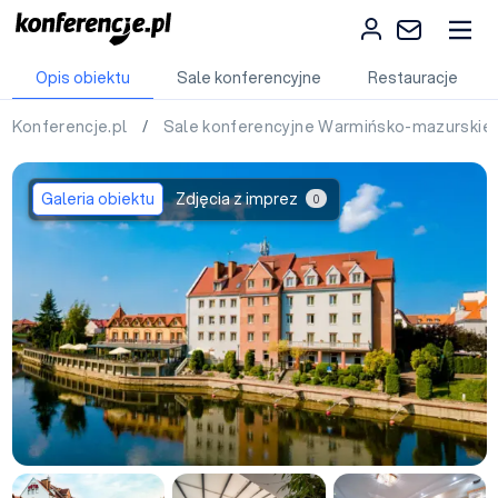
Opis obiektu
Sale konferencyjne
Restauracje
Konferencje.pl
/
Sale konferencyjne Warmińsko-mazurskie
Galeria obiektu
Zdjęcia z imprez
0