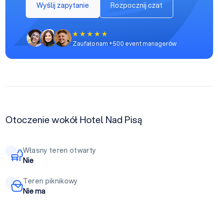
Wyślij zapytanie
Rozpocznij czat
Zaufało nam +500 event managerów
Otoczenie wokół Hotel Nad Pisą
Własny teren otwarty
Nie
Teren piknikowy
Nie ma