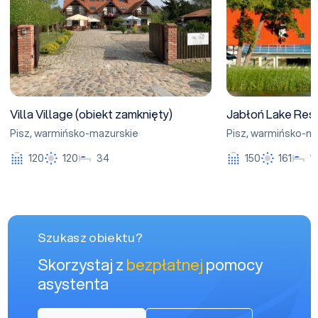
Villa Village (obiekt zamknięty)
Jabłoń Lake Res
Pisz
,
warmińsko-mazurskie
Pisz
,
warmińsko-ma
120
120
34
150
161
1
Szukasz obiektu?
Skorzystaj z
bezpłatnej
pomocy
asystenta