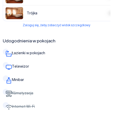
Trójka
| | | |
Zaloguj się, żeby zobaczyć widok szczegółowy
Udogodnienia w pokojach
Łazienki w pokojach
Telewizor
Minibar
Klimatyzacja
Internet Wi-Fi