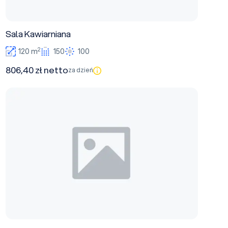
Sala Kawiarniana
2
120 m
150
100
806,40 zł netto
za dzień
Sala Parkowa