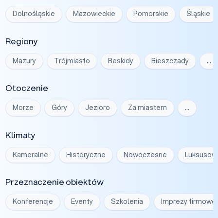
Dolnośląskie
Mazowieckie
Pomorskie
Śląskie
Regiony
Mazury
Trójmiasto
Beskidy
Bieszczady
…
Otoczenie
Morze
Góry
Jezioro
Za miastem
…
Klimaty
Kameralne
Historyczne
Nowoczesne
Luksusow
Przeznaczenie obiektów
Konferencje
Eventy
Szkolenia
Imprezy firmowe