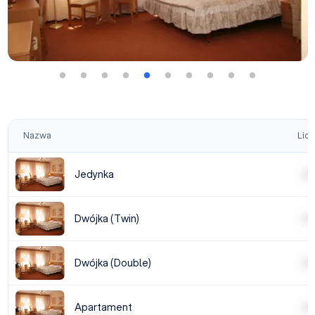
Nazwa
Licz
Jedynka
| | | |
Dwójka (Twin)
| | | |
Dwójka (Double)
| | | |
Apartament
| | | |