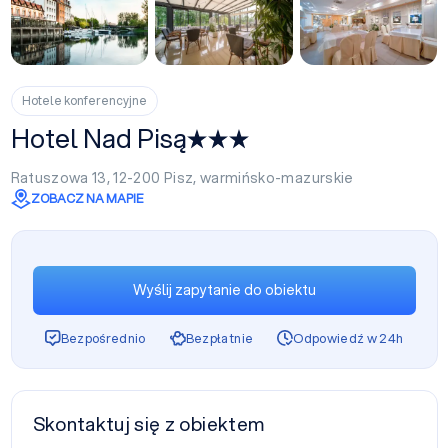
+12
Hotele konferencyjne
Hotel Nad Pisą
Ratuszowa 13, 12-200
Pisz
,
warmińsko-mazurskie
ZOBACZ NA MAPIE
Wyślij zapytanie do obiektu
Bezpośrednio
Bezpłatnie
Odpowiedź w 24h
Skontaktuj się z obiektem