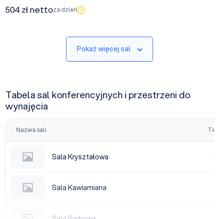
504 zł netto
za dzień
Pokaż więcej sal
Tabela sal konferencyjnych i przestrzeni do
wynajęcia
Nazwa sali
Tea
Sala Kryształowa
Sala Kryształowa
|
Sala Kawiarniana
Sala Kawiarniana
|
Sala Parkowa
Sala Parkowa
|