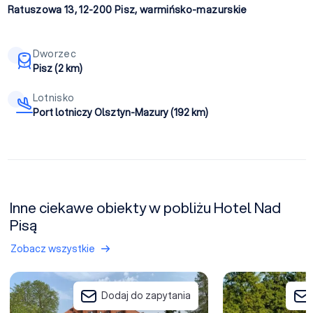
Ratuszowa 13, 12-200
Pisz
,
warmińsko-mazurskie
Dworzec
Pisz (2 km)
Lotnisko
Port lotniczy Olsztyn-Mazury (192 km)
Inne ciekawe obiekty w pobliżu Hotel Nad
Pisą
Zobacz wszystkie
Villa Village (obiekt zamknięty)
Jabłoń Lake Resor
Dodaj do zapytania