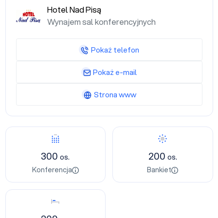
Hotel Nad Pisą
Wynajem sal konferencyjnych
Pokaż telefon
Pokaż e-mail
Strona www
Konferencja
Bankiet
300
200
os.
os.
Konferencja
Bankiet
Nocleg