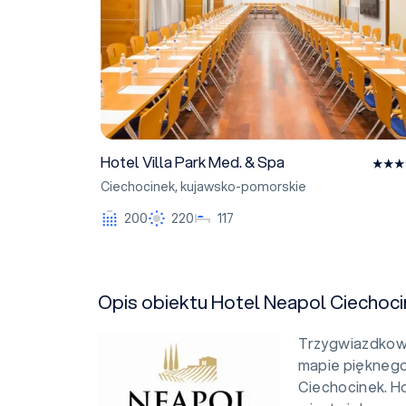
Hotel Villa Park Med. & Spa
Ciechocinek
,
kujawsko-pomorskie
200
220
117
Opis obiektu Hotel Neapol Ciechoci
Trzygwiazdkowy
mapie pięknego
Ciechocinek. H