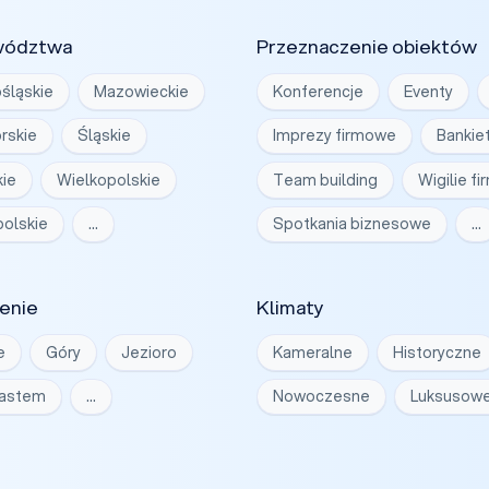
wództwa
Przeznaczenie obiektów
śląskie
Mazowieckie
Konferencje
Eventy
rskie
Śląskie
Imprezy firmowe
Bankie
ie
Wielkopolskie
Team building
Wigilie f
olskie
…
Spotkania biznesowe
…
enie
Klimaty
e
Góry
Jezioro
Kameralne
Historyczne
iastem
…
Nowoczesne
Luksusow