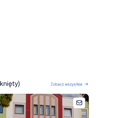
knięty)
Zobacz wszystkie
idar Hotel Spa & Wellness
 zapytania
Dodaj do zapytani