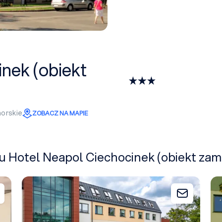
nek (obiekt
orskie
ZOBACZ NA MAPIE
żu Hotel Neapol Ciechocinek (obiekt zam
Hotel Austeria Conference & Spa
Ab
Dodaj do zapytania
Dodaj do