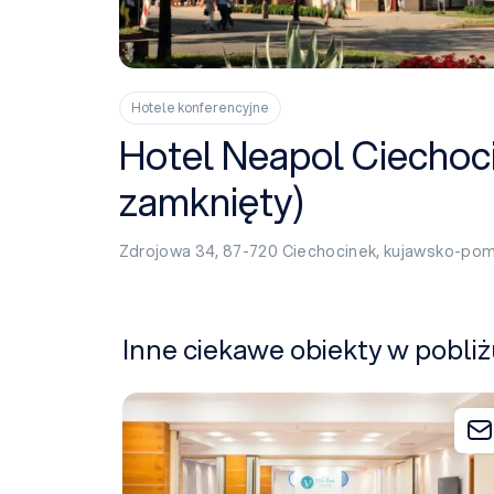
Hotele konferencyjne
Hotel Neapol Ciechoci
zamknięty)
Zdrojowa 34, 87-720
Ciechocinek
,
kujawsko-pom
Inne ciekawe obiekty w pobli
Hotel Villa Park Med. & Spa