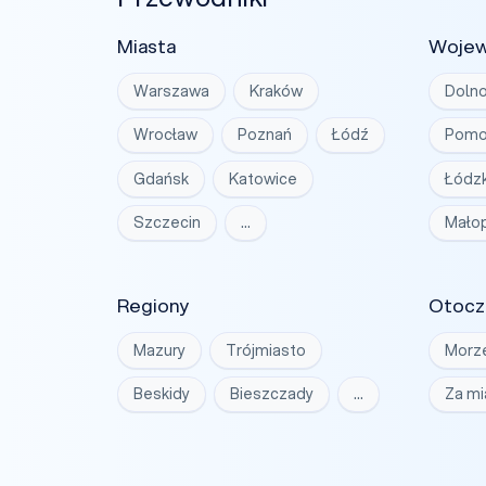
Miasta
Woje
Warszawa
Kraków
Dolno
Wrocław
Poznań
Łódź
Pomo
Gdańsk
Katowice
Łódzk
Szczecin
…
Małop
Regiony
Otocz
Mazury
Trójmiasto
Morz
Beskidy
Bieszczady
…
Za m