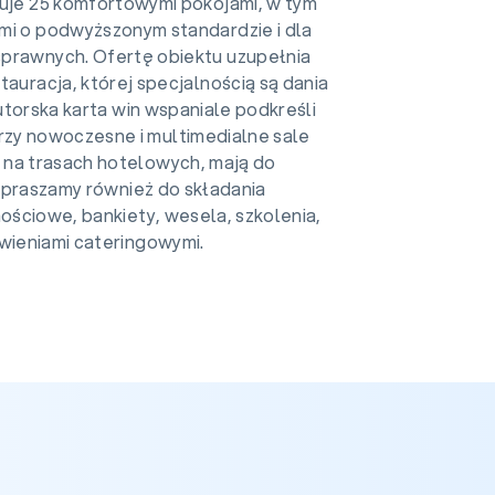
nuje 25 komfortowymi pokojami, w tym
mi o podwyższonym standardzie i dla
prawnych. Ofertę obiektu uzupełnia
tauracja, której specjalnością są dania
Autorska karta win wspaniale podkreśli
zy nowoczesne i multimedialne sale
 na trasach hotelowych, mają do
 Zapraszamy również do składania
nościowe, bankiety, wesela, szkolenia,
ówieniami cateringowymi.