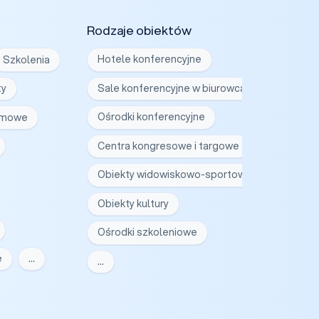
Rodzaje obiektów
Szkolenia
Hotele konferencyjne
ty
Sale konferencyjne w biurowcach
irmowe
Ośrodki konferencyjne
Centra kongresowe i targowe
Obiekty widowiskowo-sportowe
Obiekty kultury
Ośrodki szkoleniowe
e
…
…