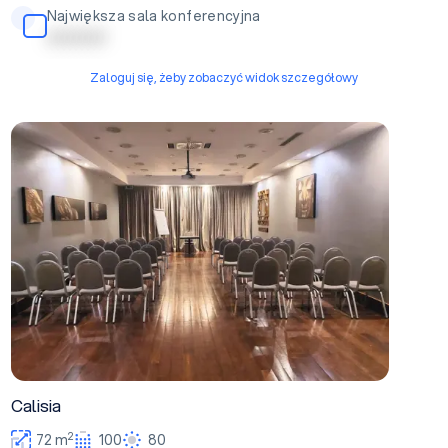
Największa sala konferencyjna
| | | | | | | | | |
Zaloguj się, żeby zobaczyć widok szczegółowy
Calisia
Calisia
2
72 m
100
80