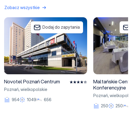
Zobacz wszystkie
Novotel Poznań Centrum
Maltańskie Centr
Dodaj do zapytania
Novotel Poznań Centrum
Maltańskie Cent
Konferencyjne
Poznań
,
wielkopolskie
Poznań
,
wielkopols
954
1049
656
250
250