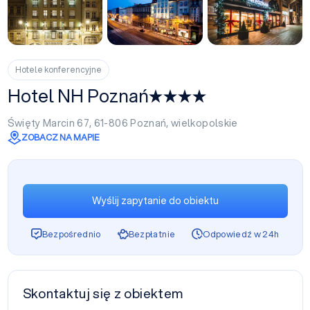
+16
Hotele konferencyjne
Hotel NH Poznań
Święty Marcin 67, 61-806
Poznań
,
wielkopolskie
ZOBACZ NA MAPIE
Wyślij zapytanie do obiektu
Bezpośrednio
Bezpłatnie
Odpowiedź w 24h
Skontaktuj się z obiektem