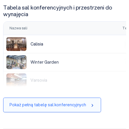
Tabela sal konferencyjnych i przestrzeni do
wynajęcia
Nazwa sali
Tea
Calisia
Calisia
|
Winter Garden
Winter Garden
|
Varsovia
Varsovia
|
Pokaż pełną tabelę sal konferencyjnych