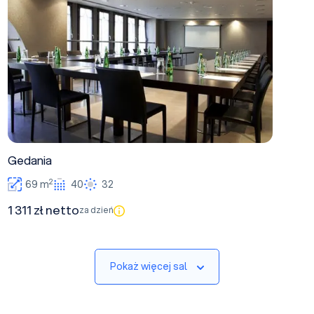
Gedania
2
69 m
40
32
1 311 zł netto
za dzień
Pokaż więcej sal