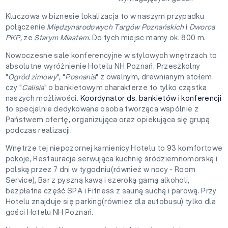
Kluczowa w biznesie lokalizacja to w naszym przypadku
połączenie
Międzynarodowych Targów Poznańskich
i
Dworca
PKP
, ze
Starym Miastem
. Do tych miejsc mamy ok. 800 m.
Nowoczesne sale konferencyjne w stylowych wnętrzach to
absolutne wyróżnienie Hotelu NH Poznań. Przeszkolny
"
Ogród zimowy
", "
Posnania
" z owalnym, drewnianym stołem
czy "
Calisia
" o bankietowym charakterze to tylko cząstka
naszych możliwości.
Koordynator ds. bankietów i konferencji
to specjalnie dedykowana osoba tworząca wspólnie z
Państwem ofertę, organizująca oraz opiekująca się grupą
podczas realizacji.
Wnętrze tej niepozornej kamienicy Hotelu to 93 komfortowe
pokoje, Restauracja serwująca kuchnię śródziemnomorską i
polską przez 7 dni w tygodniu(również w nocy - Room
Service), Bar z pyszną kawą i szeroką gamą alkoholi,
bezpłatna część SPA i Fitness z sauną suchą i parową. Przy
Hotelu znajduje się parking(również dla autobusu) tylko dla
gości Hotelu NH Poznań.