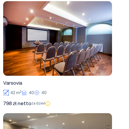
Varsovia
Varsovia
2
42 m
40
40
798 zł netto
za dzień
Gedania