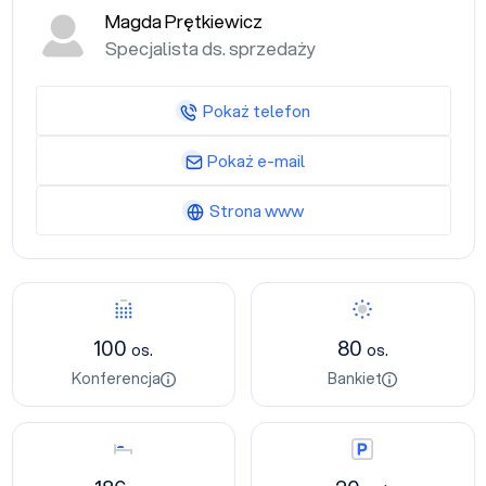
Magda Prętkiewicz
Specjalista ds. sprzedaży
Pokaż telefon
Pokaż e-mail
Strona www
Konferencja
Bankiet
100
80
os.
os.
Konferencja
Bankiet
Nocleg
Parking