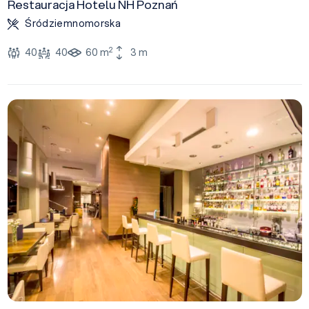
Restauracja Hotelu NH Poznań
Śródziemnomorska
2
40
40
60 m
3 m