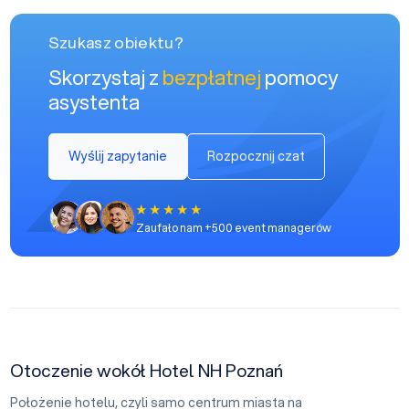
Szukasz obiektu?
Skorzystaj z
bezpłatnej
pomocy
asystenta
Wyślij zapytanie
Rozpocznij czat
Zaufało nam +500 event managerów
Otoczenie wokół Hotel NH Poznań
Położenie hotelu, czyli samo centrum miasta na