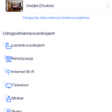
Dwójka (Double)
| | | |
Zaloguj się, żeby zobaczyć widok szczegółowy
Udogodnienia w pokojach
Łazienki w pokojach
Klimatyzacja
Internet Wi-Fi
Telewizor
Minibar
Biurko