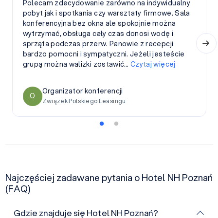
W imieniu Klubu Kobiet Przedsiębiorczych oraz
swoim, pragnę wyrazić nasze najserdeczniejsze
podziękowania za wspaniałą współpracę podczas
organizacji naszego ostatniego Spotkania Klubu
Kobiet Przedsiębiorczych, które miało miejsce w
Hotelu NH Poznań we wrześniu br. Od momentu
rozpoczęcia współpracy,…
Czytaj więcej
Zofia Chołody
Z
Klub Kobiet Przedsiębiorczych
Najczęściej zadawane pytania o Hotel NH Poznań
(FAQ)
Gdzie znajduje się Hotel NH Poznań?