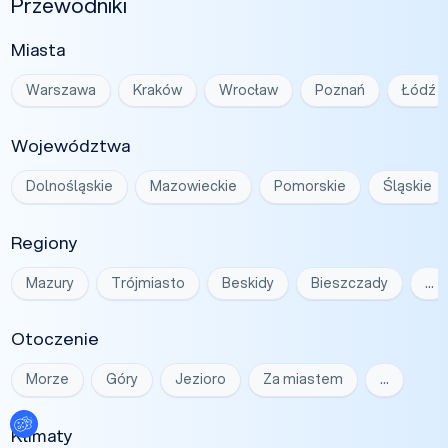
Przewodniki
Miasta
Warszawa
Kraków
Wrocław
Poznań
Łódź
Województwa
Dolnośląskie
Mazowieckie
Pomorskie
Śląskie
Regiony
Mazury
Trójmiasto
Beskidy
Bieszczady
…
Otoczenie
Morze
Góry
Jezioro
Za miastem
…
Ustawienia plików cookies
Klimaty