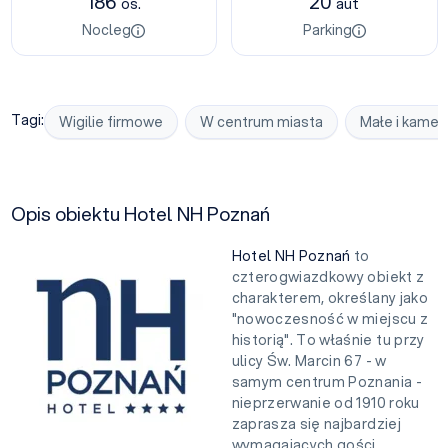
186
20
os.
aut
Nocleg
Parking
Tagi:
Wigilie firmowe
W centrum miasta
Małe i kamer
Opis obiektu Hotel NH Poznań
Hotel NH Poznań
to
czterogwiazdkowy obiekt z
charakterem, określany jako
"nowoczesność w miejscu z
historią". To właśnie tu przy
ulicy Św. Marcin 67 - w
samym centrum Poznania -
nieprzerwanie od 1910 roku
zaprasza się najbardziej
wymagających gości.