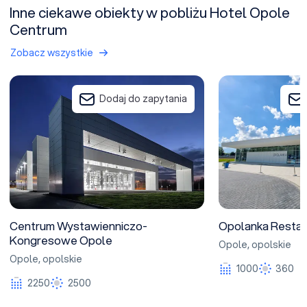
Inne ciekawe obiekty w pobliżu Hotel Opole
Centrum
Zobacz wszystkie
Centrum Wystawienniczo-Kongresowe Opole
Opolanka Restaura
Dodaj do zapytania
Centrum Wystawienniczo-
Opolanka Restau
Kongresowe Opole
Opole
,
opolskie
Opole
,
opolskie
1000
360
2250
2500