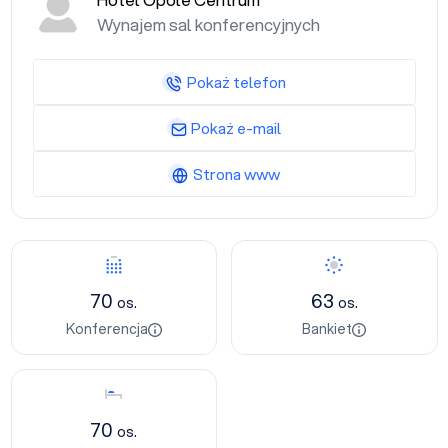
Hotel Opole Centrum
Wynajem sal konferencyjnych
Pokaż telefon
Pokaż e-mail
Strona www
Konferencja
Bankiet
70
63
os.
os.
Konferencja
Bankiet
Nocleg
70
os.