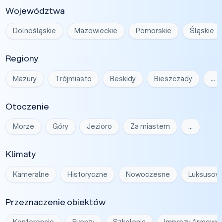
Województwa
Dolnośląskie
Mazowieckie
Pomorskie
Śląskie
Regiony
Mazury
Trójmiasto
Beskidy
Bieszczady
…
Otoczenie
Morze
Góry
Jezioro
Za miastem
…
Klimaty
Kameralne
Historyczne
Nowoczesne
Luksusow
Przeznaczenie obiektów