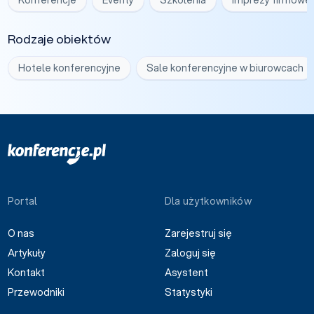
Konferencje
Eventy
Szkolenia
Imprezy firmowe
Rodzaje obiektów
Hotele konferencyjne
Sale konferencyjne w biurowcach
Portal
Dla użytkowników
O nas
Zarejestruj się
Artykuły
Zaloguj się
Kontakt
Asystent
Przewodniki
Statystyki