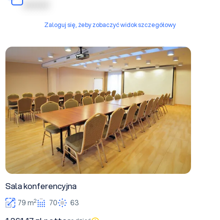
| | | | | | | | |
Zaloguj się, żeby zobaczyć widok szczegółowy
Sala konferencyjna
Sala konferencyjna
2
79 m
70
63