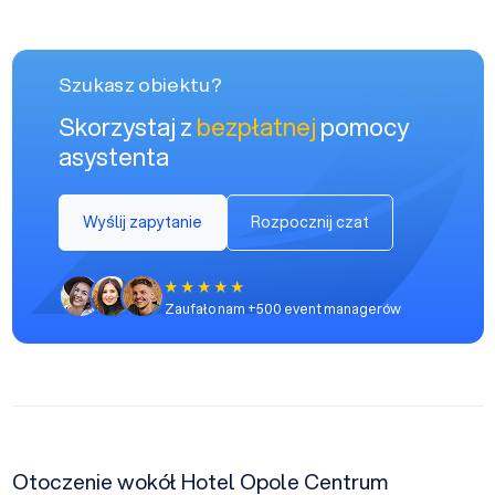
Szukasz obiektu?
Skorzystaj z
bezpłatnej
pomocy
asystenta
Wyślij zapytanie
Rozpocznij czat
Zaufało nam +500 event managerów
Otoczenie wokół Hotel Opole Centrum