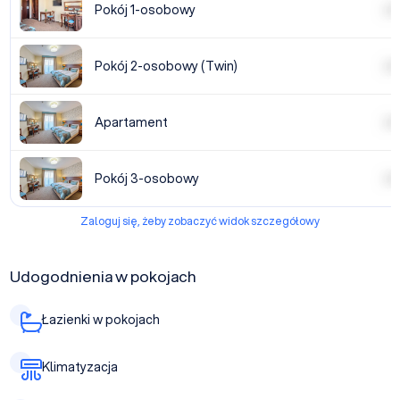
Pokój 1-osobowy
| | | |
Pokój 2-osobowy (Twin)
| | | |
Apartament
| | | |
Pokój 3-osobowy
| | | |
Zaloguj się, żeby zobaczyć widok szczegółowy
Udogodnienia w pokojach
Łazienki w pokojach
Klimatyzacja