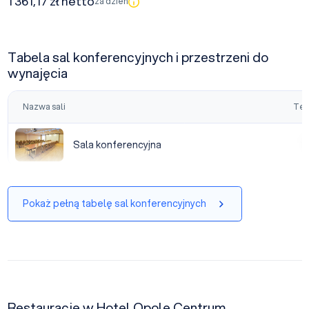
1 361,17 zł netto
za dzień
Tabela sal konferencyjnych i przestrzeni do
wynajęcia
Nazwa sali
Tea
Sala konferencyjna
Sala konferencyjna
|
Pokaż pełną tabelę sal konferencyjnych
Restauracje w Hotel Opole Centrum