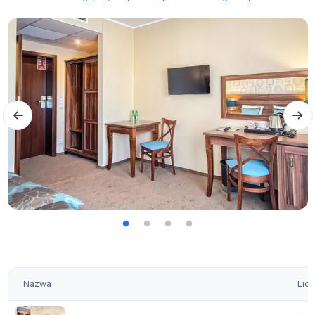
Nazwa
Licz