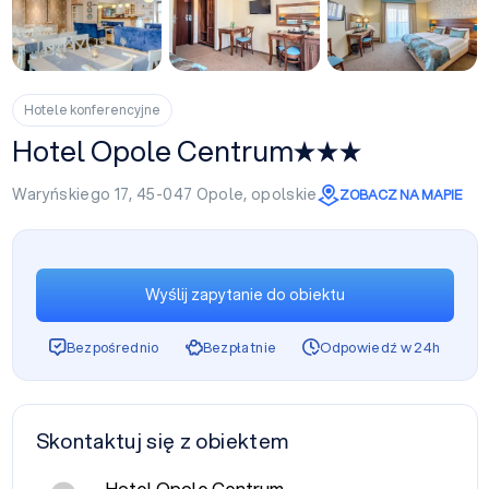
+6
Hotele konferencyjne
Hotel Opole Centrum
Waryńskiego 17, 45-047
Opole
,
opolskie
ZOBACZ NA MAPIE
Wyślij zapytanie do obiektu
Bezpośrednio
Bezpłatnie
Odpowiedź w 24h
Skontaktuj się z obiektem