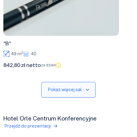
"B"
2
49 m
40
842,80 zł netto
za dzień
Pokaż więcej sal
Hotel Orle Centrum Konferencyjne
Przejdź do prezentacji