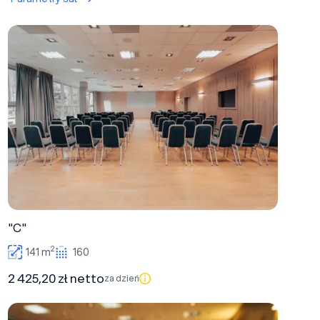
"C"
"C"
2
141 m
160
2 425,20 zł netto
za dzień
"F"