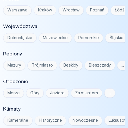
Warszawa
Kraków
Wrocław
Poznań
Łódź
Województwa
Dolnośląskie
Mazowieckie
Pomorskie
Śląskie
Regiony
Mazury
Trójmiasto
Beskidy
Bieszczady
…
Otoczenie
Morze
Góry
Jezioro
Za miastem
…
Klimaty
Kameralne
Historyczne
Nowoczesne
Luksusow