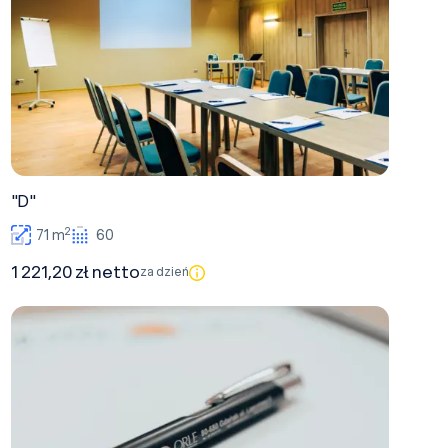
"D"
2
71 m
60
1 221,20 zł netto
za dzień
"B"