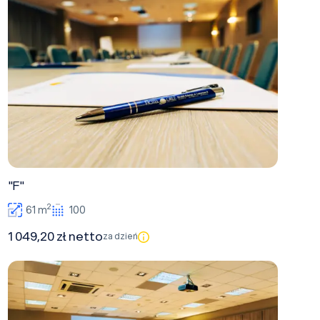
"F"
2
61 m
100
1 049,20 zł netto
za dzień
"D"