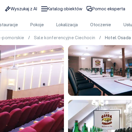
Wyszukaj z AI
Katalog obiektów
Pomoc eksperta
stauracje
Pokoje
Lokalizacja
Otoczenie
Usłu
o-pomorskie
/
Sale konferencyjne Ciechocin
/ Hotel Osada 