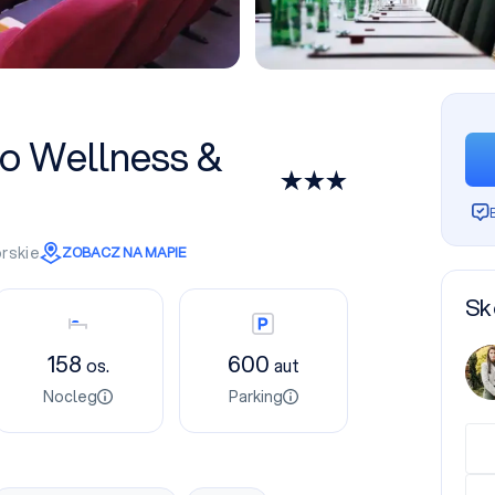
o Wellness &
rskie
ZOBACZ NA MAPIE
Sk
Nocleg
Parking
158
600
os.
aut
Nocleg
Parking