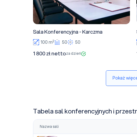
Sala Konferencyjna - Karczma
2
100 m
50
50
1 800 zł netto
za dzień
Pokaż więce
Tabela sal konferencyjnych i przest
Nazwa sali