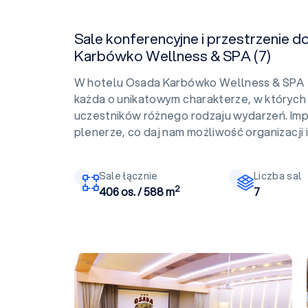
Sale konferencyjne i przestrzenie d
Karbówko Wellness & SPA (7)
W hotelu Osada Karbówko Wellness & SPA zn
każda o unikatowym charakterze, w których
uczestników różnego rodzaju wydarzeń. Im
plenerze, co daj nam możliwość organizacji
Sale łącznie
Liczba sal
2
406 os. / 588 m
7
Centrum Konferencyjne (budynek 12) AULA