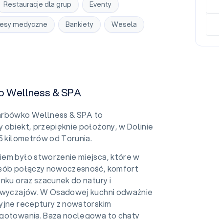
Restauracje dla grup
Eventy
esy medyczne
Bankiety
Wesela
o Wellness & SPA
arbówko Wellness & SPA to
 obiekt, przepięknie położony, w Dolinie
25 kilometrów od Torunia.
em było stworzenie miejsca, które w
osób połączy nowoczesność, komfort
nku oraz szacunek do natury i
zwyczajów. W Osadowej kuchni odważnie
yjne receptury z nowatorskim
gotowania. Baza noclegowa to chaty