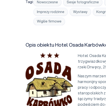
Tagi:
Nowoczesne
Sesje fotograficzne
Imprezy rodzinne
Wystawy
Kongr
Wigilie firmowe
Opis obiektu Hotel Osada Karbówk
Hotel Osada K
trzygwiazdkowy
rzeki Drwęcy, 
Naszym marzeni
harmonijny sp
pracy i odpoczy
staropolskich 
łączymy tradyc
podejściem do 