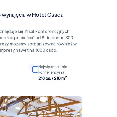
o wynajęcia w Hotel Osada
ajduje się 11 sal konferencyjnych,
 można pomieścić od 8 do ponad 300
prezy możemy zorganizować również w
 imprezy nawet na 1000 osób.
Największa sala
konferencyjna
2
216 os. / 210 m
Leśniczówka (budynek 9)