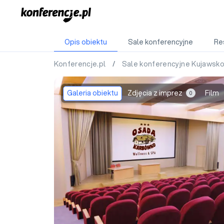
Opis obiektu
Sale konferencyjne
Re
Konferencje.pl
/
Sale konferencyjne Kujawsk
Galeria obiektu
Zdjęcia z imprez
Film
0