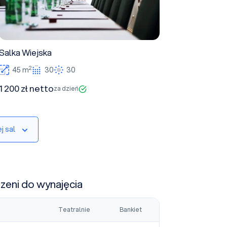
Salka Wiejska
2
45 m
30
30
1 200 zł netto
za dzień
j sal
rzeni do wynajęcia
Teatralnie
Bankiet