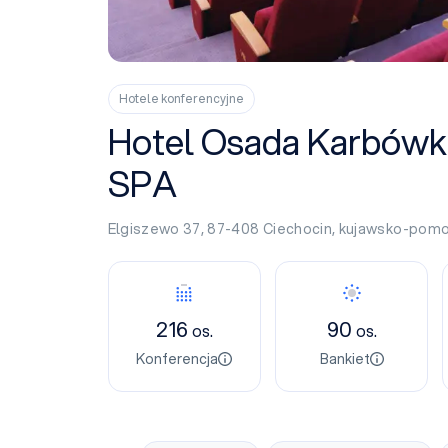
Hotele konferencyjne
Hotel Osada Karbówk
SPA
Elgiszewo 37, 87-408
Ciechocin
,
kujawsko-pomo
Konferencja
Bankiet
216
90
os.
os.
Konferencja
Bankiet