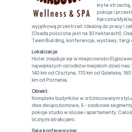
kryte strzechą
pokoje i przes
Karczma Myśli
wyjątkową przestrzeń. Idealną do pracy i z
(Osada położona jest na 30 hektarach!). Osa
Team Building, konferencje, wystawy, targi
Lokalizacja:
Hotel znajduje się w miejscowości Elgiszewo
największych ośrodków miejskich dzieli nas:
140 km od Olsztyna, 170 km od Gdańska, 180
km od Poznania.
Obiekt:
Kompleks budynków w zróżnicowanym stylu. 
dwa dwupoziomowe, 5 - osobowe segmenty)
pokoje studio w silosie i apartamenty. Całoś
licznymi atrakcjami.
Sale konferencyjne: