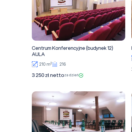
Centrum Konferencyjne (budynek 12)
AULA
2
210 m
216
3 250 zł netto
za dzień
Sala Konferencyjna - Karczma