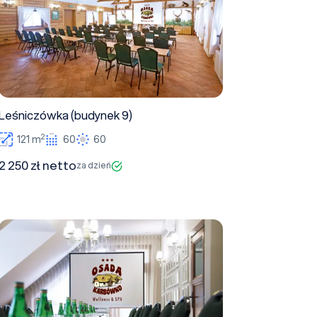
Leśniczówka (budynek 9)
2
121 m
60
60
2 250 zł netto
za dzień
Salka Wiejska