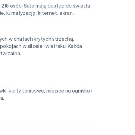
 216 osób. Sale mają dostęp do światła
e, klimatyzację, Internet, ekran,
ch w chatach krytych strzechą,
okojach w silosie i wiatraku. Każda
wtarzalna.
ki, korty tenisowe, miejsce na ognisko i
a.