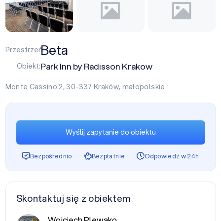
Beta
Przestrzeń:
Park Inn by Radisson Krakow
Obiekt:
Monte Cassino 2, 30-337
Kraków
,
małopolskie
Wyślij zapytanie do obiektu
Bezpośrednio
Bezpłatnie
Odpowiedź w 24h
Skontaktuj się z obiektem
Wojciech Plewako