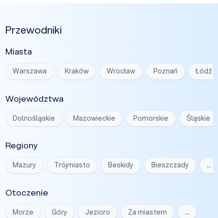
Przewodniki
Miasta
Warszawa
Kraków
Wrocław
Poznań
Łódź
Województwa
Dolnośląskie
Mazowieckie
Pomorskie
Śląskie
Regiony
Mazury
Trójmiasto
Beskidy
Bieszczady
…
Otoczenie
Morze
Góry
Jezioro
Za miastem
…