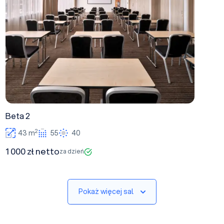
Beta 2
2
43 m
55
40
1 000 zł netto
za dzień
Pokaż więcej sal