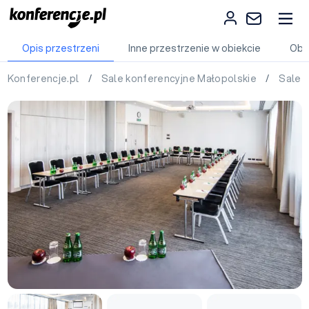
Opis przestrzeni
Inne przestrzenie w obiekcie
Obi
Konferencje.pl
/
Sale konferencyjne Małopolskie
/
Sale 