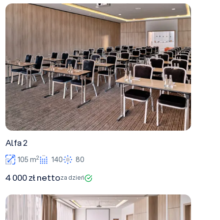
Alfa 2
Alfa 2
2
105 m
140
80
4 000 zł netto
za dzień
Beta 2