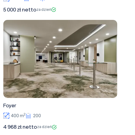
5 000 zł netto
za dzień
Foyer
Foyer
2
400 m
200
4 968 zł netto
za dzień