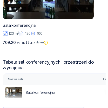
Sala konferencjna
2
120 m
120
100
709,20 zł netto
za dzień
Tabela sal konferencyjnych i przestrzeni do
wynajęcia
Nazwa sali
Tea
Sala konferencjna
Sala konferencjna
|