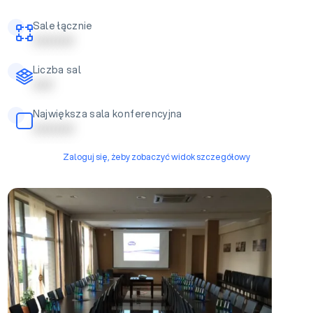
Sale łącznie
| | | | | | | | | |
Liczba sal
| | | | |
Największa sala konferencyjna
| | | | | | | | | |
Zaloguj się, żeby zobaczyć widok szczegółowy
Sala konferencjna