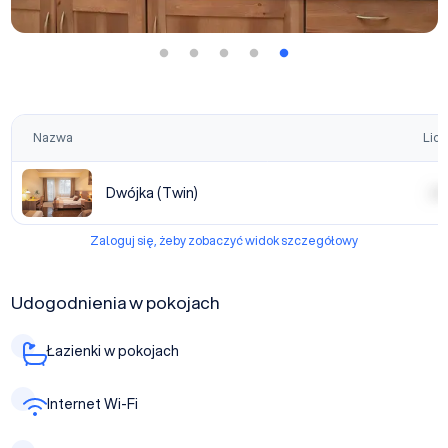
Nazwa
Licz
Dwójka (Twin)
| | | |
Zaloguj się, żeby zobaczyć widok szczegółowy
Udogodnienia w pokojach
Łazienki w pokojach
Internet Wi-Fi