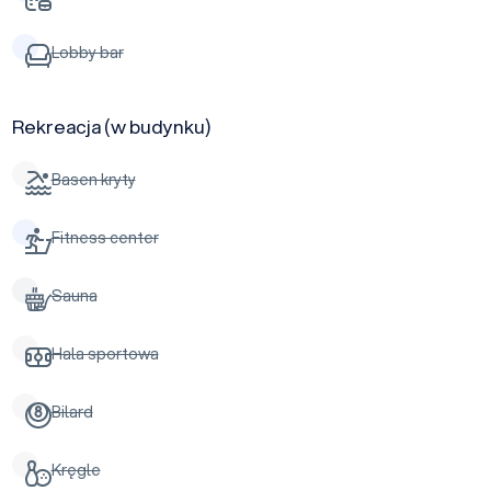
Lobby bar
Rekreacja (w budynku)
Basen kryty
Fitness center
Sauna
Hala sportowa
Bilard
Kręgle