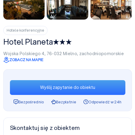
+13
Hotele konferencyjne
Hotel Planeta
Wojska Polskiego 4, 76-032
Mielno
,
zachodniopomorskie
ZOBACZ NA MAPIE
Wyślij zapytanie do obiektu
Bezpośrednio
Bezpłatnie
Odpowiedź w 24h
Skontaktuj się z obiektem