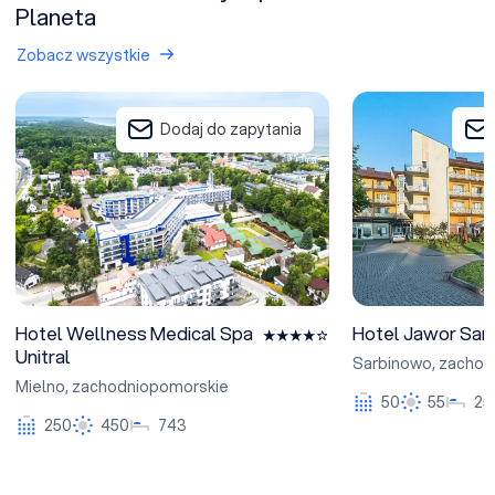
Planeta
Zobacz wszystkie
Hotel Wellness Medical Spa Unitral
Hotel Jawor Sarb
Dodaj do zapytania
Hotel Wellness Medical Spa
Hotel Jawor Sar
Unitral
Sarbinowo
,
zachod
Mielno
,
zachodniopomorskie
50
55
25
250
450
743