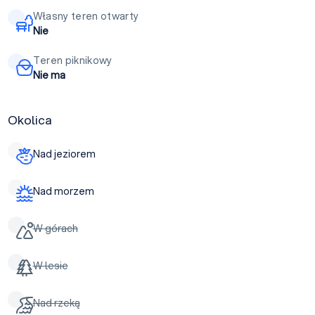
Własny teren otwarty
Nie
Teren piknikowy
Nie ma
Okolica
Nad jeziorem
Nad morzem
W górach
W lesie
Nad rzeką