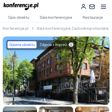
Opis obiektu
Sale konferencyjne
Restauracje
Konferencje.pl
/
Sale konferencyjne Zachodniopomorskie
Galeria obiektu
Zdjęcia z imprez
0