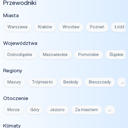
Przewodniki
Miasta
Warszawa
Kraków
Wrocław
Poznań
Łódź
Województwa
Dolnośląskie
Mazowieckie
Pomorskie
Śląskie
Regiony
Mazury
Trójmiasto
Beskidy
Bieszczady
…
Otoczenie
Morze
Góry
Jezioro
Za miastem
…
Klimaty