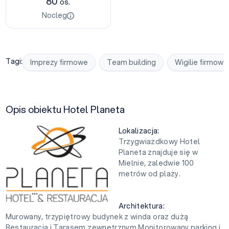
80
os.
Nocleg
Tagi:
Imprezy firmowe
Team building
Wigilie firmowe
Opis obiektu Hotel Planeta
Lokalizacja:
Trzygwiazdkowy Hotel
Planeta znajduje się w
Mielnie, zaledwie 100
metrów od plaży.
Architektura:
Murowany, trzypiętrowy budynek z winda oraz dużą
Restauracją i Tarasem zewnętrznym.Monitorowany parking i