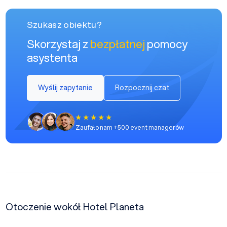
Szukasz obiektu?
Skorzystaj z
bezpłatnej
pomocy
asystenta
Wyślij zapytanie
Rozpocznij czat
Zaufało nam +500 event managerów
Otoczenie wokół Hotel Planeta