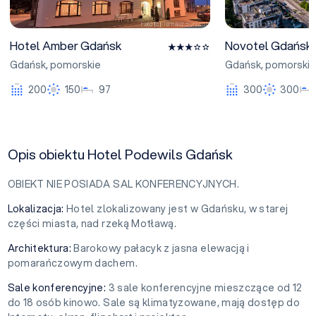
Hotel Amber Gdańsk
Novotel Gdańsk 
Gdańsk
,
pomorskie
Gdańsk
,
pomorskie
200
150
97
300
300
Opis obiektu Hotel Podewils Gdańsk
OBIEKT NIE POSIADA SAL KONFERENCYJNYCH.
Lokalizacja:
Hotel zlokalizowany jest w Gdańsku, w starej
części miasta, nad rzeką Motławą.
Architektura:
Barokowy pałacyk z jasna elewacją i
pomarańczowym dachem.
Sale konferencyjne:
3 sale konferencyjne mieszczące od 12
do 18 osób kinowo. Sale są klimatyzowane, mają dostęp do