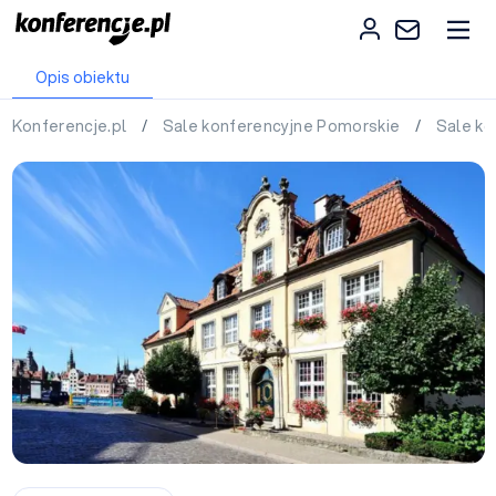
Opis obiektu
Konferencje.pl
/
Sale konferencyjne Pomorskie
/
Sale k