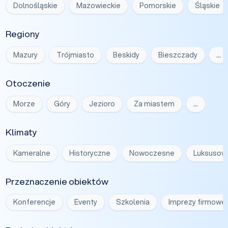
Dolnośląskie
Mazowieckie
Pomorskie
Śląskie
Regiony
Mazury
Trójmiasto
Beskidy
Bieszczady
…
Otoczenie
Morze
Góry
Jezioro
Za miastem
…
Klimaty
Kameralne
Historyczne
Nowoczesne
Luksusow
Przeznaczenie obiektów
Konferencje
Eventy
Szkolenia
Imprezy firmowe