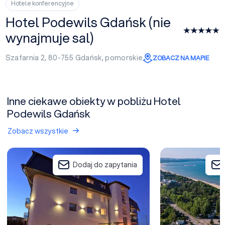
Hotele konferencyjne
Hotel Podewils Gdańsk (nie
wynajmuje sal)
Szafarnia 2, 80-755
Gdańsk
,
pomorskie
ZOBACZ NA MAPIE
Inne ciekawe obiekty w pobliżu Hotel
Podewils Gdańsk
Zobacz wszystkie
Hotel Amber Gdańsk
Novotel Gdańsk Ma
Dodaj do zapytania