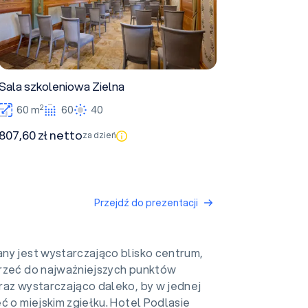
Sala szkoleniowa Zielna
2
60 m
60
40
807,60 zł netto
za dzień
Przejdź do prezentacji
ny jest wystarczająco blisko centrum,
rzeć do najważniejszych punktów
raz wystarczająco daleko, by w jednej
ć o miejskim zgiełku. Hotel Podlasie