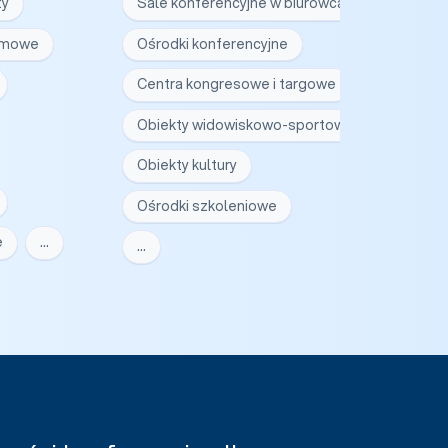
ty
Sale konferencyjne w biurowcach
irmowe
Ośrodki konferencyjne
Centra kongresowe i targowe
Obiekty widowiskowo-sportowe
Obiekty kultury
Ośrodki szkoleniowe
e
…
…