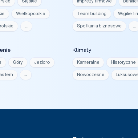
rskie
Śląskie
Imprezy firmowe
Bankie
ie
Wielkopolskie
Team building
Wigilie f
olskie
…
Spotkania biznesowe
…
enie
Klimaty
e
Góry
Jezioro
Kameralne
Historyczne
iastem
…
Nowoczesne
Luksusow