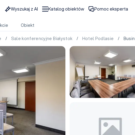
Wyszukaj z AI
Katalog obiektów
Pomoc eksperta
kcie
Obiekt
ie
/
Sale konferencyjne Białystok
/
Hotel Podlasie
/ Busine