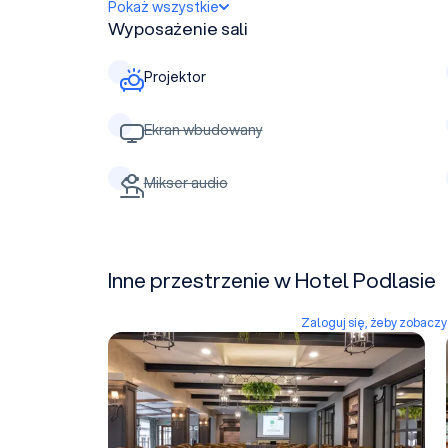
Pokaż wszystkie
Wyposażenie sali
Projektor
Ekran wbudowany
Mikser audio
Inne przestrzenie w Hotel Podlasie
Zaloguj się, żeby zobacz
Sala konferencyjna Ogrodowa