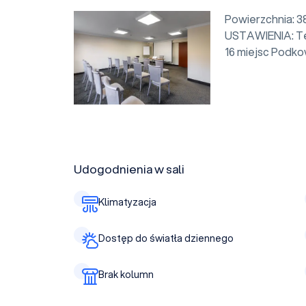
Powierzchnia: 38
USTAWIENIA: Te
16 miejsc Podko
Udogodnienia w sali
Klimatyzacja
Dostęp do światła dziennego
Brak kolumn