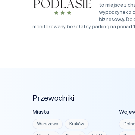
to miejsce z c
wypoczynek z d
biznesową. Do 
monitorowany bezpłatny parking na ponad 10
Przewodniki
Miasta
Woje
Warszawa
Kraków
Dolno