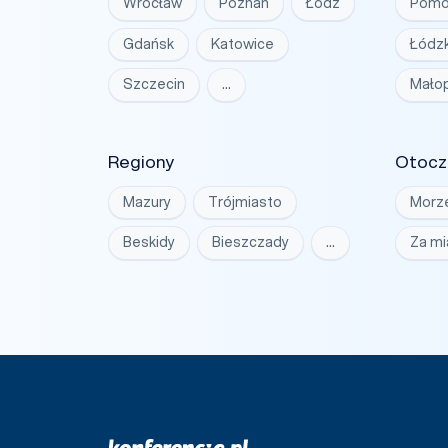
Wrocław
Poznań
Łódź
Pomo
Gdańsk
Katowice
Łódzk
Szczecin
…
Małop
Regiony
Otocz
Mazury
Trójmiasto
Morz
Beskidy
Bieszczady
…
Za m