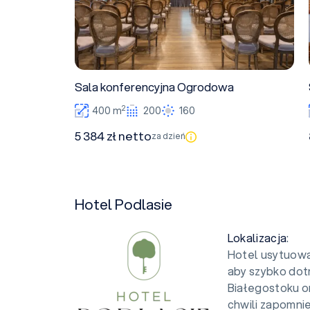
Sala konferencyjna Ogrodowa
2
400 m
200
160
5 384 zł netto
za dzień
Hotel Podlasie
Lokalizacja
:
Hotel usytuowa
aby szybko dot
Białegostoku o
chwili zapomnie