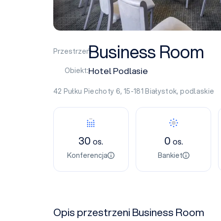
Business Room
Przestrzeń:
Hotel Podlasie
Obiekt:
42 Pułku Piechoty 6, 15-181
Białystok
,
podlaskie
30
0
os.
os.
Konferencja
Bankiet
Opis przestrzeni Business Room