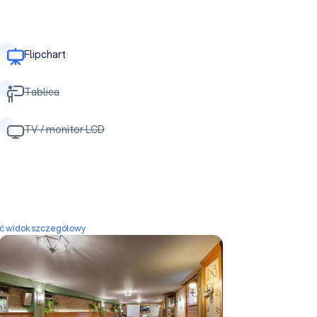
Flipchart
Tablica
TV / monitor LCD
yć widok szczegółowy
Sala szkoleniowa Zielna