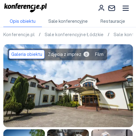
Opis obiektu
Sale konferencyjne
Restauracje
Konferencje.pl
/
Sale konferencyjne Łódzkie
/
Sale konf
Galeria obiektu
Zdjęcia z imprez
Film
0