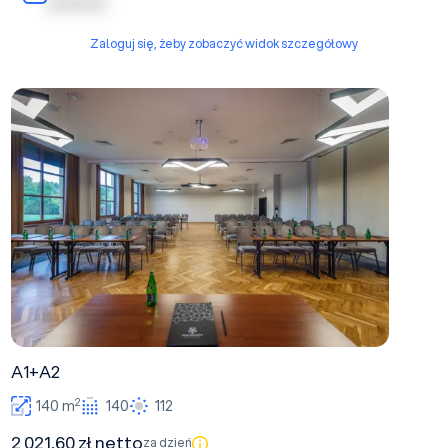
| | | | | | | | | |
Zaloguj się, żeby zobaczyć widok szczegółowy
A1+A2
A1+A2
2
140 m
140
112
2 021,60 zł netto
za dzień