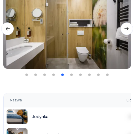
Nazwa
Licz
Jedynka
| | | |