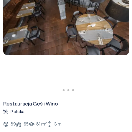
Restauracja Gęś i Wino
Polska
2
89
65
81 m
3 m