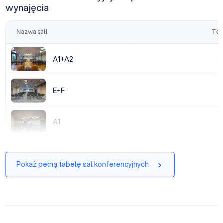
wynajęcia
Nazwa sali
Tea
A1+A2
A1+A2
|
E+F
E+F
|
A1
A1
|
Pokaż pełną tabelę sal konferencyjnych