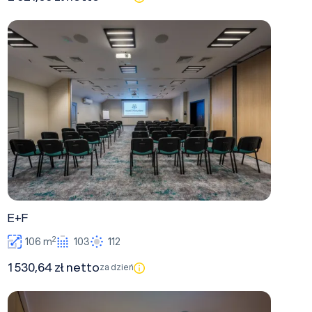
E+F
E+F
2
106 m
103
112
1 530,64 zł netto
za dzień
A1