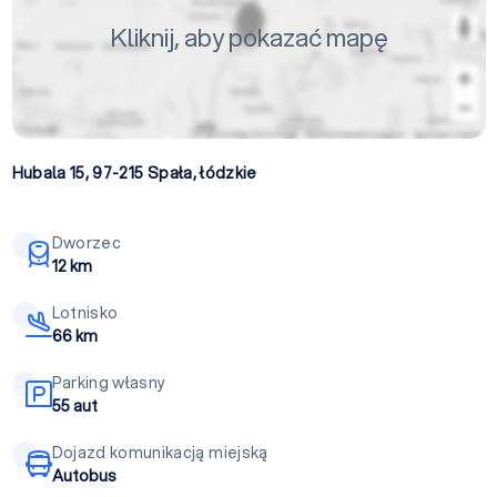
Kliknij, aby pokazać mapę
Hubala 15, 97-215
Spała
,
łódzkie
Dworzec
12 km
Lotnisko
66 km
Parking własny
55 aut
Dojazd komunikacją miejską
Autobus