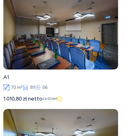
A1
2
70 m
81
56
1 010,80 zł netto
za dzień
A2