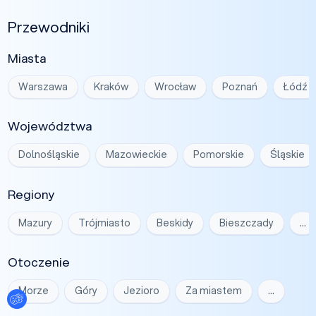
Przewodniki
Miasta
Warszawa
Kraków
Wrocław
Poznań
Łódź
Województwa
Dolnośląskie
Mazowieckie
Pomorskie
Śląskie
Regiony
Mazury
Trójmiasto
Beskidy
Bieszczady
…
Otoczenie
Morze
Góry
Jezioro
Za miastem
…
Ustawienia plików cookies