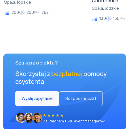
Conference
Spała
,
łódzkie
Spała
,
łódzkie
200
200
262
130
150
Szukasz obiektu?
Skorzystaj z
bezpłatnej
pomocy
asystenta
Wyślij zapytanie
Rozpocznij czat
Zaufało nam +500 event managerów