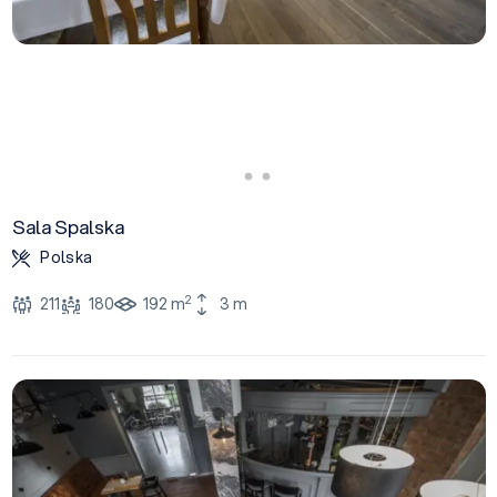
Sala Spalska
Polska
2
211
180
192 m
3 m