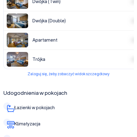
Dwójka (Twin)
| | | |
Dwójka (Double)
| | | |
Apartament
| | | |
Trójka
| | | |
Zaloguj się, żeby zobaczyć widok szczegółowy
Udogodnienia w pokojach
Łazienki w pokojach
Klimatyzacja