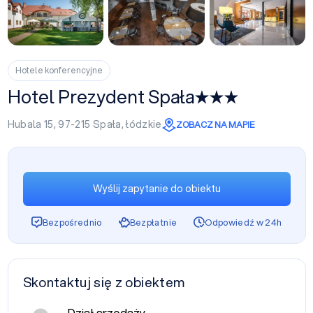
+34
Hotele konferencyjne
Hotel Prezydent Spała
Hubala 15, 97-215
Spała
,
łódzkie
ZOBACZ NA MAPIE
Wyślij zapytanie do obiektu
Bezpośrednio
Bezpłatnie
Odpowiedź w 24h
Skontaktuj się z obiektem