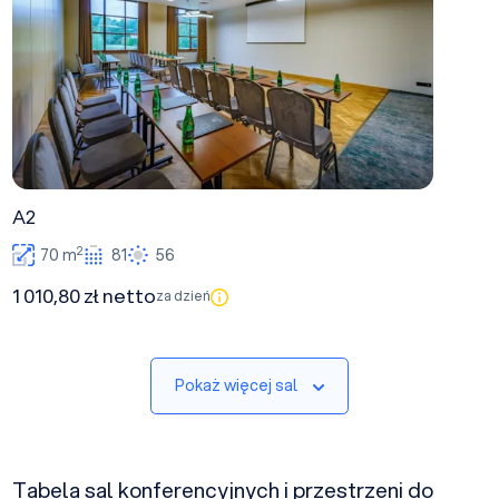
A2
2
70 m
81
56
1 010,80 zł netto
za dzień
Pokaż więcej sal
Tabela sal konferencyjnych i przestrzeni do