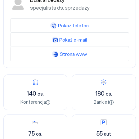
Dział srzedaży
specjalista ds. sprzedaży
Pokaż telefon
Pokaż e-mail
Strona www
Konferencja
Bankiet
140
180
os.
os.
Konferencja
Bankiet
Nocleg
Parking
75
55
os.
aut