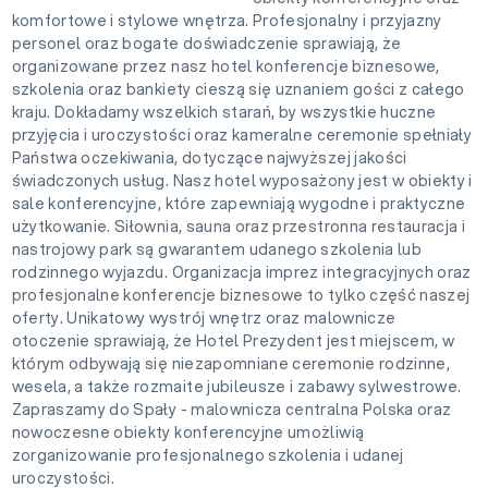
komfortowe i stylowe wnętrza. Profesjonalny i przyjazny
personel oraz bogate doświadczenie sprawiają, że
organizowane przez nasz hotel konferencje biznesowe,
szkolenia oraz bankiety cieszą się uznaniem gości z całego
kraju. Dokładamy wszelkich starań, by wszystkie huczne
przyjęcia i uroczystości oraz kameralne ceremonie spełniały
Państwa oczekiwania, dotyczące najwyższej jakości
świadczonych usług. Nasz hotel wyposażony jest w obiekty i
sale konferencyjne, które zapewniają wygodne i praktyczne
użytkowanie. Siłownia, sauna oraz przestronna restauracja i
nastrojowy park są gwarantem udanego szkolenia lub
rodzinnego wyjazdu. Organizacja imprez integracyjnych oraz
profesjonalne konferencje biznesowe to tylko część naszej
oferty. Unikatowy wystrój wnętrz oraz malownicze
otoczenie sprawiają, że Hotel Prezydent jest miejscem, w
którym odbywają się niezapomniane ceremonie rodzinne,
wesela, a także rozmaite jubileusze i zabawy sylwestrowe.
Zapraszamy do Spały - malownicza centralna Polska oraz
nowoczesne obiekty konferencyjne umożliwią
zorganizowanie profesjonalnego szkolenia i udanej
uroczystości.