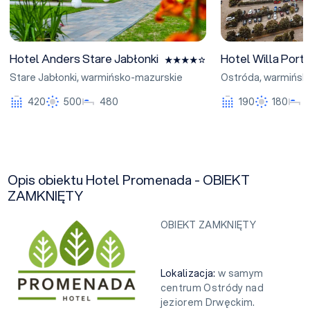
Hotel Anders Stare Jabłonki
Hotel Willa Port
Stare Jabłonki
,
warmińsko-mazurskie
Ostróda
,
warmińsk
420
500
480
190
180
Opis obiektu Hotel Promenada - OBIEKT
ZAMKNIĘTY
OBIEKT ZAMKNIĘTY
Lokalizacja:
w samym
centrum Ostródy nad
jeziorem Drwęckim.