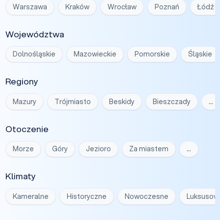
Warszawa
Kraków
Wrocław
Poznań
Łódź
Województwa
Dolnośląskie
Mazowieckie
Pomorskie
Śląskie
Regiony
Mazury
Trójmiasto
Beskidy
Bieszczady
…
Otoczenie
Morze
Góry
Jezioro
Za miastem
…
Klimaty
Kameralne
Historyczne
Nowoczesne
Luksusow