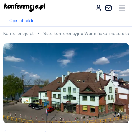
Opis obiektu
Konferencje.pl
/
Sale konferencyjne Warmińsko-mazurskie