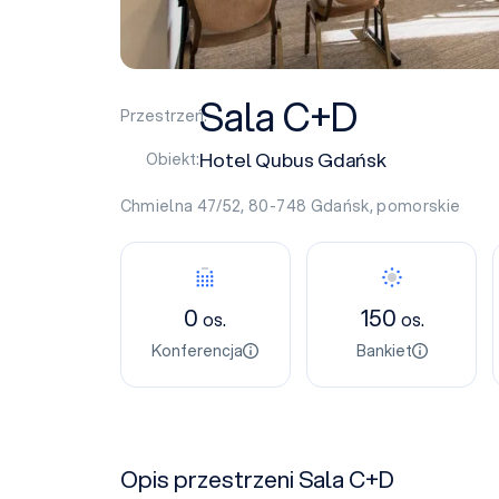
Sala C+D
Przestrzeń:
Hotel Qubus Gdańsk
Obiekt:
Chmielna 47/52, 80-748
Gdańsk
,
pomorskie
0
150
os.
os.
Konferencja
Bankiet
Opis przestrzeni Sala C+D