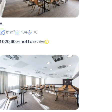
A
2
81 m
104
70
1 020,60 zł netto
za dzień
D