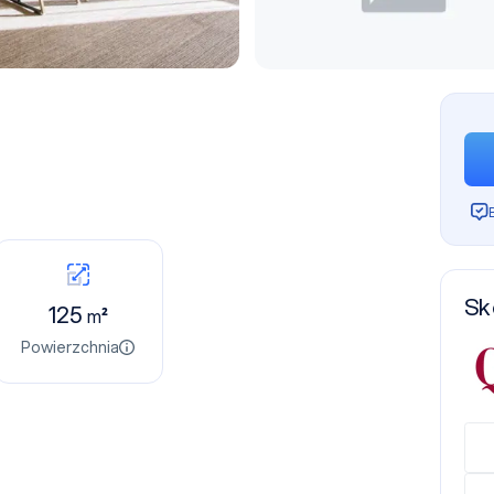
Sk
125
m²
Powierzchnia