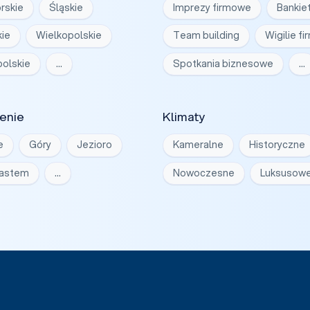
rskie
Śląskie
Imprezy firmowe
Bankie
ie
Wielkopolskie
Team building
Wigilie f
olskie
…
Spotkania biznesowe
…
enie
Klimaty
e
Góry
Jezioro
Kameralne
Historyczne
iastem
…
Nowoczesne
Luksusow