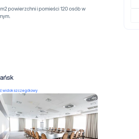
m2 powierzchni i pomieści 120 osób w
lnym.
dańsk
yć widok szczegółowy
A