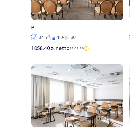
B
2
84 m
110
60
1 058,40 zł netto
za dzień
C