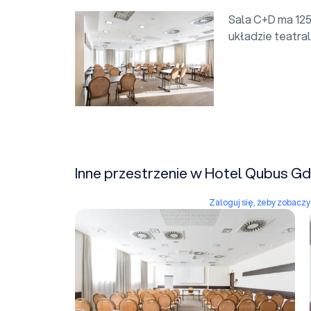
Sala C+D ma 125
układzie teatra
Inne przestrzenie w Hotel Qubus G
Zaloguj się, żeby zobacz
B