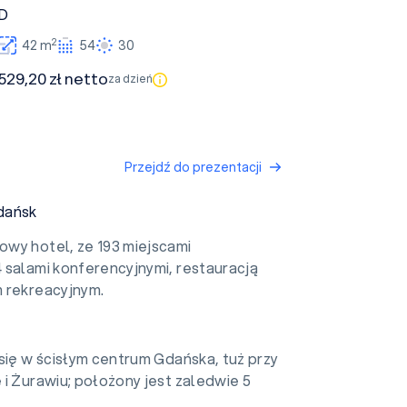
D
2
42 m
54
30
529,20 zł netto
za dzień
Przejdź do prezentacji
dańsk
wy hotel, ze 193 miejscami
 salami konferencyjnymi, restauracją
 rekreacyjnym.
się w ścisłym centrum Gdańska, tuż przy
i Żurawiu; położony jest zaledwie 5