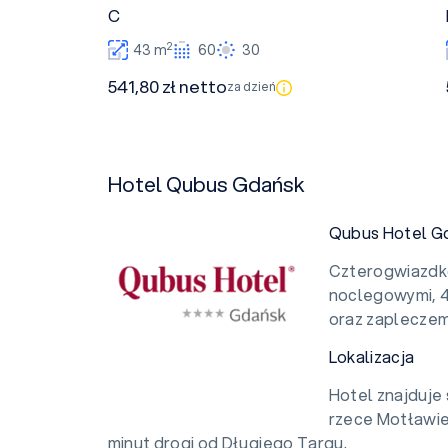
C
2
43 m
60
30
541,80 zł netto
za dzień
Hotel Qubus Gdańsk
Qubus Hotel G
Czterogwiazdko
noclegowymi, 4
oraz zapleczem
Lokalizacja
Hotel znajduje 
rzece Motławie 
minut drogi od Długiego Targu.