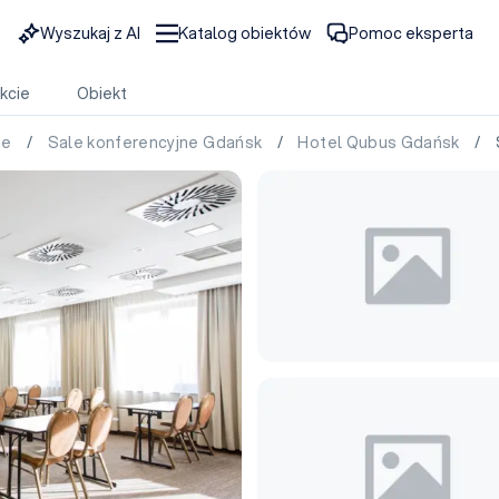
Wyszukaj z AI
Katalog obiektów
Pomoc eksperta
kcie
Obiekt
ie
/
Sale konferencyjne Gdańsk
/
Hotel Qubus Gdańsk
/ S