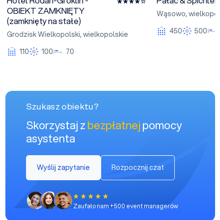
Hotel Rodan-Groklin -
Pałac & Spichle
OBIEKT ZAMKNIĘTY
Wąsowo
,
wielkopol
(zamknięty na stałe)
450
500
Grodzisk Wielkopolski
,
wielkopolskie
110
100
70
Szukasz obiektu?
Skorzystaj z
bezpłatnej
pomocy
asystenta
Wyślij zapytanie
Rozpocznij czat
Zaufało nam +500 event managerów