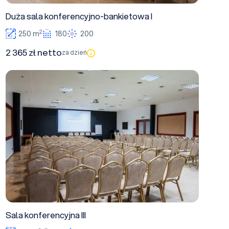
Duża sala konferencyjno-bankietowa I
2
250 m
180
200
2 365 zł netto
za dzień
Sala konferencyjna III
Sala konferencyjna III