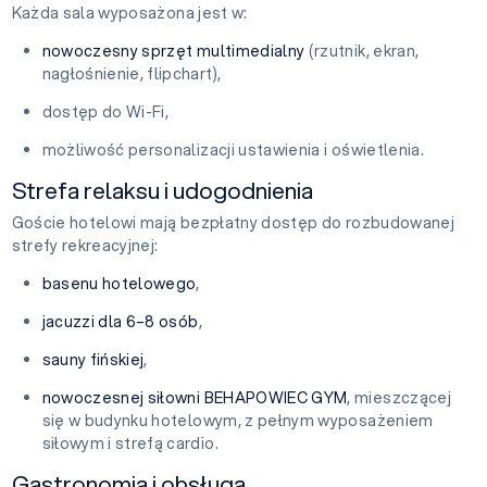
Każda sala wyposażona jest w:
nowoczesny sprzęt multimedialny
(rzutnik, ekran,
nagłośnienie, flipchart),
dostęp do Wi-Fi,
możliwość personalizacji ustawienia i oświetlenia.
Strefa relaksu i udogodnienia
Goście hotelowi mają bezpłatny dostęp do rozbudowanej
strefy rekreacyjnej:
basenu hotelowego
,
jacuzzi dla 6–8 osób
,
sauny fińskiej
,
nowoczesnej siłowni BEHAPOWIEC GYM
, mieszczącej
się w budynku hotelowym, z pełnym wyposażeniem
siłowym i strefą cardio.
Gastronomia i obsługa