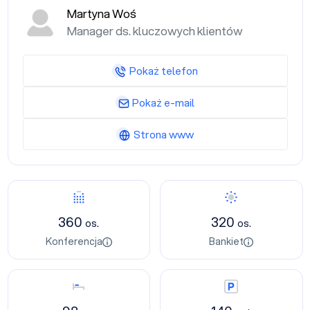
Martyna Woś
Manager ds. kluczowych klientów
Pokaż telefon
Pokaż e-mail
Strona www
Konferencja
Bankiet
360
320
os.
os.
Konferencja
Bankiet
Nocleg
Parking