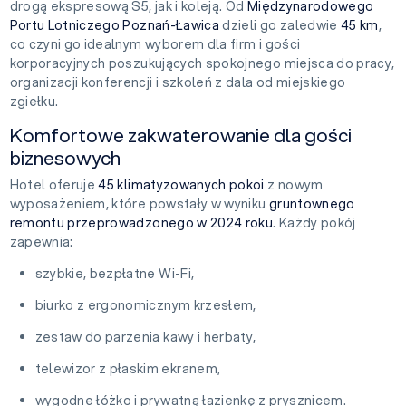
drogą ekspresową S5, jak i koleją. Od
Międzynarodowego
Portu Lotniczego Poznań-Ławica
dzieli go zaledwie
45 km
,
co czyni go idealnym wyborem dla firm i gości
korporacyjnych poszukujących spokojnego miejsca do pracy,
organizacji konferencji i szkoleń z dala od miejskiego
zgiełku.
Komfortowe zakwaterowanie dla gości
biznesowych
Hotel oferuje
45 klimatyzowanych pokoi
z nowym
wyposażeniem, które powstały w wyniku
gruntownego
remontu przeprowadzonego w 2024 roku
. Każdy pokój
zapewnia:
szybkie, bezpłatne Wi-Fi,
biurko z ergonomicznym krzesłem,
zestaw do parzenia kawy i herbaty,
telewizor z płaskim ekranem,
wygodne łóżko i prywatną łazienkę z prysznicem.