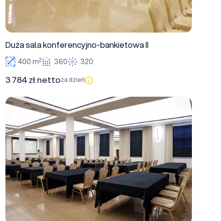
Duża sala konferencyjno-bankietowa II
2
400 m
360
320
3 784 zł netto
za dzień
Duża sala konferencyjno-bankietowa I