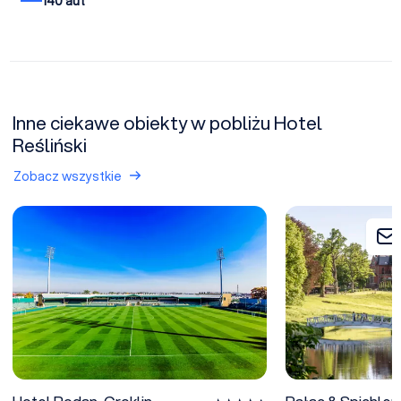
140 aut
Inne ciekawe obiekty w pobliżu Hotel
Reśliński
Zobacz wszystkie
Hotel Rodan-Groklin - OBIEKT ZAMKNIĘTY (zamknięty na stałe)
Pałac & Spichler