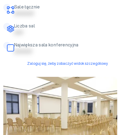
Sale łącznie
| | | | | | | | | | |
Liczba sal
| | | | |
Największa sala konferencyjna
| | | | | | | | | |
Zaloguj się, żeby zobaczyć widok szczegółowy
Duża sala konferencyjno-bankietowa II