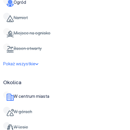
Ogród
Namiot
Miejsce na ognisko
Basen otwarty
Pokaż wszystkie
Okolica
W centrum miasta
W górach
W lesie