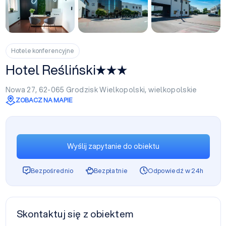
+50
Hotele konferencyjne
Hotel Reśliński
Nowa 27, 62-065
Grodzisk Wielkopolski
,
wielkopolskie
ZOBACZ NA MAPIE
Wyślij zapytanie do obiektu
Bezpośrednio
Bezpłatnie
Odpowiedź w 24h
Skontaktuj się z obiektem