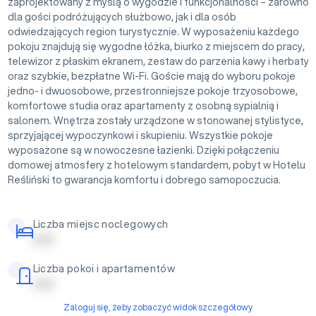
zaprojektowany z myślą o wygodzie i funkcjonalności – zarówno
dla gości podróżujących służbowo, jak i dla osób
odwiedzających region turystycznie. W wyposażeniu każdego
pokoju znajdują się wygodne łóżka, biurko z miejscem do pracy,
telewizor z płaskim ekranem, zestaw do parzenia kawy i herbaty
oraz szybkie, bezpłatne Wi-Fi. Goście mają do wyboru pokoje
jedno- i dwuosobowe, przestronniejsze pokoje trzyosobowe,
komfortowe studia oraz apartamenty z osobną sypialnią i
salonem. Wnętrza zostały urządzone w stonowanej stylistyce,
sprzyjającej wypoczynkowi i skupieniu. Wszystkie pokoje
wyposażone są w nowoczesne łazienki. Dzięki połączeniu
domowej atmosfery z hotelowym standardem, pobyt w Hotelu
Reśliński to gwarancja komfortu i dobrego samopoczucia.
Liczba miejsc noclegowych
| | | | |
Liczba pokoi i apartamentów
| | | | |
Zaloguj się, żeby zobaczyć widok szczegółowy