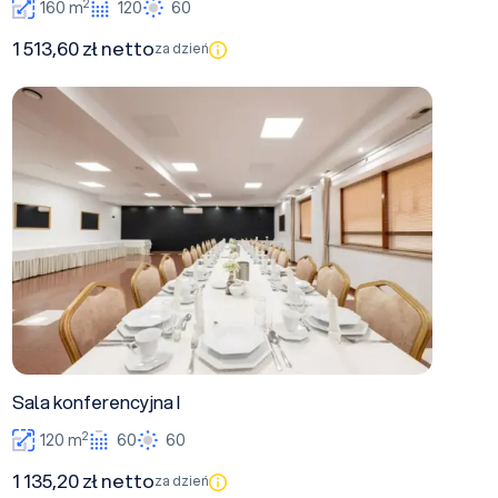
2
160 m
120
60
1 513,60 zł netto
za dzień
Sala konferencyjna I
Sala konferencyjna I
2
120 m
60
60
1 135,20 zł netto
za dzień