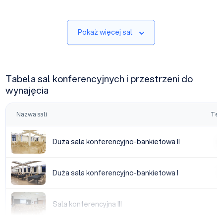
Pokaż więcej sal
Tabela sal konferencyjnych i przestrzeni do
wynajęcia
Nazwa sali
Tea
Duża sala konferencyjno-bankietowa II
Duża sala konferencyjno-bankietowa II
|
Duża sala konferencyjno-bankietowa I
Duża sala konferencyjno-bankietowa I
|
Sala konferencyjna III
Sala konferencyjna III
|