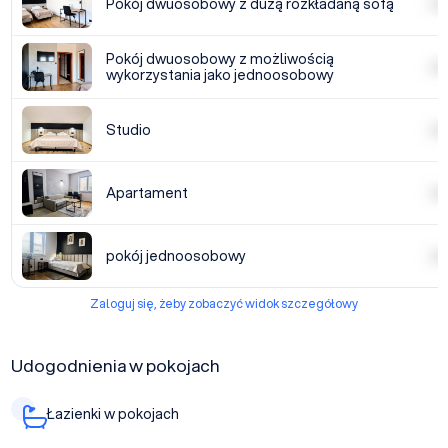
Pokój dwuosobowy z dużą rozkładaną sofą
| | | |
Pokój dwuosobowy z możliwością
| | | |
wykorzystania jako jednoosobowy
Studio
| | | |
Apartament
| | | |
pokój jednoosobowy
| | | |
Zaloguj się, żeby zobaczyć widok szczegółowy
Udogodnienia w pokojach
Łazienki w pokojach