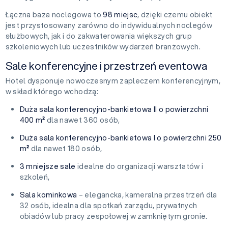
Łączna baza noclegowa to
98 miejsc
, dzięki czemu obiekt
jest przystosowany zarówno do indywidualnych noclegów
służbowych, jak i do zakwaterowania większych grup
szkoleniowych lub uczestników wydarzeń branżowych.
Sale konferencyjne i przestrzeń eventowa
Hotel dysponuje nowoczesnym zapleczem konferencyjnym,
w skład którego wchodzą:
Duża sala konferencyjno-bankietowa II o powierzchni
400 m²
dla nawet 360 osób,
Duża sala konferencyjno-bankietowa I o powierzchni 250
m²
dla nawet 180 osób,
3 mniejsze sale
idealne do organizacji warsztatów i
szkoleń,
Sala kominkowa
– elegancka, kameralna przestrzeń dla
32 osób, idealna dla spotkań zarządu, prywatnych
obiadów lub pracy zespołowej w zamkniętym gronie.