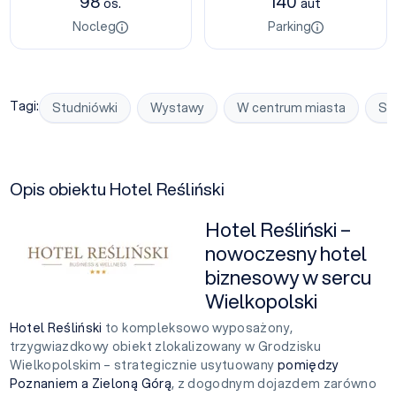
98
140
os.
aut
Nocleg
Parking
Tagi:
Studniówki
Wystawy
W centrum miasta
Se
Opis obiektu Hotel Reśliński
Hotel Reśliński –
nowoczesny hotel
biznesowy w sercu
Wielkopolski
Hotel Reśliński
to kompleksowo wyposażony,
trzygwiazdkowy obiekt zlokalizowany w Grodzisku
Wielkopolskim – strategicznie usytuowany
pomiędzy
Poznaniem a Zieloną Górą
, z dogodnym dojazdem zarówno