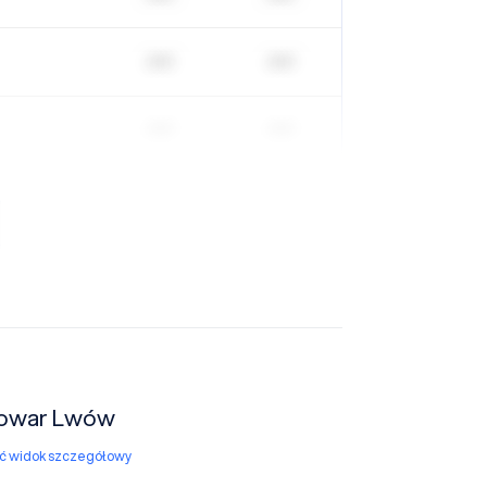
| | | | |
| | | | |
| | | | |
| | | | |
Browar Lwów
yć widok szczegółowy