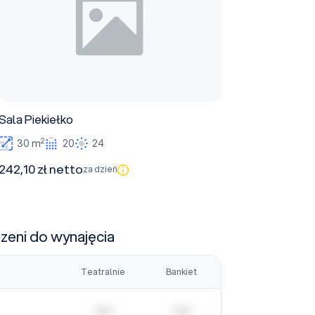
Sala Piekiełko
2
30 m
20
24
242,10 zł netto
za dzień
rzeni do wynajęcia
Teatralnie
Bankiet
| | | | |
| | | | |