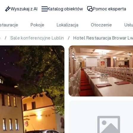
Wyszukaj z AI
Katalog obiektów
Pomoc eksperta
stauracje
Pokoje
Lokalizacja
Otoczenie
Usłu
e
/
Sale konferencyjne Lublin
/ Hotel Restauracja Browar L