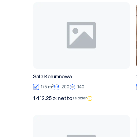
Sala Kolumnowa
Sala Kolumnowa
2
175 m
200
140
1 412,25 zł netto
za dzień
Sala muzyczna