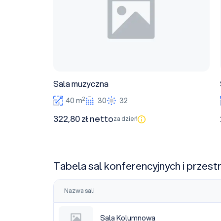
Sala muzyczna
2
40 m
30
32
322,80 zł netto
za dzień
Tabela sal konferencyjnych i przest
Nazwa sali
Sala Kolumnowa
Sala Kolumnowa