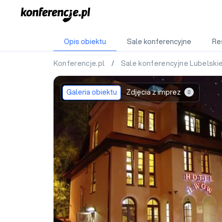
Opis obiektu
Sale konferencyjne
Re
Konferencje.pl
/
Sale konferencyjne Lubelski
Galeria obiektu
Zdjęcia z imprez
0