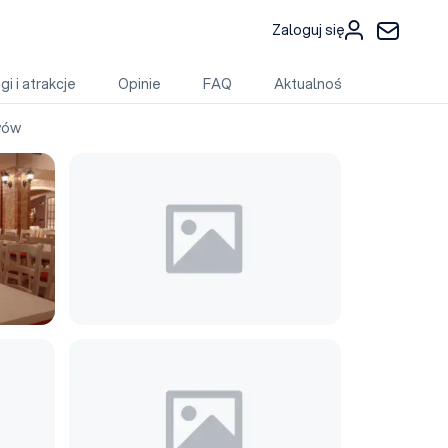
Zaloguj się
gi i atrakcje
Opinie
FAQ
Aktualności
wów