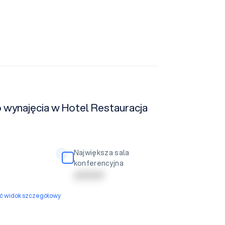
o wynajęcia w Hotel Restauracja
Największa sala
konferencyjna
| | | | | | | | | |
yć widok szczegółowy