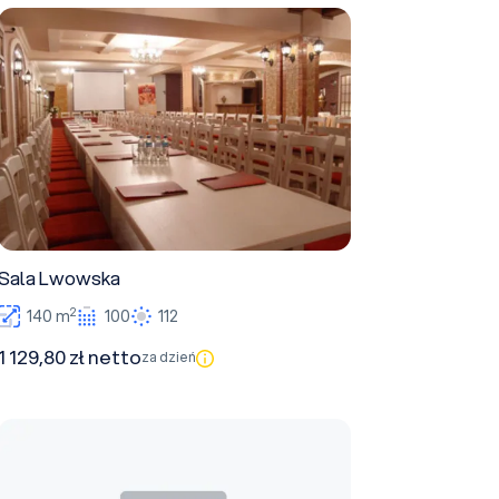
Sala Lwowska
Sala Lwowska
2
140 m
100
112
1 129,80 zł netto
za dzień
Sala Piekiełko