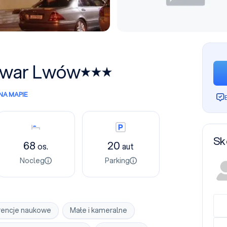
rowar Lwów
NA MAPIE
Nocleg
Parking
Sk
68
20
os.
aut
Nocleg
Parking
rencje naukowe
Małe i kameralne