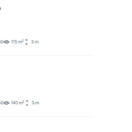
a
2
60
175 m
3 m
2
60
140 m
3 m