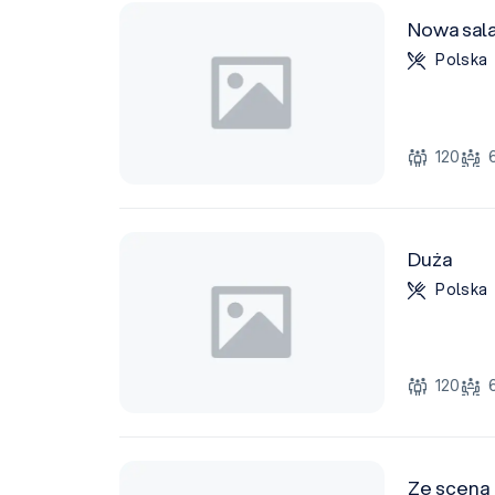
Nowa sal
Polska
120
Duża
Polska
120
Ze sceną