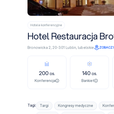
Hotele konferencyjne
Hotel Restauracja B
Bronowicka 2, 20-301
Lublin
,
lubelskie
ZOBACZ 
Konferencja
Bankiet
200
140
os.
os.
Konferencja
Bankiet
Tagi:
Targi
Kongresy medyczne
Konfe