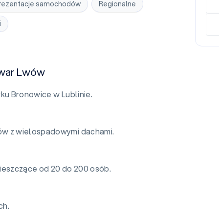
rezentacje samochodów
Regionalne
i
owar Lwów
rku Bronowice w Lublinie.
ów z wielospadowymi dachami.
mieszczące od 20 do 200 osób.
ch.