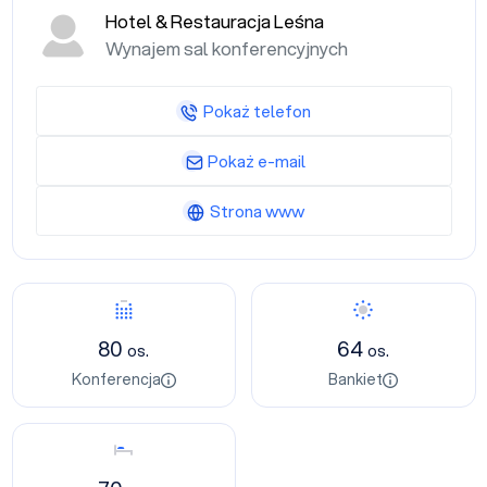
Hotel & Restauracja Leśna
Wynajem sal konferencyjnych
Pokaż telefon
Pokaż e-mail
Strona www
Konferencja
Bankiet
80
64
os.
os.
Konferencja
Bankiet
Nocleg