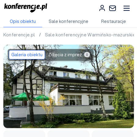
Opis obiektu
Sale konferencyjne
Restauracje
Konferencje.pl
/
Sale konferencyjne Warmińsko-mazurskie
Galeria obiektu
Zdjęcia z imprez
0