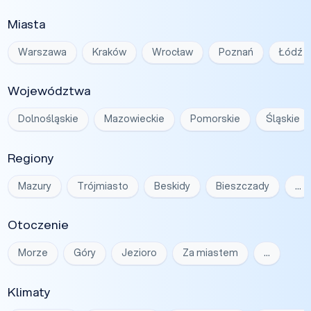
Miasta
Warszawa
Kraków
Wrocław
Poznań
Łódź
Województwa
Dolnośląskie
Mazowieckie
Pomorskie
Śląskie
Regiony
Mazury
Trójmiasto
Beskidy
Bieszczady
…
Otoczenie
Morze
Góry
Jezioro
Za miastem
…
Klimaty