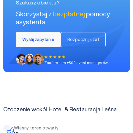
Szukasz obiektu?
Skorzystaj z
bezpłatnej
pomocy
asystenta
Wyślij zapytanie
Rozpocznij czat
Zaufało nam +500 event managerów
Otoczenie wokół Hotel & Restauracja Leśna
Własny teren otwarty