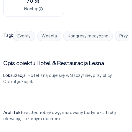
70
os.
Nocleg
Tagi:
Eventy
Wesela
Kongresy medyczne
Przy t
Opis obiektu Hotel & Restauracja Leśna
Lokalizacja
: Hotel znajduje się w Szczytnie, przy ulicy
Ostrołęckiej 6.
Architektura
: Jednobryłowy, murowany budynek z białą
elewacją i czarnym dachem.