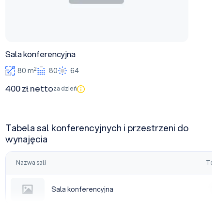
Sala konferencyjna
2
80 m
80
64
400 zł netto
za dzień
Tabela sal konferencyjnych i przestrzeni do
wynajęcia
Nazwa sali
Tea
Sala konferencyjna
Sala konferencyjna
|