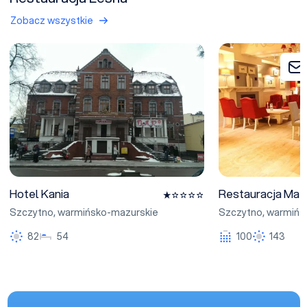
Zobacz wszystkie
Hotel Kania
Restauracja Mazur
Hotel Kania
Restauracja Maz
Szczytno
,
warmińsko-mazurskie
Szczytno
,
warmińs
82
54
100
143