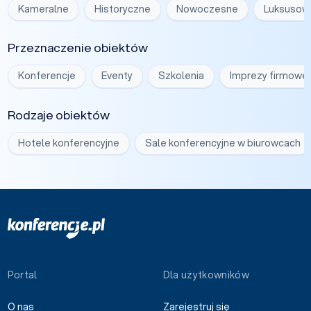
Kameralne
Historyczne
Nowoczesne
Luksusow
Przeznaczenie obiektów
Konferencje
Eventy
Szkolenia
Imprezy firmowe
Rodzaje obiektów
Hotele konferencyjne
Sale konferencyjne w biurowcach
Portal
Dla użytkowników
O nas
Zarejestruj się