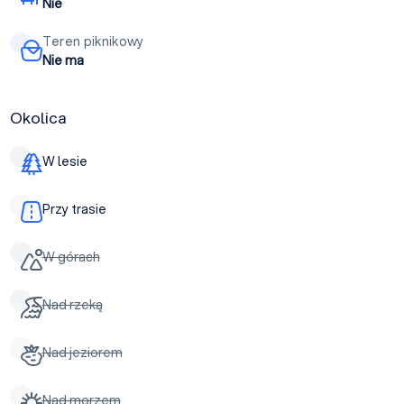
Nie
Teren piknikowy
Nie ma
Okolica
W lesie
Przy trasie
W górach
Nad rzeką
Nad jeziorem
Nad morzem