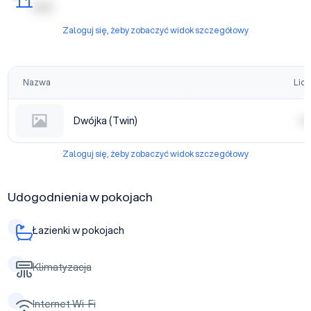
| | | | |
Zaloguj się, żeby zobaczyć widok szczegółowy
Nazwa
Licz
Dwójka (Twin)
| | | |
Zaloguj się, żeby zobaczyć widok szczegółowy
Udogodnienia w pokojach
Łazienki w pokojach
Klimatyzacja
Internet Wi-Fi