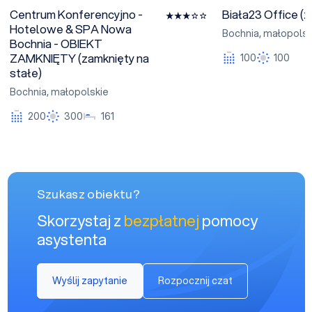
Centrum Konferencyjno -
Biała23 Office (z
Hotelowe & SPA Nowa
Bochnia
,
małopolsk
Bochnia - OBIEKT
ZAMKNIĘTY (zamknięty na
100
100
stałe)
Bochnia
,
małopolskie
200
300
161
Szukasz obiektu?
Skorzystaj z
bezpłatnej
pomocy
asystenta
Wyślij zapytanie
Rozpocznij czat