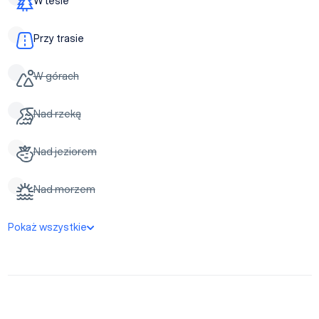
W lesie
Przy trasie
W górach
Nad rzeką
Nad jeziorem
Nad morzem
Pokaż wszystkie