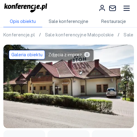
Opis obiektu
Sale konferencyjne
Restauracje
Konferencje.pl
/
Sale konferencyjne Małopolskie
/
Sale 
Galeria obiektu
Zdjęcia z imprez
0