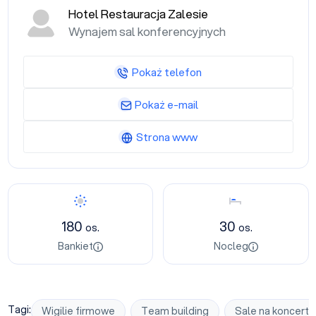
Hotel Restauracja Zalesie
Wynajem sal konferencyjnych
Pokaż telefon
Pokaż e-mail
Strona www
Bankiet
Nocleg
180
30
os.
os.
Bankiet
Nocleg
Tagi:
Wigilie firmowe
Team building
Sale na koncerty