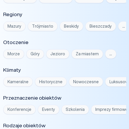
Regiony
Mazury
Trójmiasto
Beskidy
Bieszczady
…
Otoczenie
Morze
Góry
Jezioro
Za miastem
…
Klimaty
Kameralne
Historyczne
Nowoczesne
Luksusow
Przeznaczenie obiektów
Konferencje
Eventy
Szkolenia
Imprezy firmowe
Rodzaje obiektów