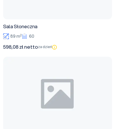
Sala Słoneczna
2
89 m
60
598,08 zł netto
za dzień
Sala Biznes