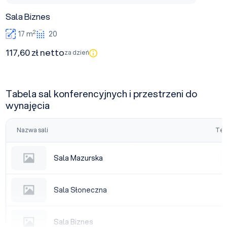
Sala Biznes
2
17 m
20
117,60 zł netto
za dzień
Tabela sal konferencyjnych i przestrzeni do
wynajęcia
Nazwa sali
Tea
Sala Mazurska
Sala Mazurska
|
Sala Słoneczna
Sala Słoneczna
|
Sala Biznes
Sala Biznes
|