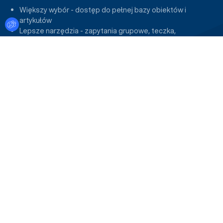
Większy wybór - dostęp do pełnej bazy obiektów i
artykułów
Ustawienia plików cookies
Lepsze narzędzia - zapytania grupowe, teczka,
porównywarka i inne
Bądź na bieżąco - raz w miesiącu newsletter z nowo
otwartymi obiektami
Dołącz do profesjonalistów - zaproszenia na spotkania i
wyjazdy studyjne
Dołącz do nas