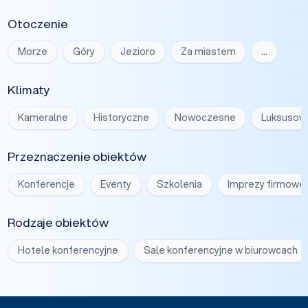
Otoczenie
Morze
Góry
Jezioro
Za miastem
…
Klimaty
Kameralne
Historyczne
Nowoczesne
Luksusow
Przeznaczenie obiektów
Konferencje
Eventy
Szkolenia
Imprezy firmowe
Rodzaje obiektów
Hotele konferencyjne
Sale konferencyjne w biurowcach