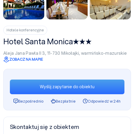
+9
Hotele konferencyjne
Hotel Santa Monica
Aleja Jana Pawła II 3, 11-730
Mikołajki
,
warmińsko-mazurskie
ZOBACZ NA MAPIE
Wyślij zapytanie do obiektu
Bezpośrednio
Bezpłatnie
Odpowiedź w 24h
Skontaktuj się z obiektem