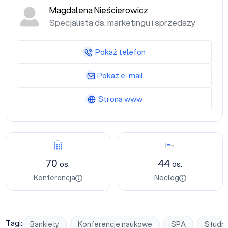
Magdalena Nieścierowicz
Specjalista ds. marketingu i sprzedaży
Pokaż telefon
Pokaż e-mail
Strona www
Konferencja
Nocleg
70
44
os.
os.
Konferencja
Nocleg
Tagi:
Bankiety
Konferencje naukowe
SPA
Studni