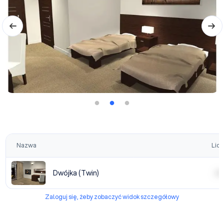
Nazwa
Licz
Dwójka (Twin)
| | | |
Zaloguj się, żeby zobaczyć widok szczegółowy