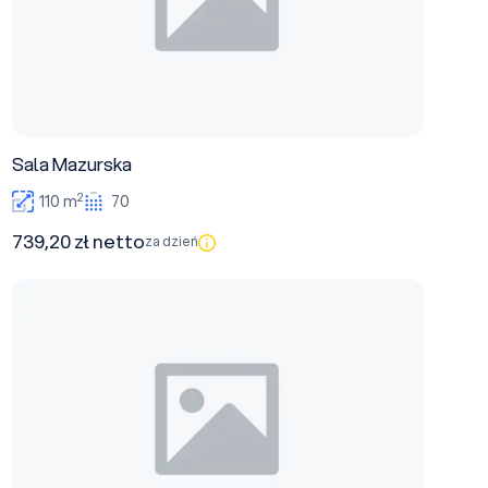
Sala Mazurska
2
110 m
70
739,20 zł netto
za dzień
Sala Słoneczna