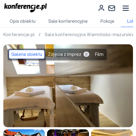
Opis obiektu
Sale konferencyjne
Pokoje
Loka
Konferencje.pl
/
Sale konferencyjne Warmińsko-mazurskie
Galeria obiektu
Zdjęcia z imprez
Film
0