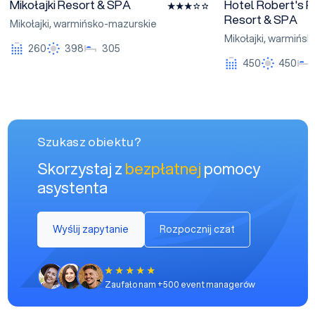
Mikołajki Resort & SPA
Hotel Robert's P
Resort & SPA
Mikołajki
,
warmińsko-mazurskie
Mikołajki
,
warmińsk
260
398
305
450
450
Szukasz obiektu?
Skorzystaj z
bezpłatnej
pomocy
asystenta
Wyślij zapytanie
Rozpocznij czat
Zaufało nam +500 event managerów