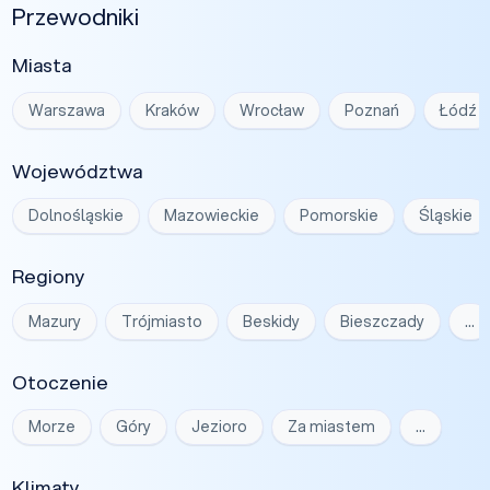
Przewodniki
Miasta
Warszawa
Kraków
Wrocław
Poznań
Łódź
Województwa
Dolnośląskie
Mazowieckie
Pomorskie
Śląskie
Regiony
Mazury
Trójmiasto
Beskidy
Bieszczady
…
Otoczenie
Morze
Góry
Jezioro
Za miastem
…
Klimaty