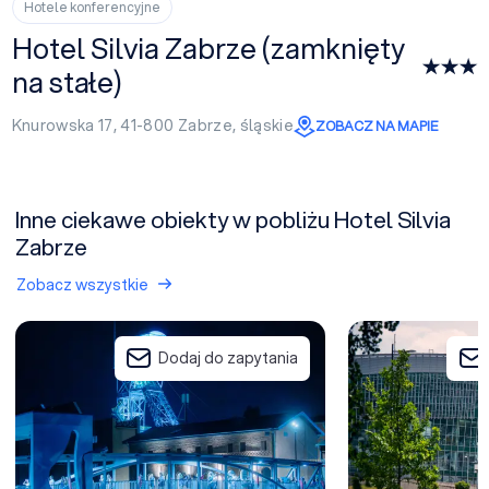
Hotele konferencyjne
Hotel Silvia Zabrze (zamknięty
na stałe)
Knurowska 17, 41-800
Zabrze
,
śląskie
ZOBACZ NA MAPIE
Inne ciekawe obiekty w pobliżu Hotel Silvia
Zabrze
Zobacz wszystkie
Muzeum Górnictwa Węglowego w Zabrzu (Kopalnia Guido)
PreZero Arena Gli
Dodaj do zapytania