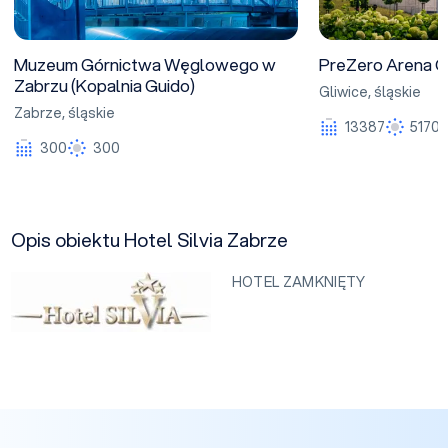
Muzeum Górnictwa Węglowego w
PreZero Arena G
Zabrzu (Kopalnia Guido)
Gliwice
,
śląskie
Zabrze
,
śląskie
13387
5170
300
300
Opis obiektu Hotel Silvia Zabrze
HOTEL ZAMKNIĘTY