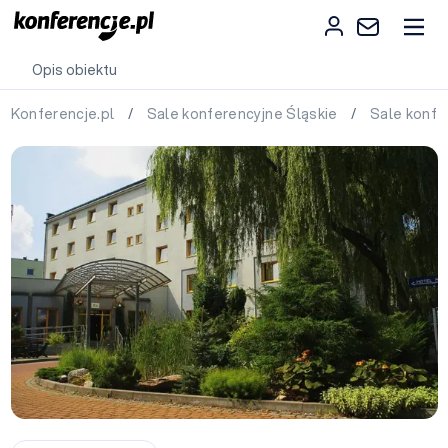
Opis obiektu
Konferencje.pl
/
Sale konferencyjne Śląskie
/
Sale konfe