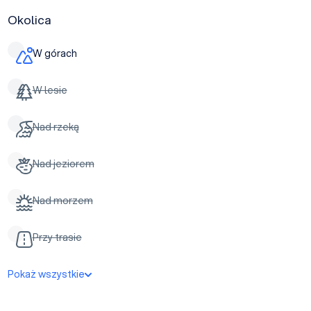
Okolica
W górach
W lesie
Nad rzeką
Nad jeziorem
Nad morzem
Przy trasie
Pokaż wszystkie