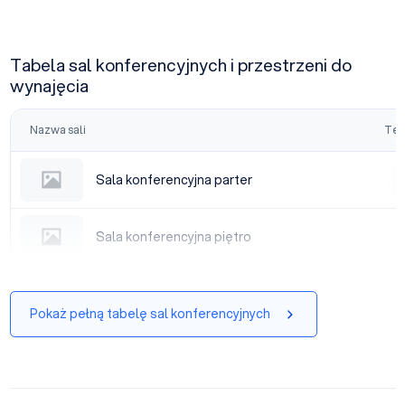
Tabela sal konferencyjnych i przestrzeni do
wynajęcia
Nazwa sali
Tea
Sala konferencyjna parter
Sala konferencyjna parter
|
Sala konferencyjna piętro
Sala konferencyjna piętro
|
Pokaż pełną tabelę sal konferencyjnych