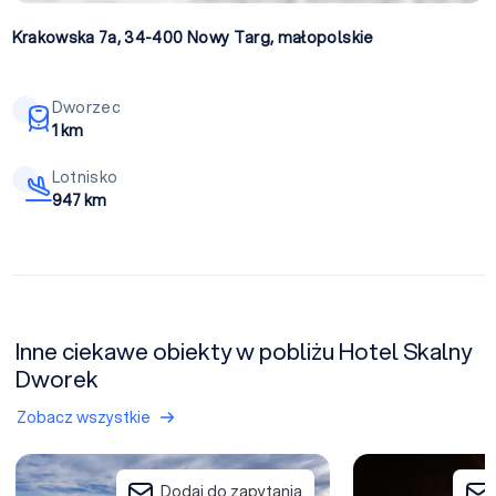
Krakowska 7a, 34-400
Nowy Targ
,
małopolskie
Dworzec
1 km
Lotnisko
947 km
Inne ciekawe obiekty w pobliżu Hotel Skalny
Dworek
Zobacz wszystkie
Borowy Dwór - Biznes, Spa & Fun
Perła Podhala Pens
Dodaj do zapytania