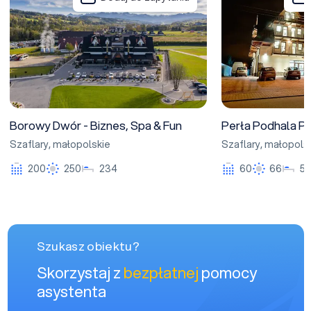
Borowy Dwór - Biznes, Spa & Fun
Perła Podhala Pe
Szaflary
,
małopolskie
Szaflary
,
małopols
200
250
234
60
66
5
Szukasz obiektu?
Skorzystaj z
bezpłatnej
pomocy
asystenta