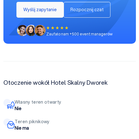
Wyślij zapytanie
Rozpocznij czat
Zaufało nam +500 event managerów
Otoczenie wokół Hotel Skalny Dworek
Własny teren otwarty
Nie
Teren piknikowy
Nie ma