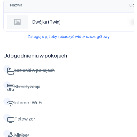
Nazwa
Licz
Dwójka (Twin)
| | | |
Zaloguj się, żeby zobaczyć widok szczegółowy
Udogodnienia w pokojach
Łazienki w pokojach
Klimatyzacja
Internet Wi-Fi
Telewizor
Minibar