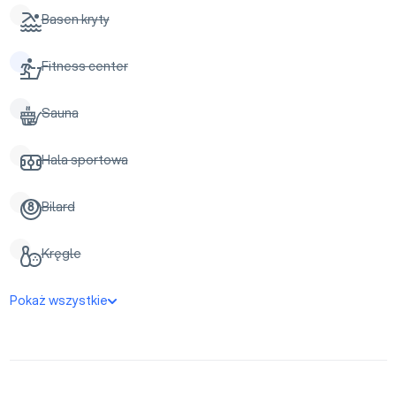
Basen kryty
Fitness center
Sauna
Hala sportowa
Bilard
Kręgle
Pokaż wszystkie