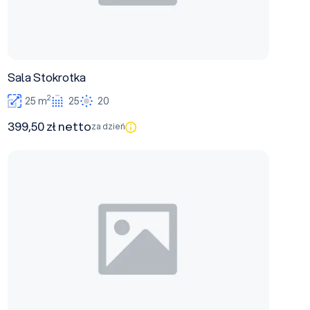
Sala Stokrotka
2
25 m
25
20
399,50 zł netto
za dzień
Sala Krokusowa