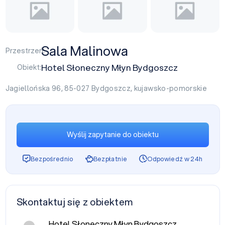
Sala Malinowa
Przestrzeń:
Hotel Słoneczny Młyn Bydgoszcz
Obiekt:
Jagiellońska 96, 85-027
Bydgoszcz
,
kujawsko-pomorskie
Wyślij zapytanie do obiektu
Bezpośrednio
Bezpłatnie
Odpowiedź w 24h
Skontaktuj się z obiektem
Hotel Słoneczny Młyn Bydgoszcz