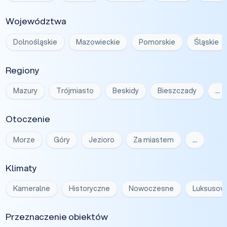
Województwa
Dolnośląskie
Mazowieckie
Pomorskie
Śląskie
Regiony
Mazury
Trójmiasto
Beskidy
Bieszczady
…
Otoczenie
Morze
Góry
Jezioro
Za miastem
…
Klimaty
Kameralne
Historyczne
Nowoczesne
Luksusow
Przeznaczenie obiektów