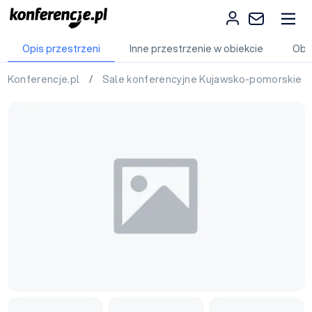
Opis przestrzeni
Inne przestrzenie w obiekcie
Obi
Konferencje.pl
/
Sale konferencyjne Kujawsko-pomorskie