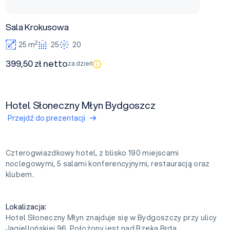
Sala Krokusowa
2
25 m
25
20
399,50 zł netto
za dzień
Hotel Słoneczny Młyn Bydgoszcz
Przejdź do prezentacji
Czterogwiazdkowy hotel, z blisko 190 miejscami
noclegowymi, 5 salami konferencyjnymi, restauracją oraz
klubem.
Lokalizacja:
Hotel Słoneczny Młyn znajduje się w Bydgoszczy przy ulicy
Jagiellońskiej 96. Położony jest nad Rzeką Brdą.