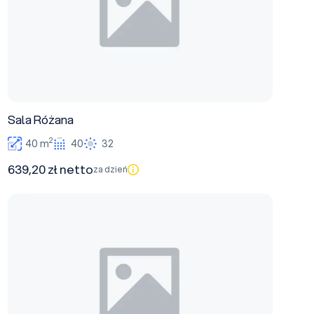
Sala Różana
2
40 m
40
32
639,20 zł netto
za dzień
Sala Stokrotka