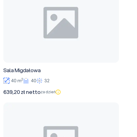
Sala Migdałowa
2
40 m
40
32
639,20 zł netto
za dzień
Sala Różana