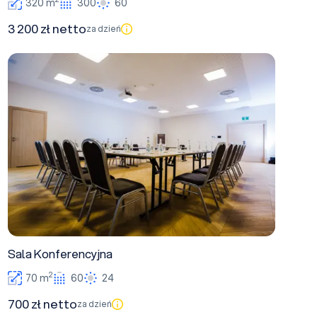
320 m
300
60
3 200 zł netto
za dzień
Sala Konferencyjna
Sala Konferencyjna
2
70 m
60
24
700 zł netto
za dzień