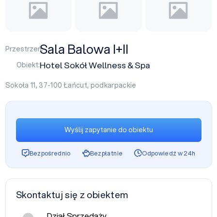
Sala Balowa I+II
Przestrzeń:
Hotel Sokół Wellness & Spa
Obiekt:
Sokoła 11, 37-100
Łańcut
,
podkarpackie
Wyślij zapytanie do obiektu
Bezpośrednio
Bezpłatnie
Odpowiedź w 24h
Skontaktuj się z obiektem
Dział Sprzedaży