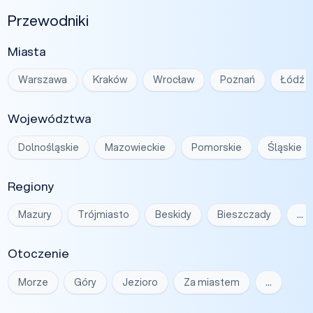
Przewodniki
Miasta
Warszawa
Kraków
Wrocław
Poznań
Łódź
Województwa
Dolnośląskie
Mazowieckie
Pomorskie
Śląskie
Regiony
Mazury
Trójmiasto
Beskidy
Bieszczady
…
Otoczenie
Morze
Góry
Jezioro
Za miastem
…