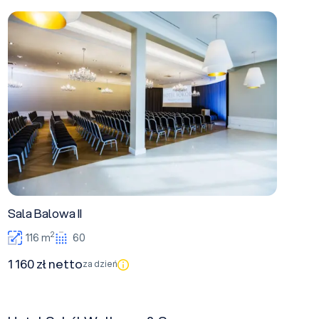
Sala Balowa II
Sala Balowa II
2
116 m
60
1 160 zł netto
za dzień