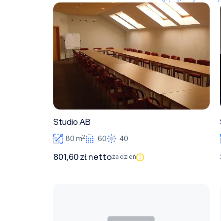
Studio AB
Studio AB
2
80 m
60
40
801,60 zł netto
za dzień
Studio C