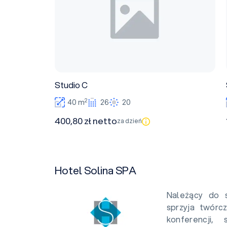
Studio C
2
40 m
26
20
400,80 zł netto
za dzień
Hotel Solina SPA
Należący do s
sprzyja twórcz
konferencji,