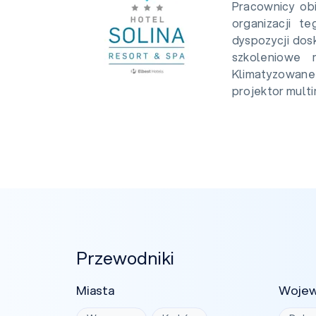
Pracownicy ob
organizacji t
dyspozycji dos
szkoleniowe 
Klimatyzowa
projektor multim
Przewodniki
Miasta
Woje