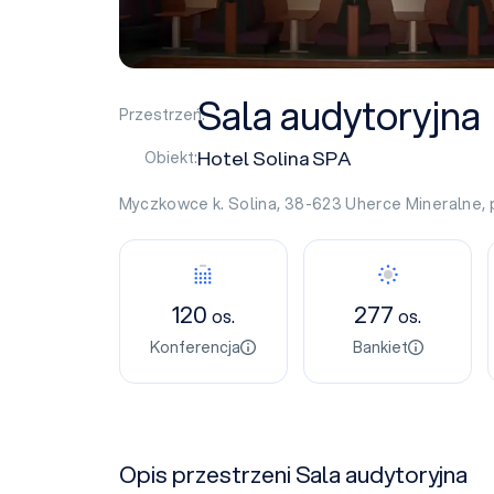
Sala audytoryjna
Przestrzeń:
Hotel Solina SPA
Obiekt:
Myczkowce k. Solina, 38-623
Uherce Mineralne
,
120
277
os.
os.
Konferencja
Bankiet
Opis przestrzeni Sala audytoryjna