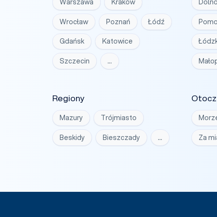
Warszawa
Kraków
Dolno
Wrocław
Poznań
Łódź
Pomo
Gdańsk
Katowice
Łódzk
Szczecin
…
Małop
Regiony
Otocz
Mazury
Trójmiasto
Morz
Beskidy
Bieszczady
…
Za m