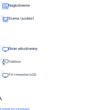
Nagłośnienie
Scena / podest
Ekran wbudowany
Tablica
TV / monitor LCD
A
yć widok szczegółowy