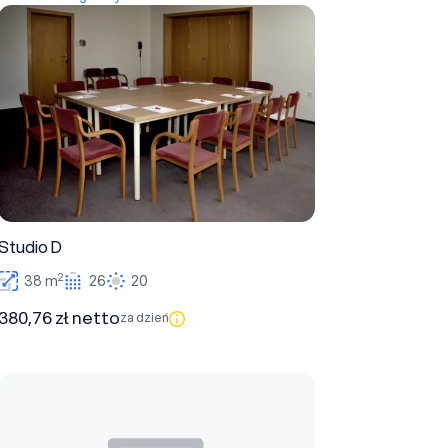
Studio D
Studio D
2
38 m
26
20
380,76 zł netto
za dzień
Small Business Center