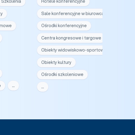
Szkolenia
Hotele konferencyjne
ty
Sale konferencyjne w biurowcach
irmowe
Ośrodki konferencyjne
Centra kongresowe i targowe
Obiekty widowiskowo-sportowe
Obiekty kultury
Ośrodki szkoleniowe
e
…
…