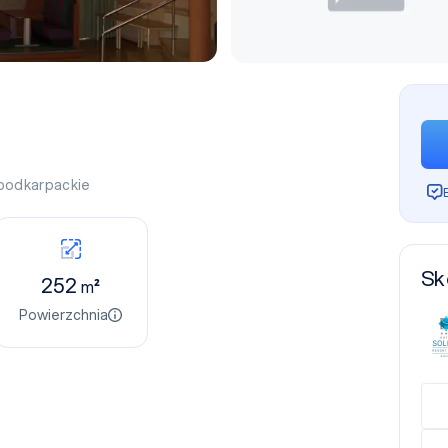
podkarpackie
Sk
252
m²
Powierzchnia