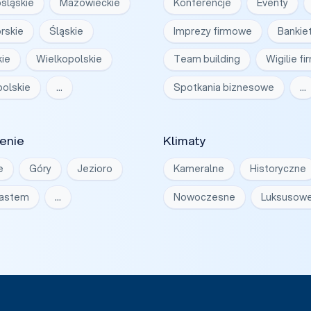
śląskie
Mazowieckie
Konferencje
Eventy
rskie
Śląskie
Imprezy firmowe
Bankie
ie
Wielkopolskie
Team building
Wigilie f
olskie
…
Spotkania biznesowe
…
enie
Klimaty
e
Góry
Jezioro
Kameralne
Historyczne
iastem
…
Nowoczesne
Luksusow