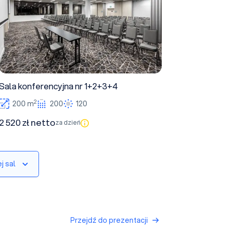
Sala konferencyjna nr 1+2+3+4
2
200 m
200
120
2 520 zł netto
za dzień
j sal
Przejdź do prezentacji