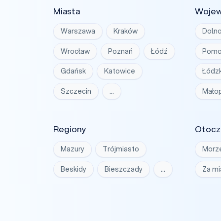
Miasta
Woje
Warszawa
Kraków
Dolno
Wrocław
Poznań
Łódź
Pomo
Gdańsk
Katowice
Łódzk
Szczecin
…
Małop
Regiony
Otocz
Mazury
Trójmiasto
Morz
Beskidy
Bieszczady
…
Za m