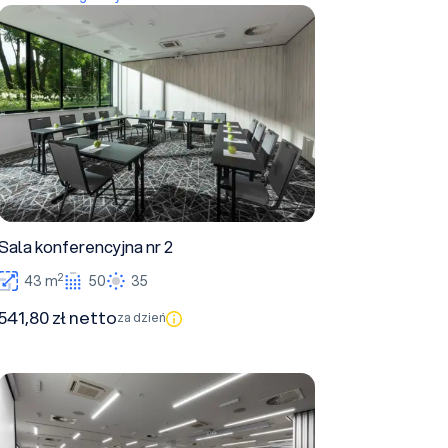
Sala konferencyjna nr 2
Sala konferencyjna nr 2
2
43 m
50
35
541,80 zł netto
za dzień
Sala konferencyjna nr 1+2+3+4