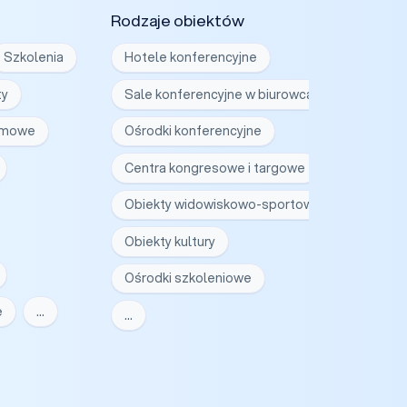
Rodzaje obiektów
Szkolenia
Hotele konferencyjne
ty
Sale konferencyjne w biurowcach
irmowe
Ośrodki konferencyjne
Centra kongresowe i targowe
Obiekty widowiskowo-sportowe
Obiekty kultury
Ośrodki szkoleniowe
e
…
…