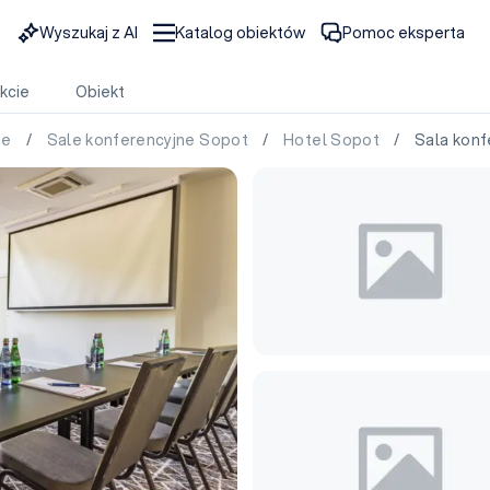
Wyszukaj z AI
Katalog obiektów
Pomoc eksperta
kcie
Obiekt
ie
/
Sale konferencyjne Sopot
/
Hotel Sopot
/ Sala konfe