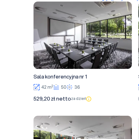
Sala konferencyjna nr 1
Sala konferencyjna nr 1
2
42 m
50
36
529,20 zł netto
za dzień
Sala konferencyjna nr 4