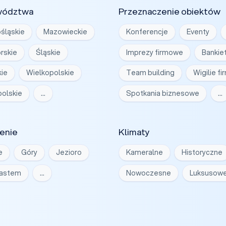
wództwa
Przeznaczenie obiektów
śląskie
Mazowieckie
Konferencje
Eventy
rskie
Śląskie
Imprezy firmowe
Bankie
ie
Wielkopolskie
Team building
Wigilie f
olskie
…
Spotkania biznesowe
…
enie
Klimaty
e
Góry
Jezioro
Kameralne
Historyczne
iastem
…
Nowoczesne
Luksusow