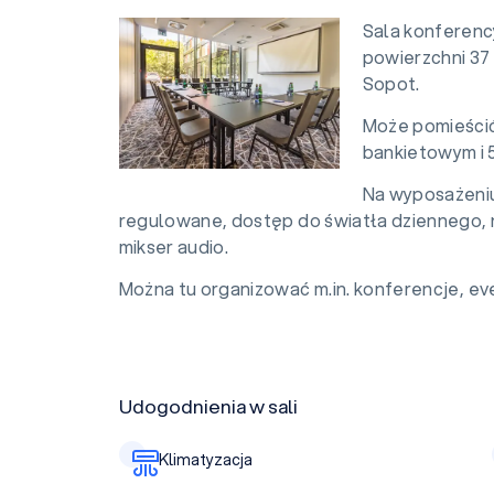
Sala konferency
powierzchni 37
Sopot.
Może pomieścić
bankietowym i 
Na wyposażeniu 
regulowane, dostęp do światła dziennego, na
mikser audio.
Można tu organizować m.in. konferencje, eve
Udogodnienia w sali
Klimatyzacja