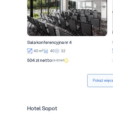
Sala konferencyjna nr 4
2
40 m
40
32
504 zł netto
za dzień
Pokaż więce
Hotel Sopot