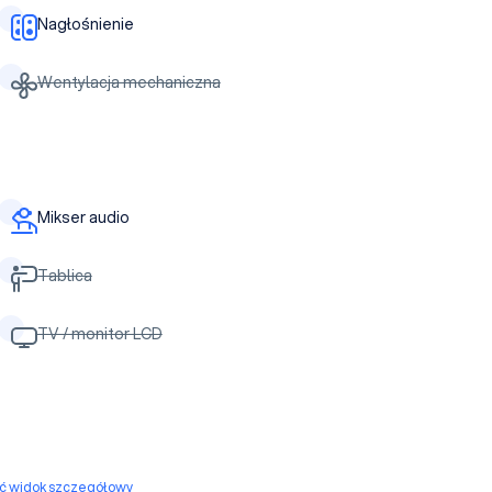
Nagłośnienie
Wentylacja mechaniczna
Mikser audio
Tablica
TV / monitor LCD
yć widok szczegółowy