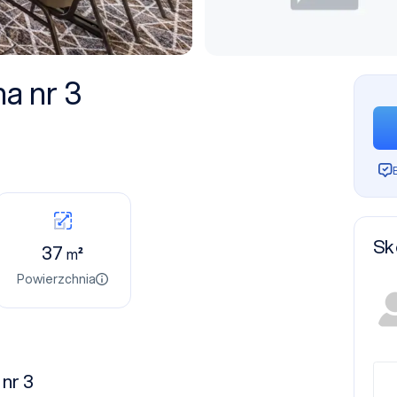
a nr 3
Sk
37
m²
Powierzchnia
nr 3