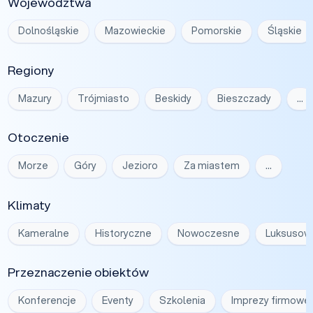
Województwa
Dolnośląskie
Mazowieckie
Pomorskie
Śląskie
Regiony
Mazury
Trójmiasto
Beskidy
Bieszczady
…
Otoczenie
Morze
Góry
Jezioro
Za miastem
…
Klimaty
Kameralne
Historyczne
Nowoczesne
Luksusow
Przeznaczenie obiektów
Konferencje
Eventy
Szkolenia
Imprezy firmowe