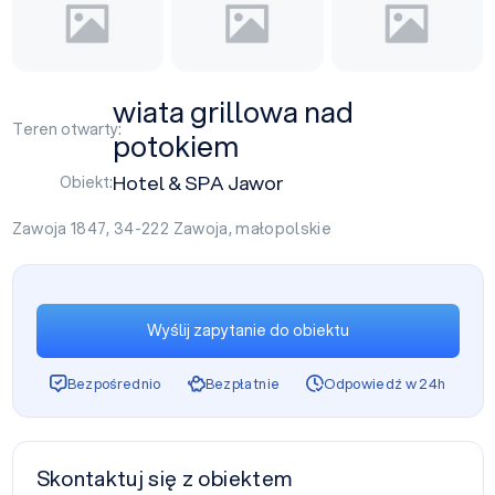
wiata grillowa nad
Teren otwarty:
potokiem
Hotel & SPA Jawor
Obiekt:
Zawoja 1847, 34-222
Zawoja
,
małopolskie
Wyślij zapytanie do obiektu
Bezpośrednio
Bezpłatnie
Odpowiedź w 24h
Skontaktuj się z obiektem