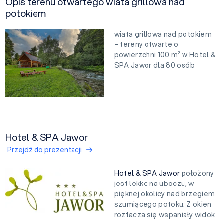
Opis terenu otwartego wiata grillowa nad
potokiem
wiata grillowa nad potokiem
– tereny otwarte o
powierzchni 100 m² w Hotel &
SPA Jawor dla 80 osób
Hotel & SPA Jawor
Przejdź do prezentacji
Hotel & SPA Jawor
położony
jest lekko na uboczu, w
pięknej okolicy nad brzegiem
szumiącego potoku. Z okien
roztacza się wspaniały widok