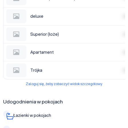
deluxe
| | | |
Superior (łoże)
| | | |
Apartament
| | | |
Trójka
| | | |
Zaloguj się, żeby zobaczyć widok szczegółowy
Udogodnienia w pokojach
Łazienki w pokojach