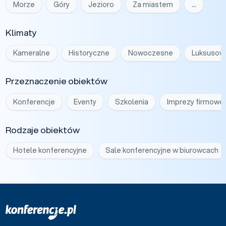
Morze
Góry
Jezioro
Za miastem
…
Klimaty
Kameralne
Historyczne
Nowoczesne
Luksusow
Przeznaczenie obiektów
Konferencje
Eventy
Szkolenia
Imprezy firmowe
Rodzaje obiektów
Hotele konferencyjne
Sale konferencyjne w biurowcach