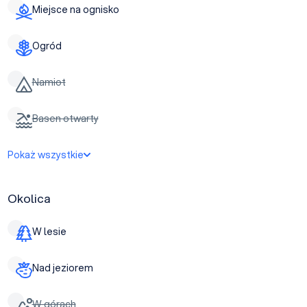
Miejsce na ognisko
Ogród
Namiot
Basen otwarty
Pokaż wszystkie
Okolica
W lesie
Nad jeziorem
W górach