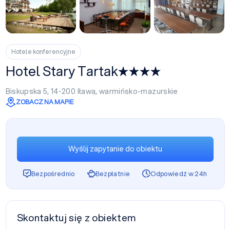
+1
Hotele konferencyjne
Hotel Stary Tartak
Biskupska 5, 14-200
Iława
,
warmińsko-mazurskie
ZOBACZ NA MAPIE
Wyślij zapytanie do obiektu
Bezpośrednio
Bezpłatnie
Odpowiedź w 24h
Skontaktuj się z obiektem