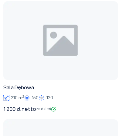
Sala Dębowa
Sala Dębowa
2
210 m
150
120
1 200 zł netto
za dzień
Sala Modrzewiowa