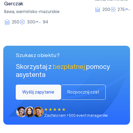
Gerczak
200
275
Iława
,
warmińsko-mazurskie
250
300
94
Szukasz obiektu?
Skorzystaj z
bezpłatnej
pomocy
asystenta
Wyślij zapytanie
Rozpocznij czat
Zaufało nam +500 event managerów