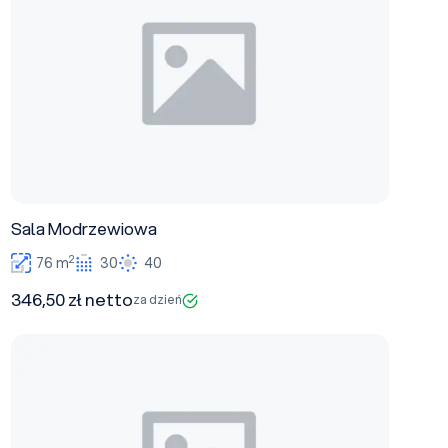
Sala Modrzewiowa
2
76 m
30
40
346,50 zł netto
za dzień
Apartament