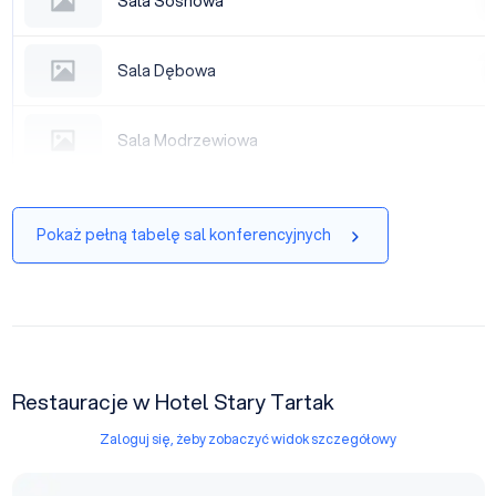
Sala Sosnowa
|
Sala Dębowa
Sala Dębowa
|
Sala Modrzewiowa
Sala Modrzewiowa
|
Pokaż pełną tabelę sal konferencyjnych
Restauracje w Hotel Stary Tartak
Zaloguj się, żeby zobaczyć widok szczegółowy