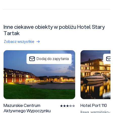
Inne ciekawe obiekty w pobliżu Hotel Stary
Tartak
Zobacz wszystkie
Mazurskie Centrum Aktywnego Wypoczynku Gerczak
Hotel Port 110
Dodaj do zapytania
Mazurskie Centrum
Hotel Port 110
Aktywnego Wypoczynku
Iława
,
warmińsko-m