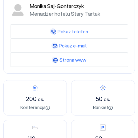
Monika Saj-Gontarczyk
Menadżer hotelu Stary Tartak
Pokaż telefon
Pokaż e-mail
Strona www
Konferencja
Bankiet
200
50
os.
os.
Konferencja
Bankiet
Nocleg
Parking