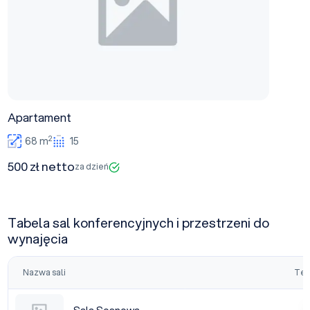
Apartament
2
68 m
15
500 zł netto
za dzień
Tabela sal konferencyjnych i przestrzeni do
wynajęcia
Nazwa sali
Tea
Sala Sosnowa