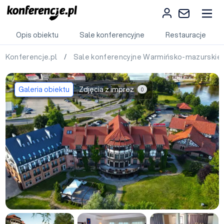
Opis obiektu
Sale konferencyjne
Restauracje
Konferencje.pl
/
Sale konferencyjne Warmińsko-mazurskie
Galeria obiektu
Zdjęcia z imprez
0