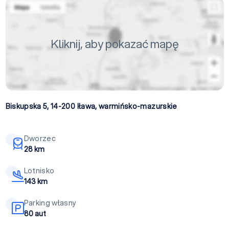
Kliknij, aby pokazać mapę
Biskupska 5, 14-200
Iława
,
warmińsko-mazurskie
Dworzec
28 km
Lotnisko
143 km
Parking własny
80 aut