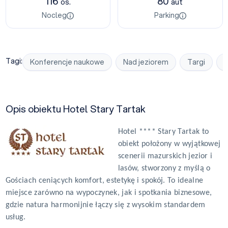
116
80
os.
aut
Nocleg
Parking
Tagi:
Konferencje naukowe
Nad jeziorem
Targi
P
Opis obiektu Hotel Stary Tartak
Hotel **** Stary Tartak to
obiekt położony w wyjątkowej
scenerii mazurskich jezior i
lasów, stworzony z myślą o
Gościach ceniących komfort, estetykę i spokój. To idealne
miejsce zarówno na wypoczynek, jak i spotkania biznesowe,
gdzie natura harmonijnie łączy się z wysokim standardem
usług.