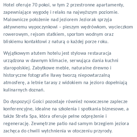
Hotel oferuje 70 pokoi, w tym 2 przestronne apartamenty,
zapewniające wygodę i relaks na najwyższym poziomie.
Malownicze położenie nad jeziorem Jeziorak sprzyja
aktywnemu wypoczynkowi – pieszym wędrówkom, wycieczkom
rowerowym, rejsom statkiem, sportom wodnym oraz
bliskiemu kontaktowi z naturą o każdej porze roku.
Wyjątkowym atutem hotelu jest stylowa restauracja
urządzona w dawnym klimacie, serwująca dania kuchni
staropolskiej. Zabytkowe meble, naturalne drewno i
historyczne fotografie Iławy tworzą niepowtarzalną
atmosferę, a letnie tarasy z widokiem na jezioro dopełniają
kulinarnych doznań.
Do dyspozycji Gości pozostaje również nowoczesne zaplecze
konferencyjne, idealne na szkolenia i spotkania biznesowe, a
także Strefa Spa, która oferuje pełne odprężenie i
regenerację. Zewnętrzne patio nad samym brzegiem jeziora
zachęca do chwili wytchnienia w otoczeniu przyrody.