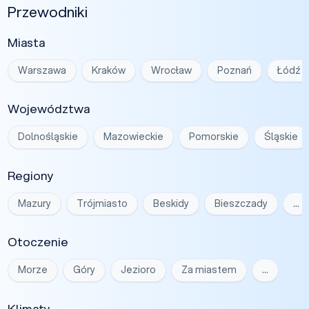
Przewodniki
Miasta
Warszawa
Kraków
Wrocław
Poznań
Łódź
Województwa
Dolnośląskie
Mazowieckie
Pomorskie
Śląskie
Regiony
Mazury
Trójmiasto
Beskidy
Bieszczady
…
Otoczenie
Morze
Góry
Jezioro
Za miastem
…
Klimaty