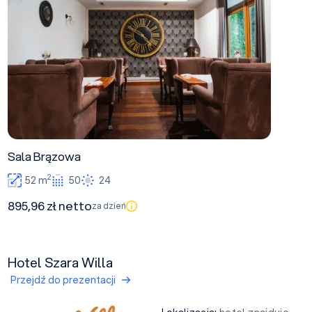
Sala Brązowa
2
52 m
50
24
895,96 zł netto
za dzień
Hotel Szara Willa
Przejdź do prezentacji