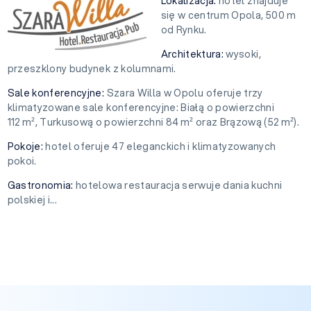
Lokalizacja:
hotel znajduje
się w centrum Opola, 500 m
od Rynku.
Architektura:
wysoki,
przeszklony budynek z kolumnami.
Sale konferencyjne:
Szara Willa w Opolu oferuje trzy
klimatyzowane sale konferencyjne: Białą o powierzchni
112 m², Turkusową o powierzchni 84 m² oraz Brązową (52 m²).
Pokoje:
hotel oferuje 47 eleganckich i klimatyzowanych
pokoi.
Gastronomia:
hotelowa restauracja serwuje dania kuchni
polskiej i...