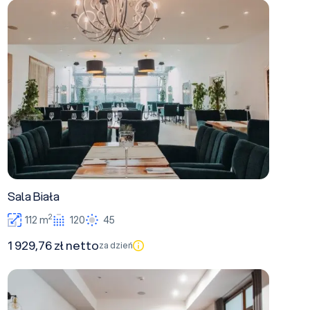
Sala Biała
Sala Biała
2
112 m
120
45
1 929,76 zł netto
za dzień
Sala Brązowa