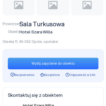
Sala Turkusowa
Przestrzeń:
Hotel Szara Willa
Obiekt:
Oleska 11, 45-052
Opole
,
opolskie
Wyślij zapytanie do obiektu
Bezpośrednio
Bezpłatnie
Odpowiedź w 24h
Skontaktuj się z obiektem
Hotel Szara Willa