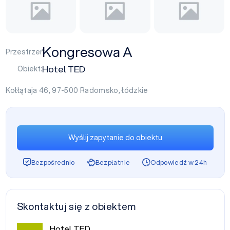
Kongresowa A
Przestrzeń:
Hotel TED
Obiekt:
Kołłątaja 46, 97-500
Radomsko
,
łódzkie
Wyślij zapytanie do obiektu
Bezpośrednio
Bezpłatnie
Odpowiedź w 24h
Skontaktuj się z obiektem
Hotel TED