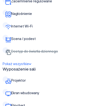
Zaciemnienie regulowane
Nagłośnienie
Internet Wi-Fi
Scena / podest
Dostęp do światła dziennego
Pokaż wszystkie
Wyposażenie sali
Projektor
Ekran wbudowany
Flipchart