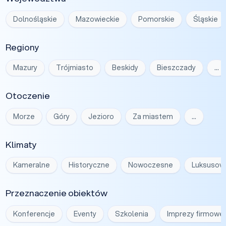
Dolnośląskie
Mazowieckie
Pomorskie
Śląskie
Regiony
Mazury
Trójmiasto
Beskidy
Bieszczady
…
Otoczenie
Morze
Góry
Jezioro
Za miastem
…
Klimaty
Kameralne
Historyczne
Nowoczesne
Luksusow
Przeznaczenie obiektów
Konferencje
Eventy
Szkolenia
Imprezy firmowe