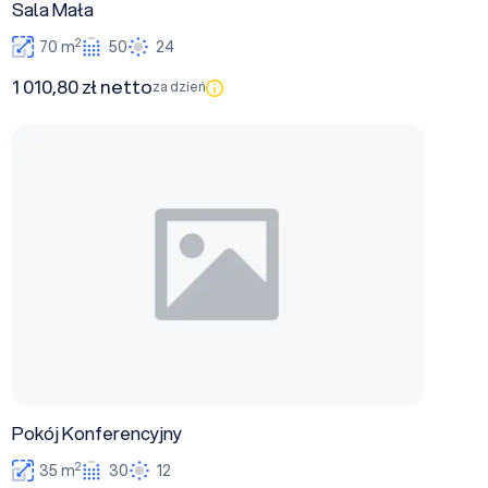
Sala Mała
2
70 m
50
24
1 010,80 zł netto
za dzień
Pokój Konferencyjny
Pokój Konferencyjny
2
35 m
30
12