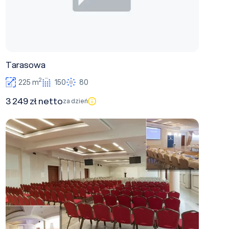
Tarasowa
2
225 m
150
80
3 249 zł netto
za dzień
Kongresowa B