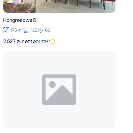
Kongresowa B
2
175 m
120
60
2 527 zł netto
za dzień
Sala Mała