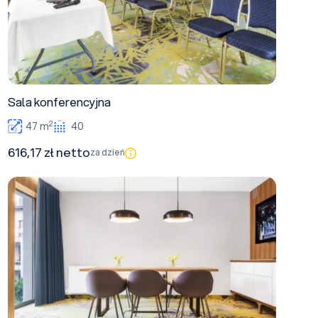
Sala konferencyjna
2
47 m
40
616,17 zł netto
za dzień
Sala Boardroom