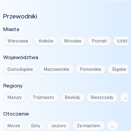
Przewodniki
Miasta
Warszawa
Kraków
Wrocław
Poznań
Łódź
Województwa
Dolnośląskie
Mazowieckie
Pomorskie
Śląskie
Regiony
Mazury
Trójmiasto
Beskidy
Bieszczady
…
Otoczenie
Morze
Góry
Jezioro
Za miastem
…