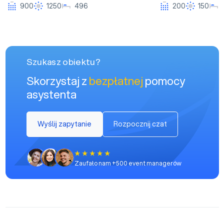
900
1250
496
200
150
Szukasz obiektu?
Skorzystaj z
bezpłatnej
pomocy
asystenta
Wyślij zapytanie
Rozpocznij czat
Zaufało nam +500 event managerów