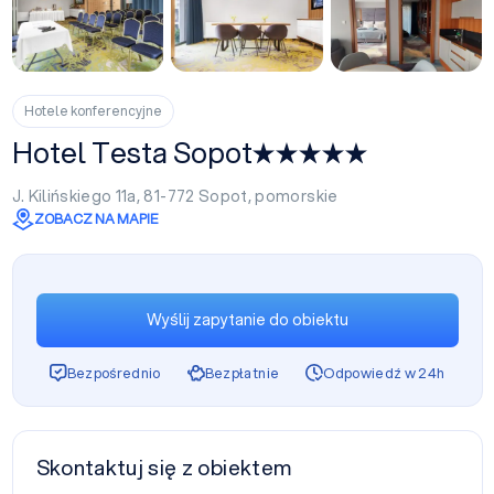
+9
Hotele konferencyjne
Hotel Testa Sopot
J. Kilińskiego 11a, 81-772
Sopot
,
pomorskie
ZOBACZ NA MAPIE
Wyślij zapytanie do obiektu
Bezpośrednio
Bezpłatnie
Odpowiedź w 24h
Skontaktuj się z obiektem