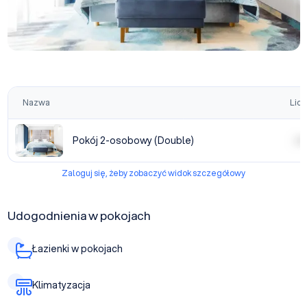
Nazwa
Licz
Pokój 2-osobowy (Double)
| | | |
Zaloguj się, żeby zobaczyć widok szczegółowy
Udogodnienia w pokojach
Łazienki w pokojach
Klimatyzacja