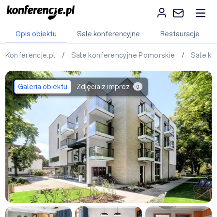
Opis obiektu
Sale konferencyjne
Restauracje
Konferencje.pl
/
Sale konferencyjne Pomorskie
/
Sale k
Galeria obiektu
Zdjęcia z imprez
0