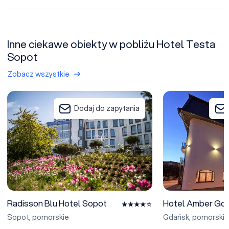
Inne ciekawe obiekty w pobliżu Hotel Testa
Sopot
Zobacz wszystkie
Radisson Blu Hotel Sopot
Hotel Amber Gdań
Dodaj do zapytania
Radisson Blu Hotel Sopot
Hotel Amber Gd
Sopot
,
pomorskie
Gdańsk
,
pomorskie