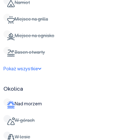
Namiot
Miejsce na grilla
Miejsce na ognisko
Basen otwarty
Pokaż wszystkie
Okolica
Nad morzem
W górach
W lesie