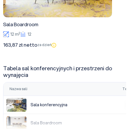
Sala Boardroom
2
12 m
12
163,87 zł netto
za dzień
Tabela sal konferencyjnych i przestrzeni do
wynajęcia
Nazwa sali
Tea
Sala konferencyjna
Sala konferencyjna
|
Sala Boardroom
Sala Boardroom
|