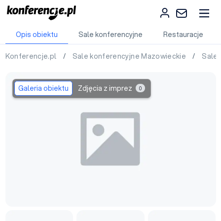
Opis obiektu
Sale konferencyjne
Restauracje
Konferencje.pl
/
Sale konferencyjne Mazowieckie
/
Sale 
Galeria obiektu
Zdjęcia z imprez
0