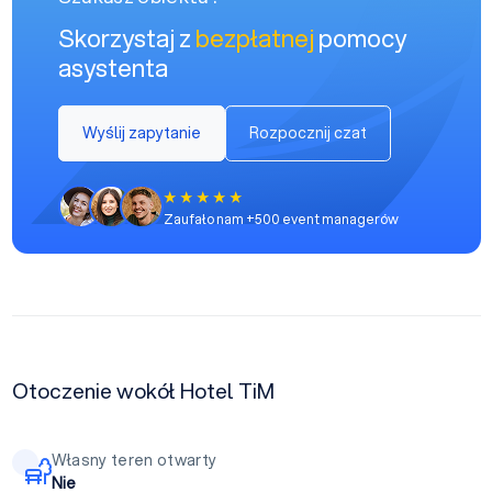
Skorzystaj z
bezpłatnej
pomocy
asystenta
Wyślij zapytanie
Rozpocznij czat
Zaufało nam +500 event managerów
Otoczenie wokół Hotel TiM
Własny teren otwarty
Nie