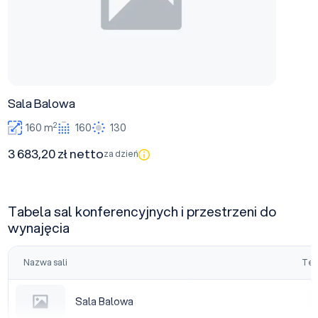
Sala Balowa
2
160 m
160
130
3 683,20 zł netto
za dzień
Tabela sal konferencyjnych i przestrzeni do
wynajęcia
Nazwa sali
Tea
Sala Balowa
Sala Balowa
|