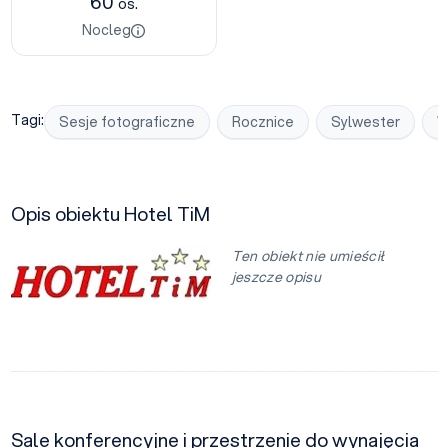
60
os.
Nocleg
Tagi:
Sesje fotograficzne
Rocznice
Sylwester
W
Opis obiektu Hotel TiM
Ten obiekt nie umieścił
jeszcze opisu
Sale konferencyjne i przestrzenie do wynajęcia