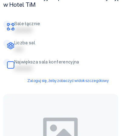
w Hotel TiM
Sale łącznie
| | | | | | | | | |
Liczba sal
| | | | |
Największa sala konferencyjna
| | | | | | | | | |
Zaloguj się, żeby zobaczyć widok szczegółowy
Sala Balowa