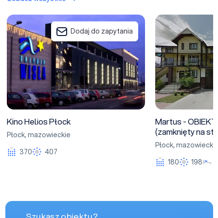
Kino Helios Płock
Martus - OBIEKT Z
Dodaj do zapytania
Kino Helios Płock
Martus - OBIEK
(zamknięty na sta
Płock
,
mazowieckie
Płock
,
mazowiecki
370
407
180
198
Szukasz obiektu?