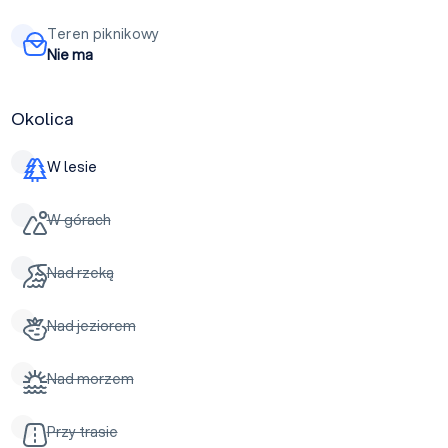
Teren piknikowy
Nie ma
Okolica
W lesie
W górach
Nad rzeką
Nad jeziorem
Nad morzem
Przy trasie