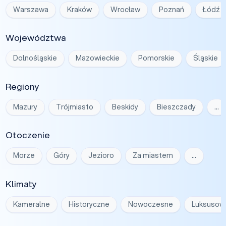
Warszawa
Kraków
Wrocław
Poznań
Łódź
Województwa
Dolnośląskie
Mazowieckie
Pomorskie
Śląskie
Regiony
Mazury
Trójmiasto
Beskidy
Bieszczady
…
Otoczenie
Morze
Góry
Jezioro
Za miastem
…
Klimaty
Kameralne
Historyczne
Nowoczesne
Luksusow