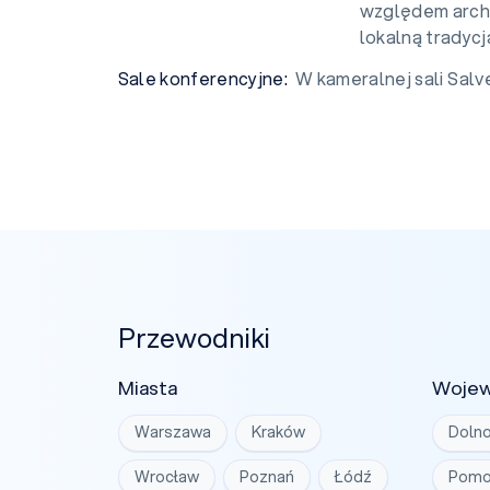
względem arch
lokalną tradycj
Sale konferencyjne:
W kameralnej sali Salv
Przewodniki
Miasta
Woje
Warszawa
Kraków
Dolno
Wrocław
Poznań
Łódź
Pomo