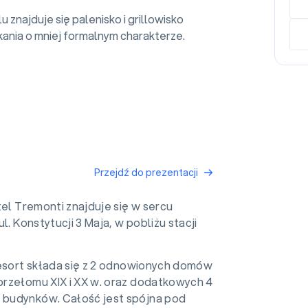
u znajduje się palenisko i grillowisko
kania o mniej formalnym charakterze.
Przejdź do prezentacji
el Tremonti znajduje się w sercu
l. Konstytucji 3 Maja, w pobliżu stacji
sort składa się z 2 odnowionych domów
rzełomu XIX i XX w. oraz dodatkowych 4
budynków. Całość jest spójna pod