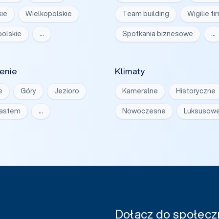
ie
Wielkopolskie
Team building
Wigilie f
olskie
…
Spotkania biznesowe
…
enie
Klimaty
e
Góry
Jezioro
Kameralne
Historyczne
iastem
…
Nowoczesne
Luksusow
Dołącz do społeczn