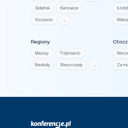
Gdańsk
Katowice
Łódzk
Szczecin
…
Małop
Regiony
Otocz
Mazury
Trójmiasto
Morz
Beskidy
Bieszczady
…
Za m