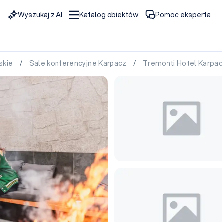
Wyszukaj z AI
Katalog obiektów
Pomoc eksperta
skie
/
Sale konferencyjne Karpacz
/
Tremonti Hotel Karpa