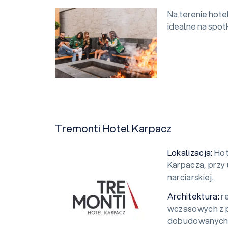
Na terenie hotel
idealne na spot
Tremonti Hotel Karpacz
Lokalizacja:
Hot
Karpacza, przy u
narciarskiej.
Architektura:
re
wczasowych z p
dobudowanych 