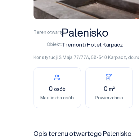
Palenisko
Teren otwarty:
Tremonti Hotel Karpacz
Obiekt:
Konstytucji 3 Maja 77/77A, 58-540
Karpacz
,
doln
0
0
osób
m²
Max liczba osób
Powierzchnia
Opis terenu otwartego Palenisko