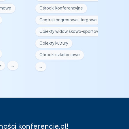
irmowe
Ośrodki konferencyjne
Centra kongresowe i targowe
Obiekty widowiskowo-sportowe
Obiekty kultury
Ośrodki szkoleniowe
e
…
…
ości konferencje.pl!