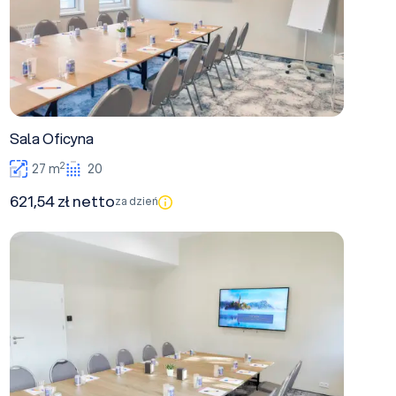
Sala Oficyna
2
27 m
20
621,54 zł netto
za dzień
Sala Kantor