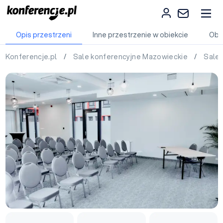
Opis przestrzeni
Inne przestrzenie w obiekcie
Obi
Konferencje.pl
/
Sale konferencyjne Mazowieckie
/
Sale 