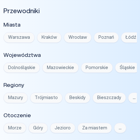
Przewodniki
Miasta
Warszawa
Kraków
Wrocław
Poznań
Łódź
Województwa
Dolnośląskie
Mazowieckie
Pomorskie
Śląskie
Regiony
Mazury
Trójmiasto
Beskidy
Bieszczady
…
Otoczenie
Morze
Góry
Jezioro
Za miastem
…