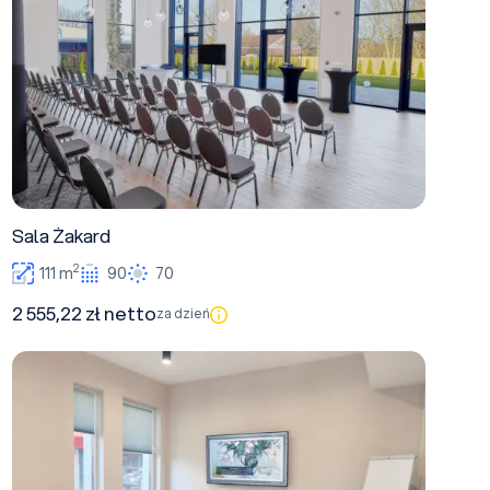
Sala Żakard
2
111 m
90
70
2 555,22 zł netto
za dzień
Sala Oficyna