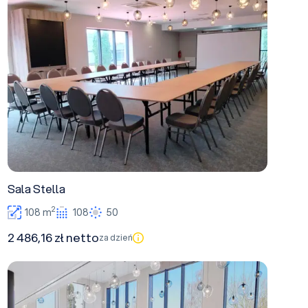
Sala Stella
Sala Stella
2
108 m
108
50
2 486,16 zł netto
za dzień
Sala Żakard