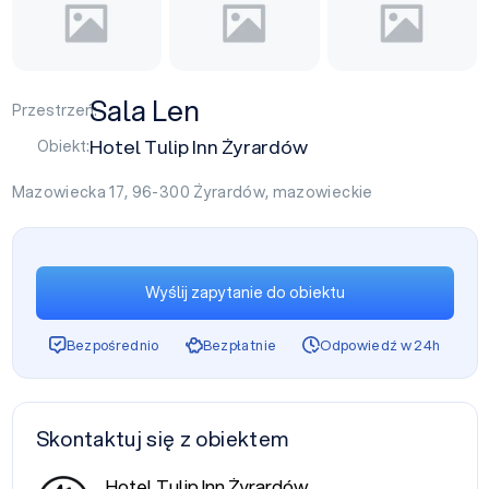
Sala Len
Przestrzeń:
Hotel Tulip Inn Żyrardów
Obiekt:
Mazowiecka 17, 96-300
Żyrardów
,
mazowieckie
Wyślij zapytanie do obiektu
Bezpośrednio
Bezpłatnie
Odpowiedź w 24h
Skontaktuj się z obiektem
Hotel Tulip Inn Żyrardów