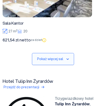
Sala Kantor
2
27 m
20
621,54 zł netto
za dzień
Pokaż więcej sal
Hotel Tulip Inn Żyrardów
Przejdź do prezentacji
Trzygwiazdkowy hotel
Tulip Inn Żyrardów
,