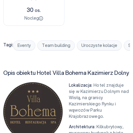
30
os.
Nocleg
Tagi:
Eventy
Team building
Uroczyste kolacje
Sy
Opis obiektu Hotel Villa Bohema Kazimierz Dolny
Lokalizacja
: Hotel znajduje
się w Kazimierzu Dolnym nad
Wisłą, na granicy
Kazimierskiego Rynku i
wąwozów Parku
Krajobrazowego.
Architektura
: Kilkubryłowy,
murowany budynek z białą