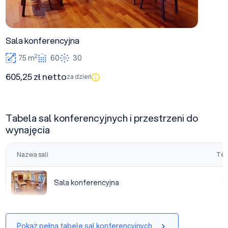
Sala konferencyjna
2
75 m
60
30
605,25 zł netto
za dzień
Tabela sal konferencyjnych i przestrzeni do
wynajęcia
Nazwa sali
Tea
Sala konferencyjna
Sala konferencyjna
|
Pokaż pełną tabelę sal konferencyjnych