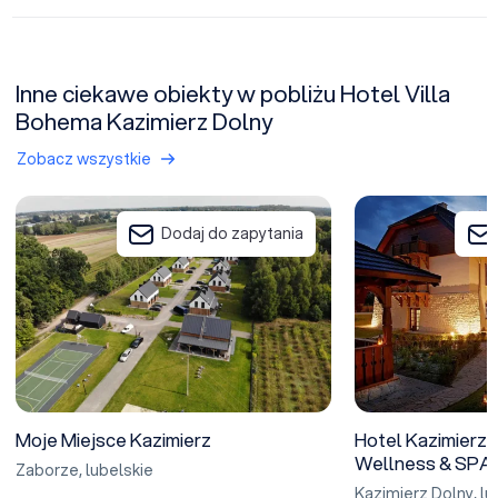
Inne ciekawe obiekty w pobliżu Hotel Villa
Bohema Kazimierz Dolny
Zobacz wszystkie
Moje Miejsce Kazimierz
Hotel Kazimierzó
Dodaj do zapytania
Moje Miejsce Kazimierz
Hotel Kazimierz
Wellness & SPA
Zaborze
,
lubelskie
Kazimierz Dolny
,
lu