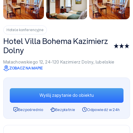
+1
Hotele konferencyjne
Hotel Villa Bohema Kazimierz
Dolny
Małachowskiego 12, 24-120
Kazimierz Dolny
,
lubelskie
ZOBACZ NA MAPIE
Wyślij zapytanie do obiektu
Bezpośrednio
Bezpłatnie
Odpowiedź w 24h