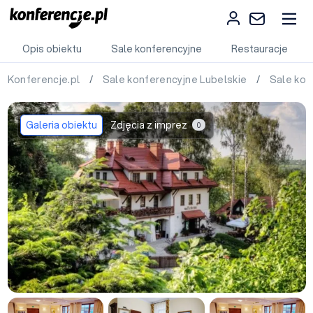
Opis obiektu
Sale konferencyjne
Restauracje
Konferencje.pl
/
Sale konferencyjne Lubelskie
/
Sale kon
Galeria obiektu
Zdjęcia z imprez
0