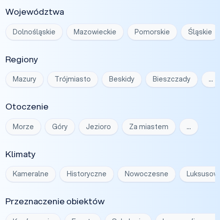
Województwa
Dolnośląskie
Mazowieckie
Pomorskie
Śląskie
Regiony
Mazury
Trójmiasto
Beskidy
Bieszczady
…
Otoczenie
Morze
Góry
Jezioro
Za miastem
…
Klimaty
Kameralne
Historyczne
Nowoczesne
Luksusow
Przeznaczenie obiektów