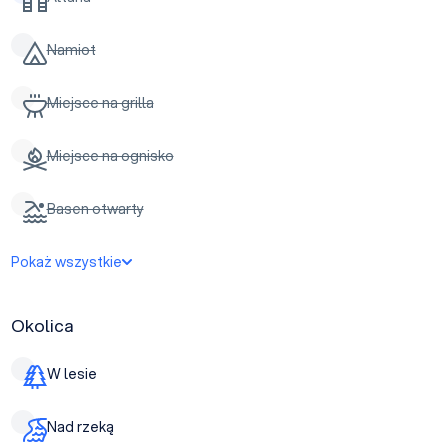
Namiot
Miejsce na grilla
Miejsce na ognisko
Basen otwarty
Pokaż wszystkie
Okolica
W lesie
Nad rzeką