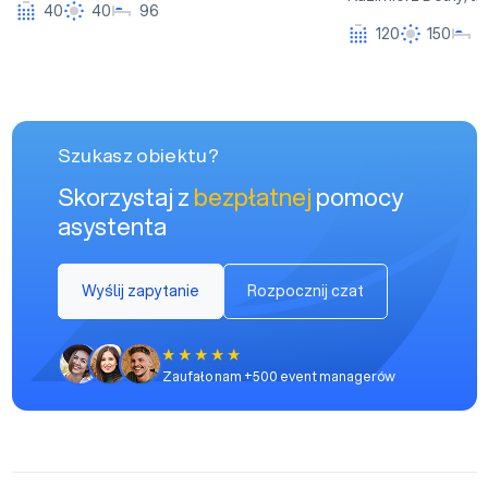
40
40
96
120
150
Szukasz obiektu?
Skorzystaj z
bezpłatnej
pomocy
asystenta
Wyślij zapytanie
Rozpocznij czat
Zaufało nam +500 event managerów