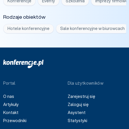
Konferencje
Eventy
Szkolenia
Imprezy firmowe
Rodzaje obiektów
Hotele konferencyjne
Sale konferencyjne w biurowcach
Portal
Dla użytkowników
O nas
Zarejestruj się
Artykuły
Zaloguj się
Kontakt
Asystent
Przewodniki
Statystyki