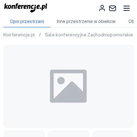
Opis przestrzeni
Inne przestrzenie w obiekcie
Obi
Konferencje.pl
/
Sale konferencyjne Zachodniopomorskie