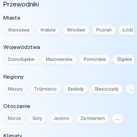
Przewodniki
Miasta
Warszawa
Kraków
Wrocław
Poznań
Łódź
Województwa
Dolnośląskie
Mazowieckie
Pomorskie
Śląskie
Regiony
Mazury
Trójmiasto
Beskidy
Bieszczady
…
Otoczenie
Morze
Góry
Jezioro
Za miastem
…
Klimaty