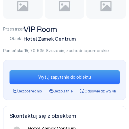
VIP Room
Przestrzeń:
Hotel Zamek Centrum
Obiekt:
Panieńska 15, 70-535
Szczecin
,
zachodniopomorskie
Wyślij zapytanie do obiektu
Bezpośrednio
Bezpłatnie
Odpowiedź w 24h
Skontaktuj się z obiektem
Hotel Zamek Centrum