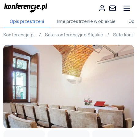
Opis przestrzeni
Inne przestrzenie w obiekcie
Obi
Konferencje.pl
/
Sale konferencyjne Śląskie
/
Sale konfe