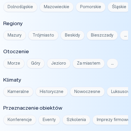
Dolnośląskie
Mazowieckie
Pomorskie
Śląskie
Regiony
Mazury
Trójmiasto
Beskidy
Bieszczady
…
Otoczenie
Morze
Góry
Jezioro
Za miastem
…
Klimaty
Kameralne
Historyczne
Nowoczesne
Luksusow
Przeznaczenie obiektów
Konferencje
Eventy
Szkolenia
Imprezy firmowe