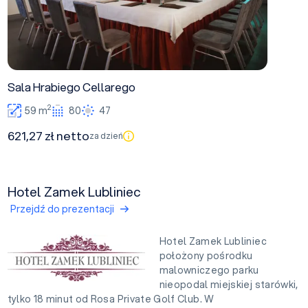
Sala Hrabiego Cellarego
2
59 m
80
47
621,27 zł netto
za dzień
Hotel Zamek Lubliniec
Przejdź do prezentacji
Hotel Zamek Lubliniec
położony pośrodku
malowniczego parku
nieopodal miejskiej starówki,
tylko 18 minut od Rosa Private Golf Club. W