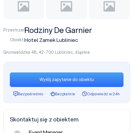
Rodziny De Garnier
Przestrzeń:
Hotel Zamek Lubliniec
Obiekt:
Grunwaldzka 48, 42-700
Lubliniec
,
śląskie
Wyślij zapytanie do obiektu
Bezpośrednio
Bezpłatnie
Odpowiedź w 24h
Skontaktuj się z obiektem
Event Manager