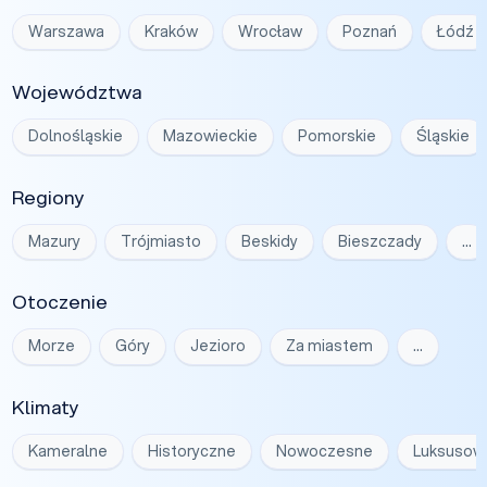
Warszawa
Kraków
Wrocław
Poznań
Łódź
Województwa
Dolnośląskie
Mazowieckie
Pomorskie
Śląskie
Regiony
Mazury
Trójmiasto
Beskidy
Bieszczady
…
Otoczenie
Morze
Góry
Jezioro
Za miastem
…
Klimaty
Kameralne
Historyczne
Nowoczesne
Luksusow