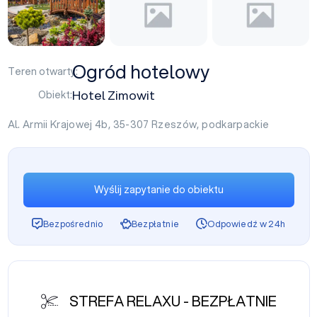
Ogród hotelowy
Teren otwarty:
Hotel Zimowit
Obiekt:
Al. Armii Krajowej 4b, 35-307
Rzeszów
,
podkarpackie
Wyślij zapytanie do obiektu
Bezpośrednio
Bezpłatnie
Odpowiedź w 24h
STREFA RELAXU - BEZPŁATNIE