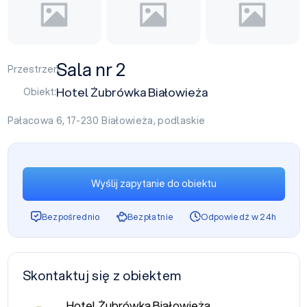
Sala nr 2
Przestrzeń:
Hotel Żubrówka Białowieża
Obiekt:
Pałacowa 6, 17-230
Białowieża
,
podlaskie
Wyślij zapytanie do obiektu
Bezpośrednio
Bezpłatnie
Odpowiedź w 24h
Skontaktuj się z obiektem
Hotel Żubrówka Białowieża