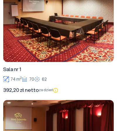
Sala nr 1
2
74 m
70
62
392,20 zł netto
za dzień
Sala nr 3