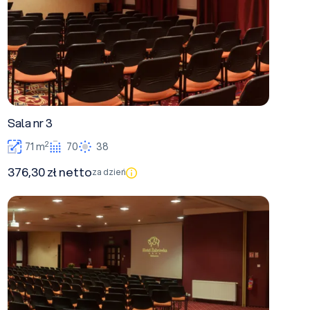
Sala nr 3
2
71 m
70
38
376,30 zł netto
za dzień
1 + 2 + 3 + 4