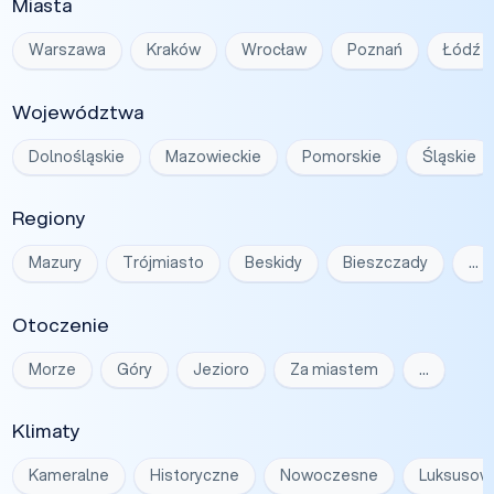
Miasta
Warszawa
Kraków
Wrocław
Poznań
Łódź
Województwa
Dolnośląskie
Mazowieckie
Pomorskie
Śląskie
Regiony
Mazury
Trójmiasto
Beskidy
Bieszczady
…
Otoczenie
Morze
Góry
Jezioro
Za miastem
…
Klimaty
Kameralne
Historyczne
Nowoczesne
Luksusow