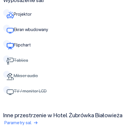
Wyposażenie sali
Projektor
Ekran wbudowany
Flipchart
Tablica
Mikser audio
TV / monitor LCD
Inne przestrzenie w Hotel Żubrówka Białowieża
Parametry sal