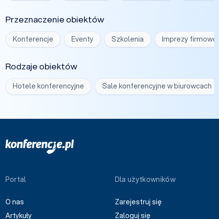
Przeznaczenie obiektów
Konferencje
Eventy
Szkolenia
Imprezy firmowe
Rodzaje obiektów
Hotele konferencyjne
Sale konferencyjne w biurowcach
Portal
Dla użytkowników
O nas
Zarejestruj się
Artykuły
Zaloguj się