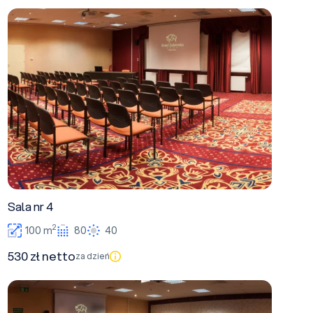
Sala nr 4
Sala nr 4
2
100 m
80
40
530 zł netto
za dzień
Sala nr 1