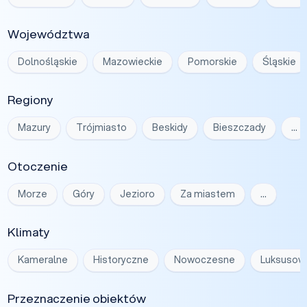
Województwa
Dolnośląskie
Mazowieckie
Pomorskie
Śląskie
Regiony
Mazury
Trójmiasto
Beskidy
Bieszczady
…
Otoczenie
Morze
Góry
Jezioro
Za miastem
…
Klimaty
Kameralne
Historyczne
Nowoczesne
Luksusow
Przeznaczenie obiektów