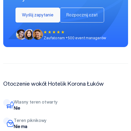
Wyślij zapytanie
Rozpocznij czat
Zaufało nam +500 event managerów
Otoczenie wokół Hotelik Korona Łuków
Własny teren otwarty
Nie
Teren piknikowy
Nie ma