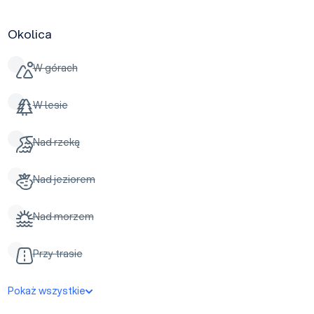
Okolica
W górach
W lesie
Nad rzeką
Nad jeziorem
Nad morzem
Przy trasie
Pokaż wszystkie