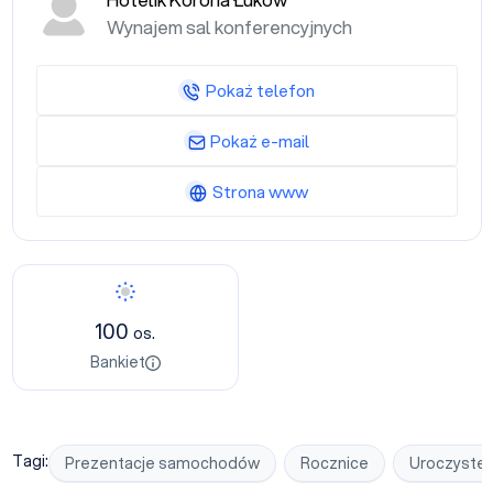
Hotelik Korona Łuków
Wynajem sal konferencyjnych
Pokaż telefon
Pokaż e-mail
Strona www
Bankiet
100
os.
Bankiet
Tagi:
Prezentacje samochodów
Rocznice
Uroczyste 