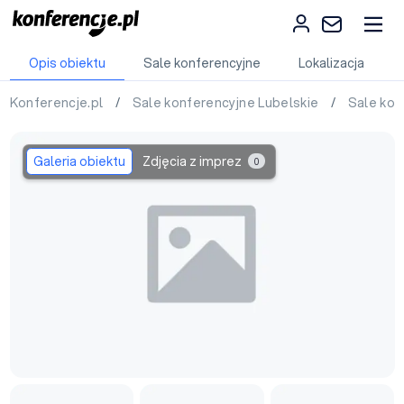
Opis obiektu
Sale konferencyjne
Lokalizacja
Konferencje.pl
/
Sale konferencyjne Lubelskie
/
Sale ko
Galeria obiektu
Zdjęcia z imprez
0