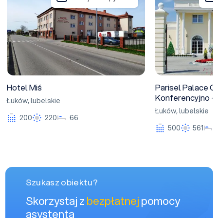
Hotel Miś
Parisel Palace 
Konferencyjno 
Łuków
,
lubelskie
Łuków
,
lubelskie
200
220
66
500
561
Szukasz obiektu?
Skorzystaj z
bezpłatnej
pomocy
asystenta