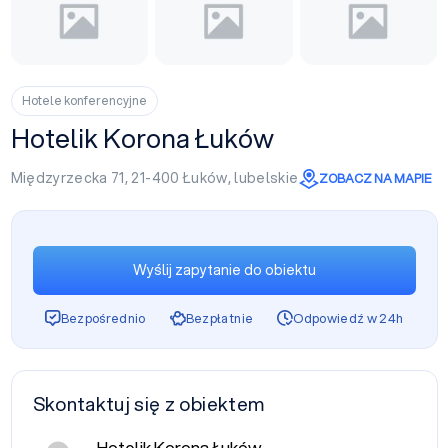
Hotele konferencyjne
Hotelik Korona Łuków
Międzyrzecka 71, 21-400
Łuków
,
lubelskie
ZOBACZ NA MAPIE
Wyślij zapytanie do obiektu
Bezpośrednio
Bezpłatnie
Odpowiedź w 24h
Skontaktuj się z obiektem