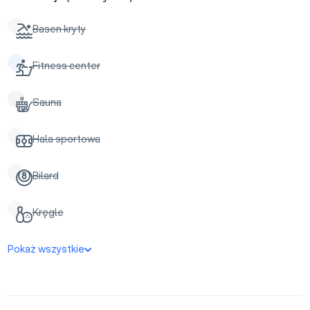
Basen kryty
Fitness center
Sauna
Hala sportowa
Bilard
Kręgle
Pokaż wszystkie