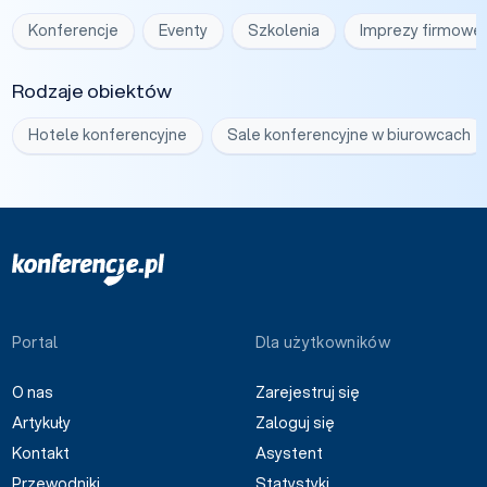
Konferencje
Eventy
Szkolenia
Imprezy firmowe
Rodzaje obiektów
Hotele konferencyjne
Sale konferencyjne w biurowcach
Portal
Dla użytkowników
O nas
Zarejestruj się
Artykuły
Zaloguj się
Kontakt
Asystent
Przewodniki
Statystyki