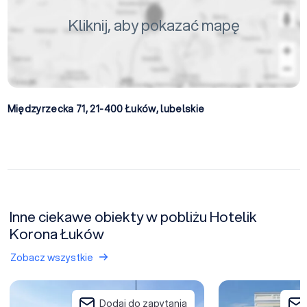
Kliknij, aby pokazać mapę
Międzyrzecka 71, 21-400
Łuków
,
lubelskie
Inne ciekawe obiekty w pobliżu Hotelik
Korona Łuków
Zobacz wszystkie
Hotel Miś
Parisel Palace Ce
Dodaj do zapytania