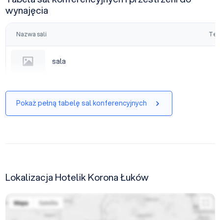
wynajęcia
Nazwa sali
Tea
sala
sala
Pokaż pełną tabelę sal konferencyjnych
Lokalizacja Hotelik Korona Łuków