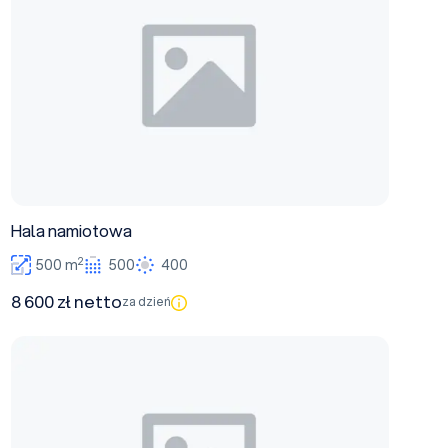
Hala namiotowa
2
500 m
500
400
8 600 zł netto
za dzień
Sala konferencyjna A+B+C