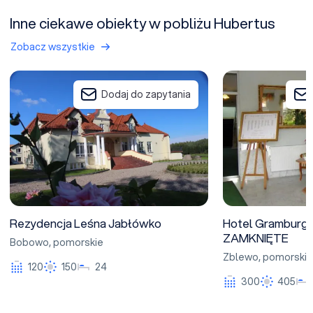
Inne ciekawe obiekty w pobliżu Hubertus
Zobacz wszystkie
Rezydencja Leśna Jabłówko
Hotel Gramburg-
Dodaj do zapytania
Rezydencja Leśna Jabłówko
Hotel Gramburg-
ZAMKNIĘTE
Bobowo
,
pomorskie
Zblewo
,
pomorskie
120
150
24
300
405