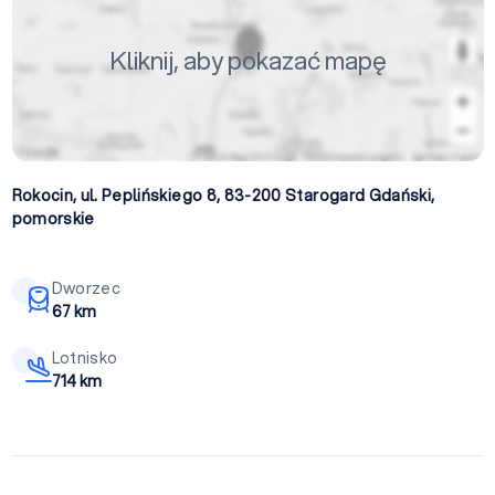
Kliknij, aby pokazać mapę
Rokocin, ul. Peplińskiego 8, 83-200
Starogard Gdański
,
pomorskie
Dworzec
67 km
Lotnisko
714 km