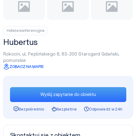
Hotele konferencyjne
Hubertus
Rokocin, ul. Peplińskiego 8, 83-200
Starogard Gdański
,
pomorskie
ZOBACZ NA MAPIE
Wyślij zapytanie do obiektu
Bezpośrednio
Bezpłatnie
Odpowiedź w 24h
Skontaktuj się z obiektem