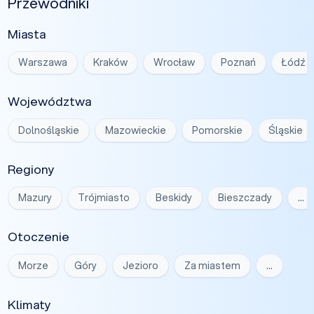
Przewodniki
Miasta
Warszawa
Kraków
Wrocław
Poznań
Łódź
Województwa
Dolnośląskie
Mazowieckie
Pomorskie
Śląskie
Regiony
Mazury
Trójmiasto
Beskidy
Bieszczady
…
Otoczenie
Morze
Góry
Jezioro
Za miastem
…
Klimaty