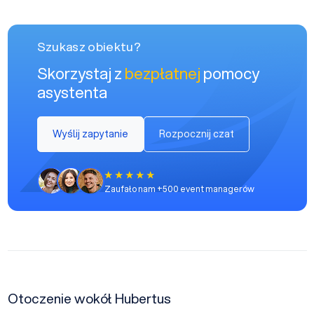
Szukasz obiektu?
Skorzystaj z
bezpłatnej
pomocy
asystenta
Wyślij zapytanie
Rozpocznij czat
Zaufało nam +500 event managerów
Otoczenie wokół Hubertus