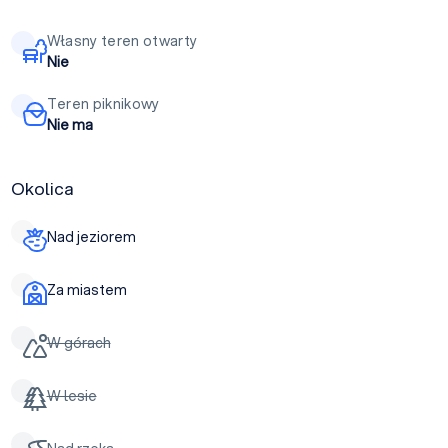
Własny teren otwarty
Nie
Teren piknikowy
Nie ma
Okolica
Nad jeziorem
Za miastem
W górach
W lesie