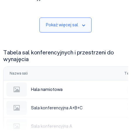
Pokaż więcej sal
Tabela sal konferencyjnych i przestrzeni do
wynajęcia
Nazwa sali
Tea
Hala namiotowa
Hala namiotowa
|
Sala konferencyjna A+B+C
Sala konferencyjna A+B+C
|
Sala konferencyjna A
Sala konferencyjna A