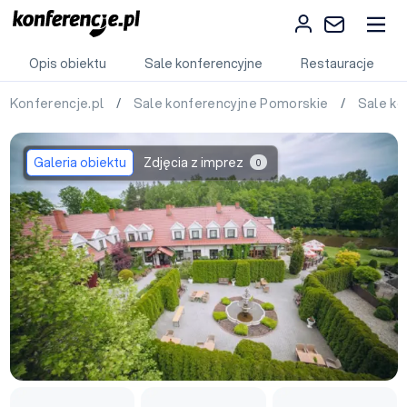
Opis obiektu
Sale konferencyjne
Restauracje
Konferencje.pl
/
Sale konferencyjne Pomorskie
/
Sale ko
Galeria obiektu
Zdjęcia z imprez
0