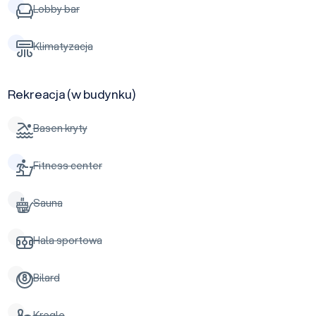
Lobby bar
Klimatyzacja
Rekreacja (w budynku)
Basen kryty
Fitness center
Sauna
Hala sportowa
Bilard
Kręgle