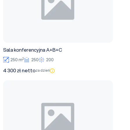
Sala konferencyjna A+B+C
2
250 m
250
200
4 300 zł netto
za dzień
Sala konferencyjna A