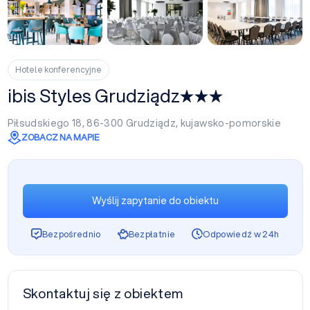
+7
Hotele konferencyjne
ibis Styles Grudziądz
Piłsudskiego 18, 86-300
Grudziądz
,
kujawsko-pomorskie
ZOBACZ NA MAPIE
Wyślij zapytanie do obiektu
Bezpośrednio
Bezpłatnie
Odpowiedź w 24h
Skontaktuj się z obiektem