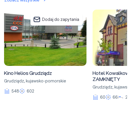
Kino Helios Grudziądz
Hotel Kowalkowsk
Dodaj do zapytania
Kino Helios Grudziądz
Hotel Kowalkows
ZAMKNIĘTY
Grudziądz
,
kujawsko-pomorskie
Grudziądz
,
kujawsk
548
602
60
66
2