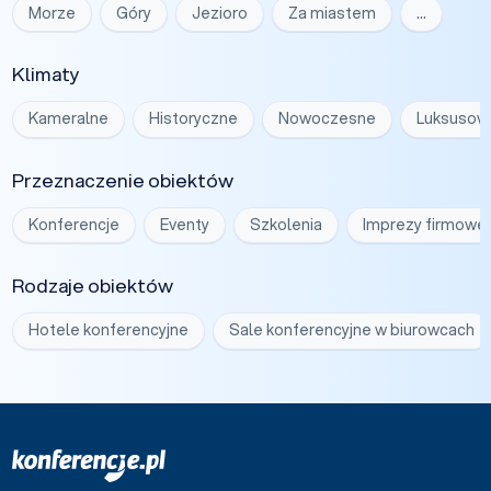
Morze
Góry
Jezioro
Za miastem
…
Klimaty
Kameralne
Historyczne
Nowoczesne
Luksusow
Przeznaczenie obiektów
Konferencje
Eventy
Szkolenia
Imprezy firmowe
Rodzaje obiektów
Hotele konferencyjne
Sale konferencyjne w biurowcach