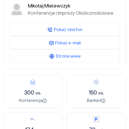
Mikołaj Mielewczyk
Konferencje i Imprezy Okolicznościowe
Pokaż telefon
Pokaż e-mail
Strona www
Konferencja
Bankiet
300
150
os.
os.
Konferencja
Bankiet
Nocleg
Parking