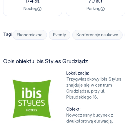
174
70
os.
aut
Nocleg
Parking
Tagi:
Ekonomiczne
Eventy
Konferencje naukowe
Opis obiektu ibis Styles Grudziądz
Lokalizacja:
Trzygwiazdkowy ibis Styles
znajduje się w centrum
Grudziądza, przy ul.
Piłsudskiego 18.
Obiekt:
Nowoczesny budynek z
dwukolorową elewacją.