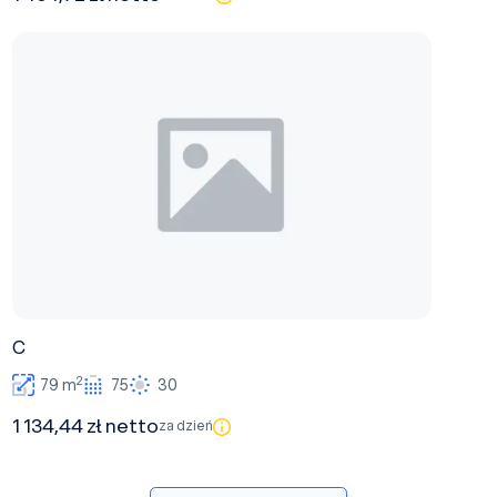
C
C
2
79 m
75
30
1 134,44 zł netto
za dzień