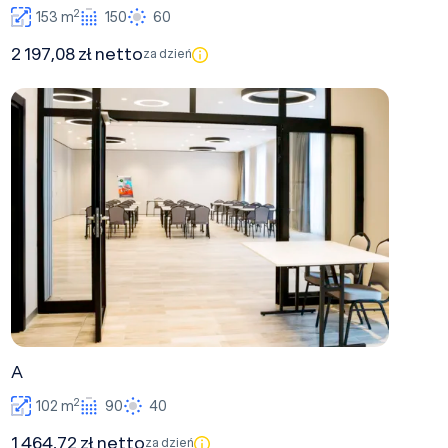
2
153 m
150
60
2 197,08 zł netto
za dzień
A
A
2
102 m
90
40
1 464,72 zł netto
za dzień