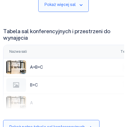
Pokaż więcej sal
Tabela sal konferencyjnych i przestrzeni do
wynajęcia
Nazwa sali
Tea
A+B+C
A+B+C
|
B+C
B+C
|
A
A
|