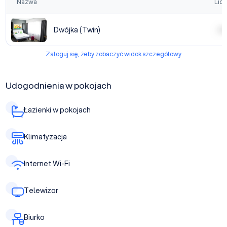
Nazwa
Licz
Dwójka (Twin)
| | | |
Zaloguj się, żeby zobaczyć widok szczegółowy
Udogodnienia w pokojach
Łazienki w pokojach
Klimatyzacja
Internet Wi-Fi
Telewizor
Biurko