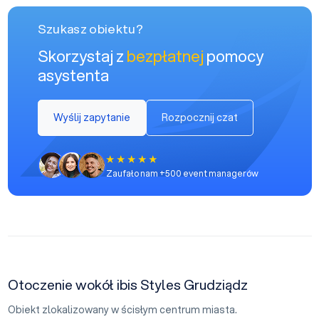
Szukasz obiektu?
Skorzystaj z
bezpłatnej
pomocy
asystenta
Wyślij zapytanie
Rozpocznij czat
Zaufało nam +500 event managerów
Otoczenie wokół ibis Styles Grudziądz
Obiekt zlokalizowany w ścisłym centrum miasta.