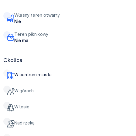
Własny teren otwarty
Nie
Teren piknikowy
Nie ma
Okolica
W centrum miasta
W górach
W lesie
Nad rzeką