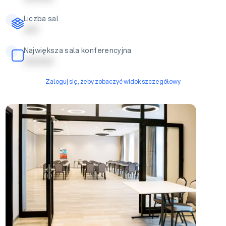
Liczba sal
| | | | |
Największa sala konferencyjna
| | | | | | | | | |
Zaloguj się, żeby zobaczyć widok szczegółowy
A+B+C