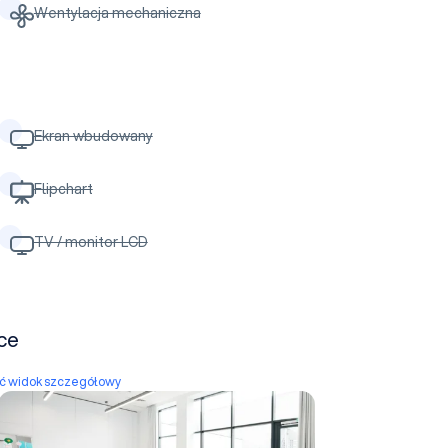
Wentylacja mechaniczna
Ekran wbudowany
Flipchart
TV / monitor LCD
lce
yć widok szczegółowy
Lawendowa