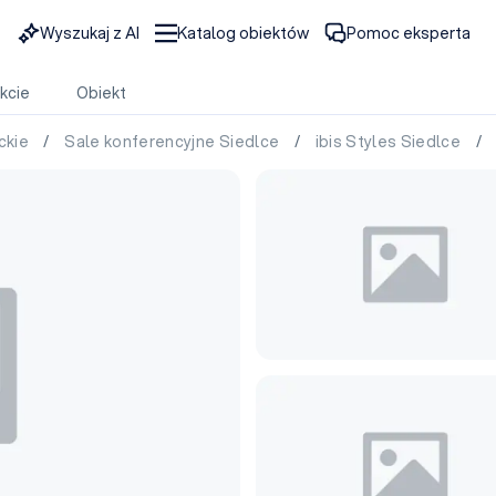
Wyszukaj z AI
Katalog obiektów
Pomoc eksperta
kcie
Obiekt
ckie
/
Sale konferencyjne Siedlce
/
ibis Styles Siedlce
/ F