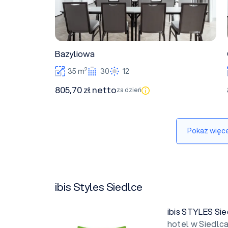
Bazyliowa
2
35 m
30
12
805,70 zł netto
za dzień
Pokaż więce
ibis Styles Siedlce
ibis STYLES Si
hotel w Siedlca