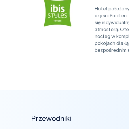
Hotel położony 
części Siedlec.
się indywidual
atmosferą. Of
nocleg w komp
pokojach dla ł
bezpośrednim s
Przewodniki