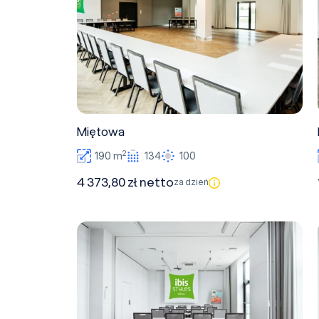
Miętowa
2
190 m
134
100
4 373,80 zł netto
za dzień
Bazyliowa