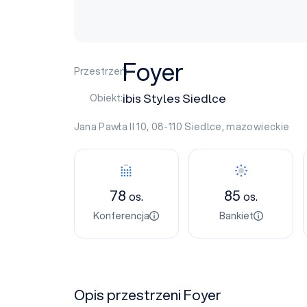
Foyer
Przestrzeń:
ibis Styles Siedlce
Obiekt:
Jana Pawła II 10, 08-110
Siedlce
,
mazowieckie
78
85
os.
os.
Konferencja
Bankiet
Opis przestrzeni Foyer