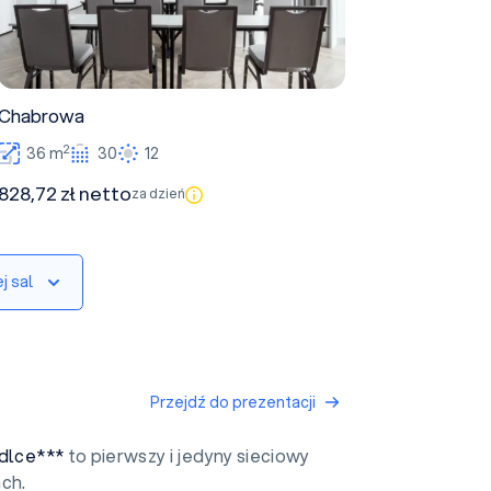
Chabrowa
2
36 m
30
12
828,72 zł netto
za dzień
j sal
Przejdź do prezentacji
edlce***
to pierwszy i jedyny sieciowy
ch.