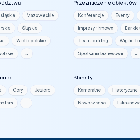
wództwa
Przeznaczenie obiektów
śląskie
Mazowieckie
Konferencje
Eventy
rskie
Śląskie
Imprezy firmowe
Bankie
ie
Wielkopolskie
Team building
Wigilie f
olskie
…
Spotkania biznesowe
…
enie
Klimaty
e
Góry
Jezioro
Kameralne
Historyczne
iastem
…
Nowoczesne
Luksusow