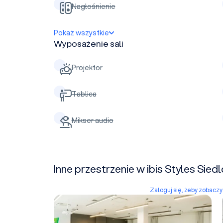
Nagłośnienie
Pokaż wszystkie
Wyposażenie sali
Projektor
Tablica
Mikser audio
Inne przestrzenie w ibis Styles Sied
Zaloguj się, żeby zobacz
Miętowa