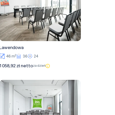
Lawendowa
2
46 m
36
24
1 058,92 zł netto
za dzień
Chabrowa