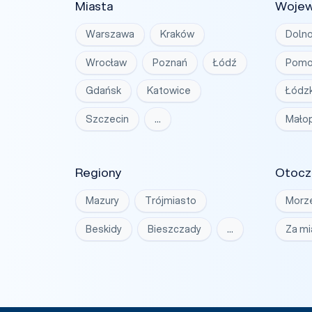
Miasta
Woje
Warszawa
Kraków
Dolno
Wrocław
Poznań
Łódź
Pomo
Gdańsk
Katowice
Łódzk
Szczecin
…
Małop
Regiony
Otocz
Mazury
Trójmiasto
Morz
Beskidy
Bieszczady
…
Za m