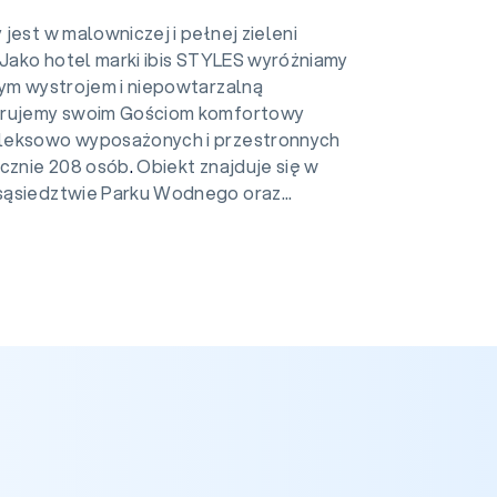
jest w malowniczej i pełnej zieleni
 Jako hotel marki ibis STYLES wyróżniamy
nym wystrojem i niepowtarzalną
erujemy swoim Gościom komfortowy
leksowo wyposażonych i przestronnych
ącznie 208 osób
.
Obiekt znajduje się w
ąsiedztwie Parku Wodnego oraz...