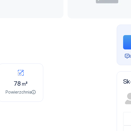
Sk
78
m²
Powierzchnia