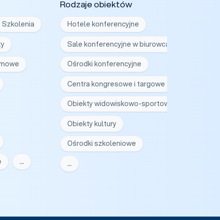
Rodzaje obiektów
Szkolenia
Hotele konferencyjne
ty
Sale konferencyjne w biurowcach
irmowe
Ośrodki konferencyjne
Centra kongresowe i targowe
Obiekty widowiskowo-sportowe
Obiekty kultury
Ośrodki szkoleniowe
e
…
…