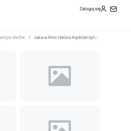
Zaloguj się
ierzyn-Koźle
/ sala w Kino Helios Kędzierzyn-