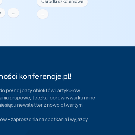
Ośrodki szkoleniowe
e
…
…
ości konferencje.pl!
do pełnej bazy obiektów i artykułów
ania grupowe, teczka, porównywarka i inne
miesiącu newsletter z nowo otwartymi
ów - zaproszenia na spotkania i wyjazdy