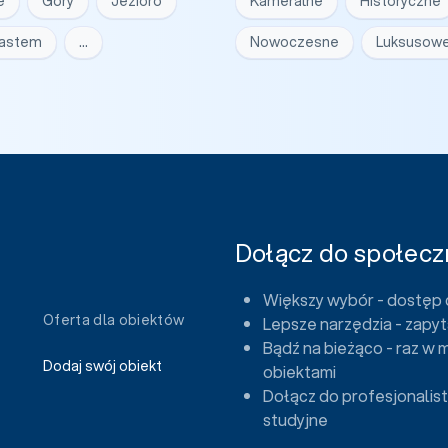
e
Góry
Jezioro
Kameralne
Historyczne
iastem
…
Nowoczesne
Luksusow
Dołącz do społeczn
Większy wybór - dostęp 
Oferta dla obiektów
Lepsze narzędzia - zapyt
Bądź na bieżąco - raz w 
Dodaj swój obiekt
obiektami
Dołącz do profesjonalist
studyjne