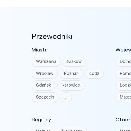
Przewodniki
Miasta
Woje
Warszawa
Kraków
Dolno
Wrocław
Poznań
Łódź
Pomo
Gdańsk
Katowice
Łódzk
Szczecin
…
Małop
Regiony
Otocz