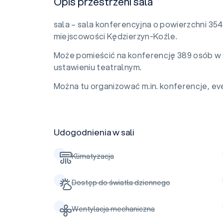
Opis przestrzeni sala
sala – sala konferencyjna o powierzchni 35
miejscowości Kędzierzyn-Koźle.
Może pomieścić na konferencję 389 osób w 
ustawieniu teatralnym.
Można tu organizować m.in. konferencje, eve
Udogodnienia w sali
Klimatyzacja
Dostęp do światła dziennego
Wentylacja mechaniczna