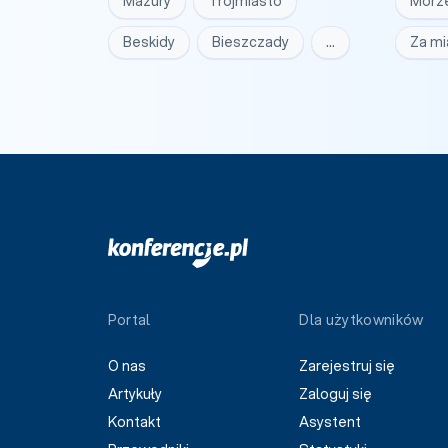
Mazury
Trójmiasto
Morz
Beskidy
Bieszczady
…
Za m
Portal
Dla użytkowników
O nas
Zarejestruj się
Artykuły
Zaloguj się
Kontakt
Asystent