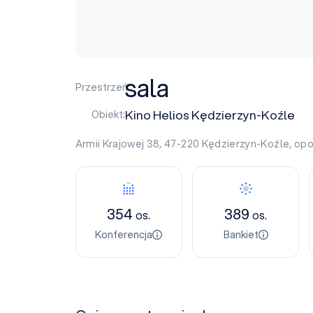
sala
Przestrzeń:
Kino Helios Kędzierzyn-Koźle
Obiekt:
Armii Krajowej 38, 47-220
Kędzierzyn-Koźle
,
opo
354
389
os.
os.
Konferencja
Bankiet