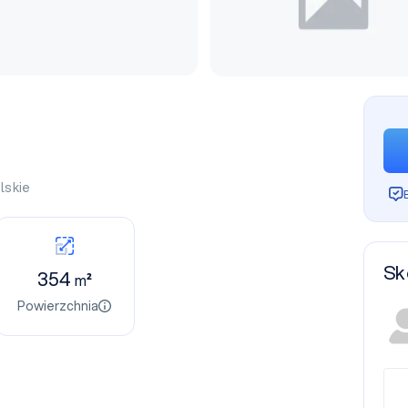
lskie
Sk
354
m²
Powierzchnia