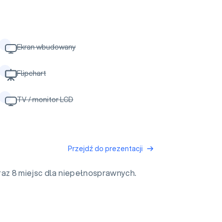
Ekran wbudowany
Flipchart
TV / monitor LCD
Przejdź do prezentacji
raz 8 miejsc dla niepełnosprawnych.