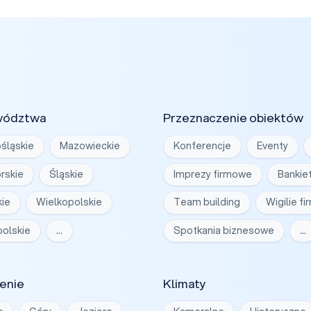
wództwa
Przeznaczenie obiektów
śląskie
Mazowieckie
Konferencje
Eventy
rskie
Śląskie
Imprezy firmowe
Bankie
ie
Wielkopolskie
Team building
Wigilie f
olskie
…
Spotkania biznesowe
…
enie
Klimaty