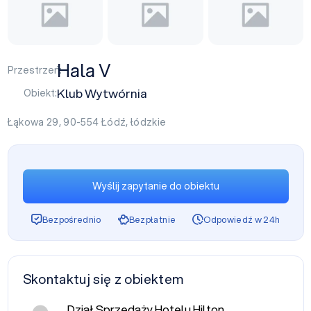
Hala V
Przestrzeń:
Klub Wytwórnia
Obiekt:
Łąkowa 29, 90-554
Łódź
,
łódzkie
Wyślij zapytanie do obiektu
Bezpośrednio
Bezpłatnie
Odpowiedź w 24h
Skontaktuj się z obiektem
Dział Sprzedaży Hotelu Hilton