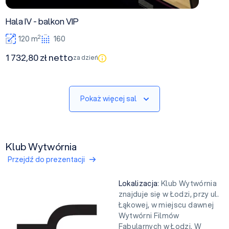
Hala IV - balkon VIP
2
120 m
160
1 732,80 zł netto
za dzień
Pokaż więcej sal
Klub Wytwórnia
Przejdź do prezentacji
Lokalizacja
: Klub Wytwórnia
znajduje się w Łodzi, przy ul.
Łąkowej, w miejscu dawnej
Wytwórni Filmów
Fabularnych w Łodzi. W