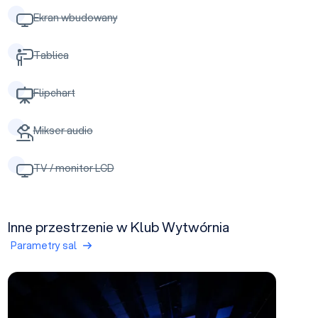
Ekran wbudowany
Tablica
Flipchart
Mikser audio
TV / monitor LCD
Inne przestrzenie w Klub Wytwórnia
Parametry sal
Hala IV