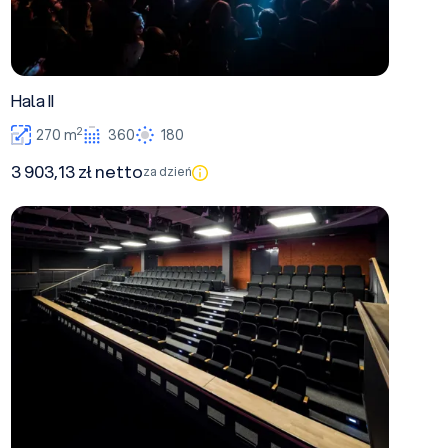
Hala II
2
270 m
360
180
3 903,13 zł netto
za dzień
Hala IV - balkon VIP