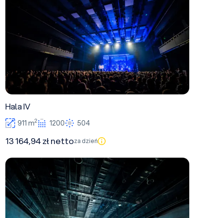
Hala IV
2
911 m
1200
504
13 164,94 zł netto
za dzień
Hala III