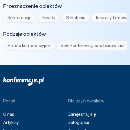
Przeznaczenie obiektów
Konferencje
Eventy
Szkolenia
Imprezy firmowe
Rodzaje obiektów
Hotele konferencyjne
Sale konferencyjne w biurowcach
Portal
Dla użytkowników
O nas
Zarejestruj się
Artykuły
Zaloguj się