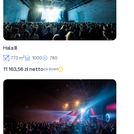
Hala III
2
773 m
1000
780
11 163,56 zł netto
za dzień
Hala II