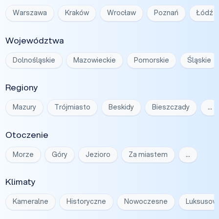
Warszawa
Kraków
Wrocław
Poznań
Łódź
Województwa
Dolnośląskie
Mazowieckie
Pomorskie
Śląskie
Regiony
Mazury
Trójmiasto
Beskidy
Bieszczady
…
Otoczenie
Morze
Góry
Jezioro
Za miastem
…
Klimaty
Kameralne
Historyczne
Nowoczesne
Luksusow