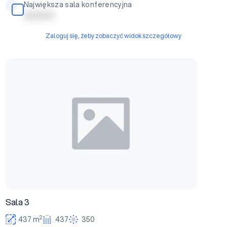
Największa sala konferencyjna
| | | | | | | | | |
Zaloguj się, żeby zobaczyć widok szczegółowy
Sala 3
Sala 3
2
437 m
437
350