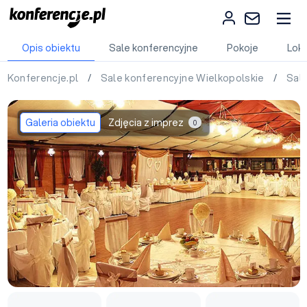
Opis obiektu
Sale konferencyjne
Pokoje
Loka
Konferencje.pl
/
Sale konferencyjne Wielkopolskie
/
Sal
Galeria obiektu
Zdjęcia z imprez
0