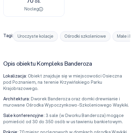
70
os.
Nocleg
Tagi:
Uroczyste kolacje
Ośrodki szkoleniowe
Małe i 
Opis obiektu Kompleks Banderoza
Lokalizacja
: Obiekt znajduje się w miejscowości Osieczna
pod Poznaniem, na terenie Krzywińskiego Parku
Krajobrazowego.
Architektura
: Dworek Banderoza oraz domki drewnianie i
murowane Ośrodka Wypoczynkowo-Szkoleniowego Waykiki.
Sale konferencyjne
: 3 sale (w Dworku Banderoza) mogące
pomieścić od 30 do 350 osób w ustawieniu bankietowym.
Pokoje
: 70 miejsc noclegowych w domkach ośrodka Waykiki,