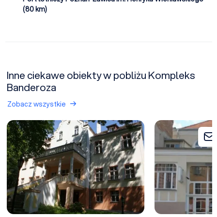
(80 km)
Inne ciekawe obiekty w pobliżu Kompleks
Banderoza
Zobacz wszystkie
Pałac Witosław Ośrodek Apifitoterapii - OBIEKT ZAMKNIĘTY
Miejski Ośrodek Ku