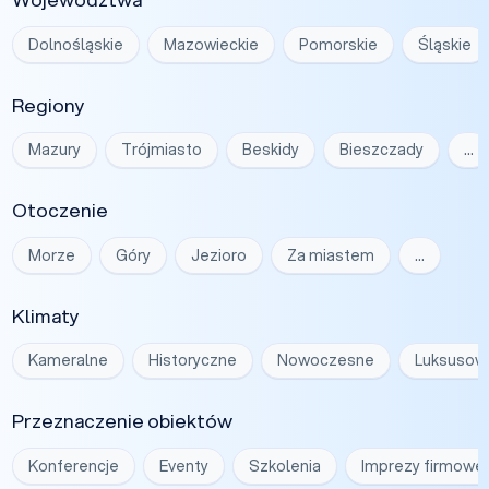
Dolnośląskie
Mazowieckie
Pomorskie
Śląskie
Regiony
Mazury
Trójmiasto
Beskidy
Bieszczady
…
Otoczenie
Morze
Góry
Jezioro
Za miastem
…
Klimaty
Kameralne
Historyczne
Nowoczesne
Luksusow
Przeznaczenie obiektów
Konferencje
Eventy
Szkolenia
Imprezy firmowe