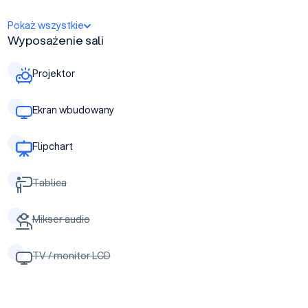
Pokaż wszystkie
Wyposażenie sali
Projektor
Ekran wbudowany
Flipchart
Tablica
Mikser audio
TV / monitor LCD