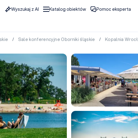
Wyszukaj z AI
Katalog obiektów
Pomoc eksperta
skie
/
Sale konferencyjne Oborniki śląskie
/
Kopalnia Wrocł