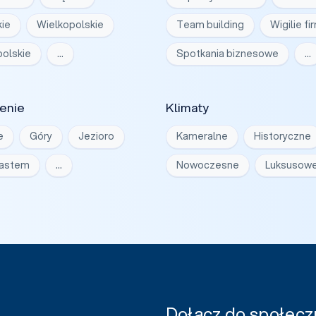
ie
Wielkopolskie
Team building
Wigilie f
olskie
…
Spotkania biznesowe
…
enie
Klimaty
e
Góry
Jezioro
Kameralne
Historyczne
iastem
…
Nowoczesne
Luksusow
Dołącz do społeczn