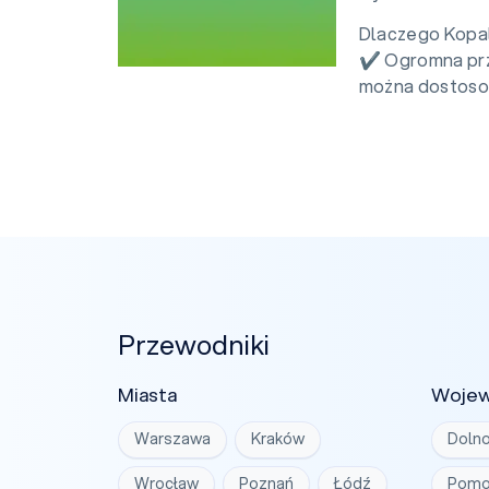
Dlaczego Kopal
✔ Ogromna prze
można dostosow
Przewodniki
Miasta
Woje
Warszawa
Kraków
Dolno
Wrocław
Poznań
Łódź
Pomo