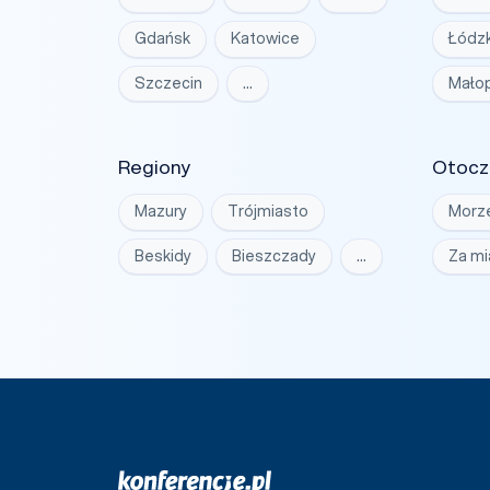
Gdańsk
Katowice
Łódzk
Szczecin
…
Małop
Regiony
Otocz
Mazury
Trójmiasto
Morz
Beskidy
Bieszczady
…
Za m