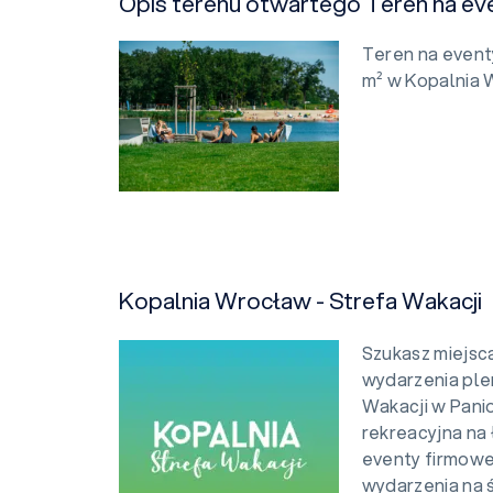
Opis terenu otwartego Teren na ev
Teren na event
m² w Kopalnia 
Kopalnia Wrocław - Strefa Wakacji
Szukasz miejsc
wydarzenia pl
Wakacji w Pani
rekreacyjna na 
eventy firmowe,
wydarzenia na 