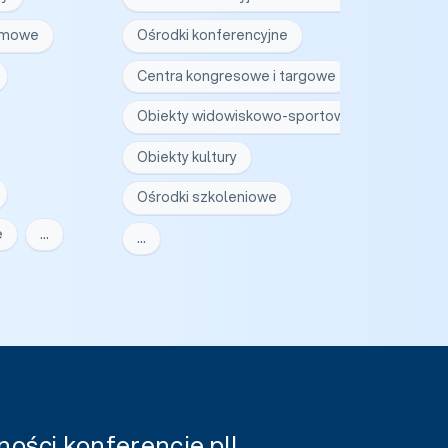
irmowe
Ośrodki konferencyjne
Centra kongresowe i targowe
Obiekty widowiskowo-sportowe
Obiekty kultury
Ośrodki szkoleniowe
e
…
…
ości konferencje.pl!