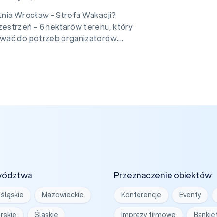
nia Wrocław - Strefa Wakacji?
strzeń – 6 hektarów terenu, który
ać do potrzeb organizatorów....
wództwa
Przeznaczenie obiektów
śląskie
Mazowieckie
Konferencje
Eventy
rskie
Śląskie
Imprezy firmowe
Bankie