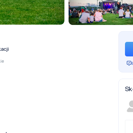
acji
ie
Sk